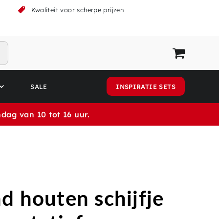
k
Kwaliteit voor scherpe prijzen
SALE
INSPIRATIE SETS
dag van 10 tot 16 uur.
d houten schijfje