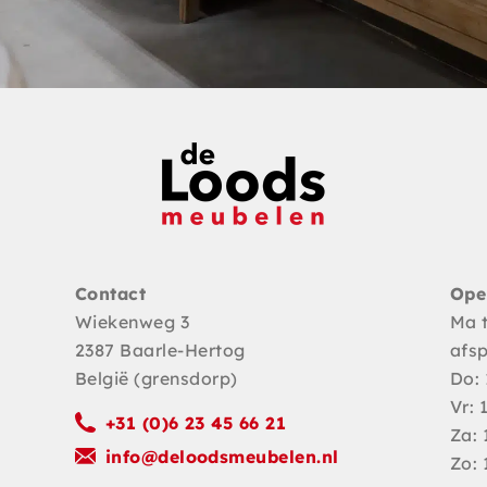
Contact
Ope
Wiekenweg 3
Ma 
2387 Baarle-Hertog
afs
België (grensdorp)
Do: 
Vr: 
+31 (0)6 23 45 66 21
Za: 
info@deloodsmeubelen.nl
Zo: 