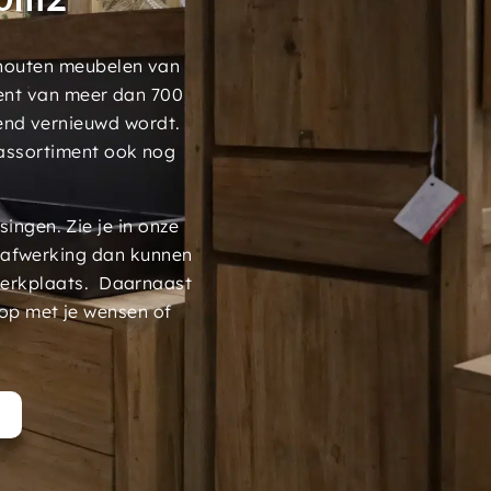
 houten meubelen van
ment van meer dan 700
end vernieuwd wordt.
assortiment ook nog
ngen. Zie je in onze
 afwerking dan kunnen
werkplaats. Daarnaast
op met je wensen of
t