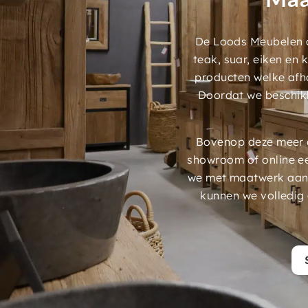
De Loods Meubelen a
teak, suar, eiken en
producten welke afh
Doordat we beschik
Bovenop deze meer d
showroom of online e
we met maatwerk aans
kunnen we volledig