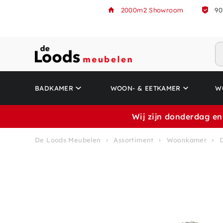
2000m2 Showroom
90
BADKAMER
WOON- & EETKAMER
W
Wij zijn donderdag en
De Loods Meubelen
Assortiment
Woonkamer