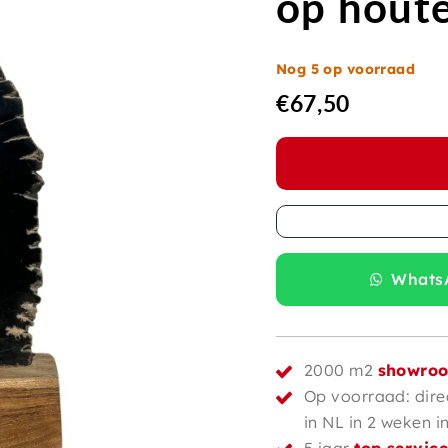
op houte
Nog 5 op voorraad
€
67,50
WhatsA
2000 m2
showro
Op voorraad: dire
in NL in 2 weken i