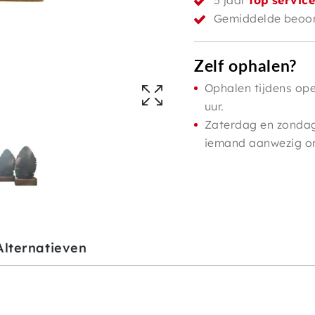
5 jaar
top servic
Gemiddelde beoor
Zelf ophalen?
Ophalen tijdens ope
uur.
Zaterdag en zondag 
iemand aanwezig om 
Alternatieven