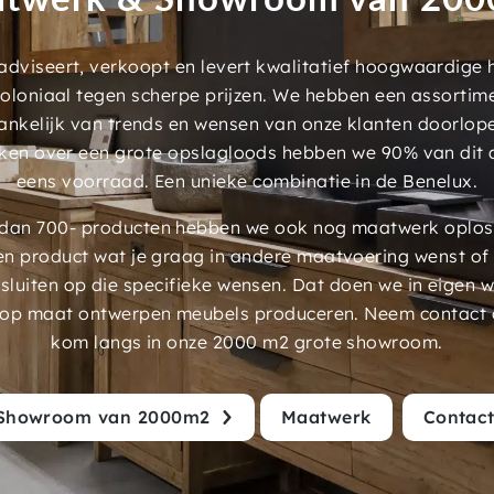
dviseert, verkoopt en levert kwalitatief hoogwaardige
 koloniaal tegen scherpe prijzen. We hebben een assorti
ankelijk van trends en wensen van onze klanten doorlop
ken over een grote opslagloods hebben we 90% van dit 
eens voorraad. Een unieke combinatie in de Benelux.
an 700- producten hebben we ook nog maatwerk oplossi
en product wat je graag in andere maatvoering wenst of
luiten op die specifieke wensen. Dat doen we in eigen 
 op maat ontwerpen meubels produceren. Neem contact 
kom langs in onze 2000 m2 grote showroom.
Showroom van 2000m2
Maatwerk
Contac