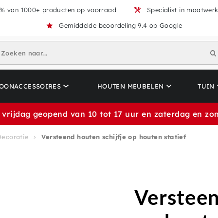
% van 1000+ producten op voorraad
Specialist in maatwer
Gemiddelde beoordeling 9.4 op Google
Zoeken naar...
OONACCESSOIRES
HOUTEN MEUBELEN
TUIN
 vrijdag geopend van 10 tot 17 uur en zaterdag en zon
Decoratie
Versteend houten schijfje op houten statief
Versteen