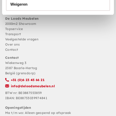
Weigeren
De Loods Meubelen
2000m2 Showroom
Topservice
Transport
Veelgestelde vragen
Over ons
Contact
Contact
Wiekenweg 3
2387 Baarle-Hertog
België (grensdorp)
+31 (0)6 23 45 66 21
info@deloodsmeubelen.nl
BTW nr: BE0887553859
IBAN: BE88733039974841
Openingstijden
Ma t/m wo: Alleen geopend op afspraak