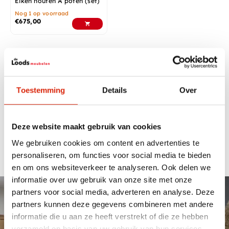
Eiken houten A poten (set)
Nog 1 op voorraad
€
675,00
Eiken tafelpoten
Bij de Loods Meubelen hebben wel een groot assortiment
Toestemming
Details
Over
eiken tafelpoten op voorraad. Zowel online als in onze
2000m2 showroom kunt u ons ruimte assortiment
bekijken. Heeft u bepaalde specifieke wensen dan kan
maatwerk wellicht voor u als oplossing dienen. Kom
Deze website maakt gebruik van cookies
langs in onze onze showroom om de mogelijkheden te
We gebruiken cookies om content en advertenties te
bespreken en je te laten inspireren.
personaliseren, om functies voor social media te bieden
en om ons websiteverkeer te analyseren. Ook delen we
informatie over uw gebruik van onze site met onze
Maatwerk & Showroom van
partners voor social media, adverteren en analyse. Deze
partners kunnen deze gegevens combineren met andere
2000m2
informatie die u aan ze heeft verstrekt of die ze hebben
verzameld op basis van uw gebruik van hun services.
De Loods Meubelen adviseert, verkoopt en levert kwalitatief