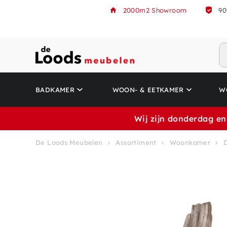
2000m2 Showroom
90
BADKAMER
WOON- & EETKAMER
W
Wij zijn donderdag en
De Loods Meubelen
Assortiment
Woonkamer