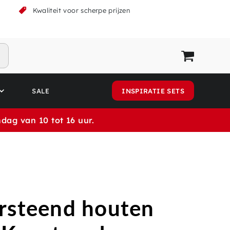
k
Kwaliteit voor scherpe prijzen
SALE
INSPIRATIE SETS
dag van 10 tot 16 uur.
rsteend houten