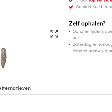
5 jaar
top servic
Gemiddelde beoor
Zelf ophalen?
Ophalen tijdens ope
uur.
Zaterdag en zondag 
iemand aanwezig om 
Alternatieven