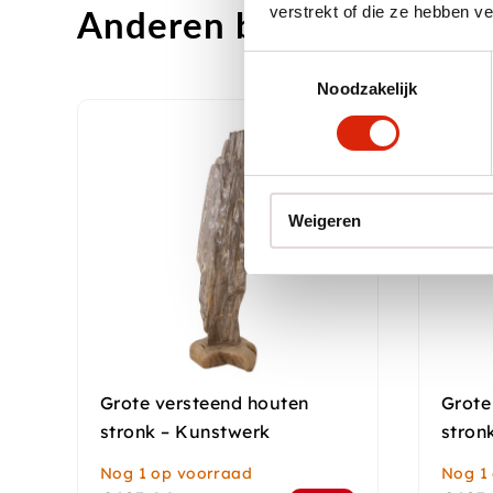
verstrekt of die ze hebben v
Anderen bekeken ook
Toestemmingsselectie
Noodzakelijk
Weigeren
Grote versteend houten
Grote
stronk – Kunstwerk
stron
Nog 1 op voorraad
Nog 1