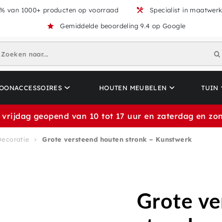
% van 1000+ producten op voorraad
Specialist in maatwer
Gemiddelde beoordeling 9.4 op Google
Zoeken naar...
OONACCESSOIRES
HOUTEN MEUBELEN
TUIN
 vrijdag geopend van 10 tot 17 uur en zaterdag en zon
Decoratie
Grote versteend houten stronk – Kunstwerk
Grote ve