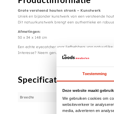
Grote versteend houten stronk – Kunstwerk
Uniek en bijzonder kunstwerk van een versteende hout
Dit natuurkunstwerk brengt een authentieke en robuuste 
Afmetingen:
50 x 34 x 148 cm
Een echte eyecatcher voor liefhebbers van natuurlijke 
Interesse? Neem gerust contact op.
Toestemming
Specificaties
Deze website maakt gebruik
Breedte
We gebruiken cookies om cont
websiteverkeer te analyseren
media, adverteren en analys