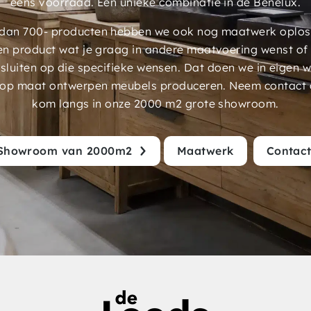
eens voorraad. Een unieke combinatie in de Benelux.
an 700- producten hebben we ook nog maatwerk oplossi
en product wat je graag in andere maatvoering wenst of
luiten op die specifieke wensen. Dat doen we in eigen 
 op maat ontwerpen meubels produceren. Neem contact 
kom langs in onze 2000 m2 grote showroom.
Showroom van 2000m2
Maatwerk
Contac