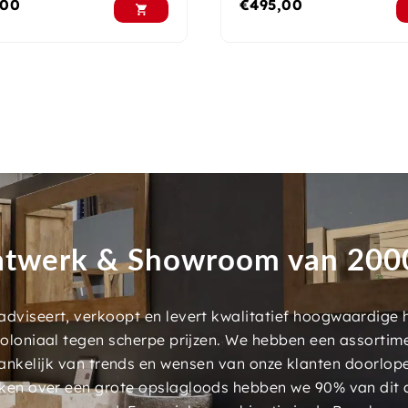
,00
€
495,00
twerk & Showroom van 20
dviseert, verkoopt en levert kwalitatief hoogwaardige
 koloniaal tegen scherpe prijzen. We hebben een assorti
ankelijk van trends en wensen van onze klanten doorlop
ken over een grote opslagloods hebben we 90% van dit 