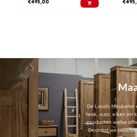
€
495,00
€
495
Maa
De Loods Meubelen a
teak, suar, eiken en
producten welke afh
Doordat we beschik