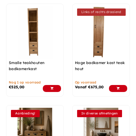
Links of rechts draaiend
Smalle teakhouten
Hoge badkamer kast teak
badkamerkast
hout
Nog 1 op voorraad
Op voorraad
€
525,00
Vanaf
€
675,00
Aanbieding!
In diverse afmetingen