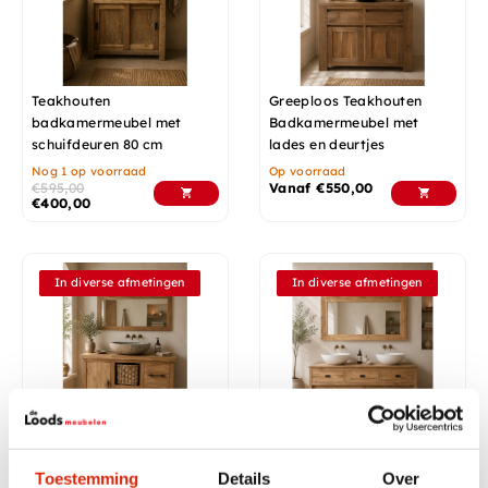
Teakhouten
Greeploos Teakhouten
badkamermeubel met
Badkamermeubel met
schuifdeuren 80 cm
lades en deurtjes
Nog 1 op voorraad
Op voorraad
€
595,00
Vanaf
€
550,00
€
400,00
In diverse afmetingen
In diverse afmetingen
Landelijk badkamermeubel
Teak badkamermeubel
Toestemming
Details
Over
120