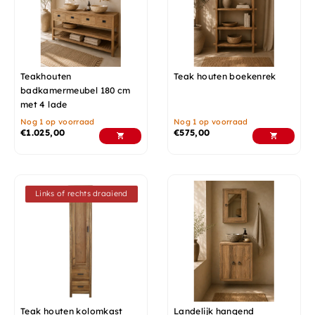
Teakhouten
Teak houten boekenrek
badkamermeubel 180 cm
met 4 lade
Nog 1 op voorraad
Nog 1 op voorraad
€
1.025,00
€
575,00
Links of rechts draaiend
Teak houten kolomkast
Landelijk hangend