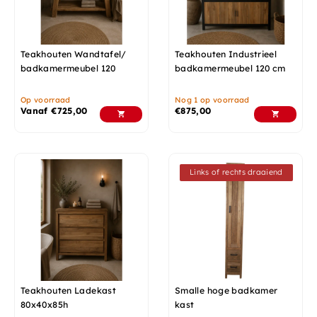
Teakhouten Wandtafel/
Teakhouten Industrieel
badkamermeubel 120
badkamermeubel 120 cm
Op voorraad
Nog 1 op voorraad
Vanaf
€
725,00
€
875,00
Links of rechts draaiend
Teakhouten Ladekast
Smalle hoge badkamer
80x40x85h
kast