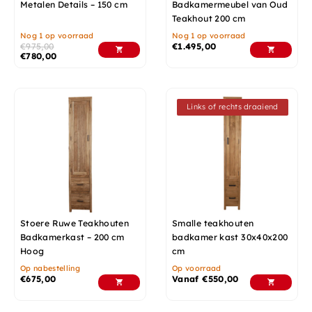
Metalen Details – 150 cm
Badkamermeubel van Oud
Teakhout 200 cm
Nog 1 op voorraad
Nog 1 op voorraad
€
975,00
€
1.495,00
€
780,00
Links of rechts draaiend
Stoere Ruwe Teakhouten
Smalle teakhouten
Badkamerkast – 200 cm
badkamer kast 30x40x200
Hoog
cm
Op nabestelling
Op voorraad
€
675,00
Vanaf
€
550,00