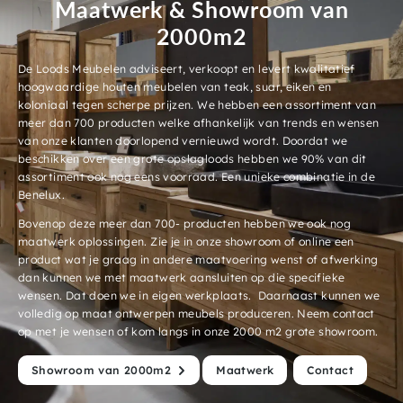
Maatwerk & Showroom van
2000m2
De Loods Meubelen adviseert, verkoopt en levert kwalitatief
hoogwaardige houten meubelen van teak, suar, eiken en
koloniaal tegen scherpe prijzen. We hebben een assortiment van
meer dan 700 producten welke afhankelijk van trends en wensen
van onze klanten doorlopend vernieuwd wordt. Doordat we
beschikken over een grote opslagloods hebben we 90% van dit
assortiment ook nog eens voorraad. Een unieke combinatie in de
Benelux.
Bovenop deze meer dan 700- producten hebben we ook nog
maatwerk oplossingen. Zie je in onze showroom of online een
product wat je graag in andere maatvoering wenst of afwerking
dan kunnen we met maatwerk aansluiten op die specifieke
wensen. Dat doen we in eigen werkplaats. Daarnaast kunnen we
volledig op maat ontwerpen meubels produceren. Neem contact
op met je wensen of kom langs in onze 2000 m2 grote showroom.
Showroom van 2000m2
Maatwerk
Contact