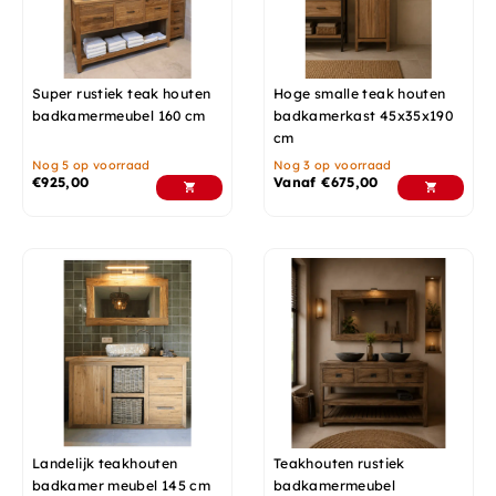
Super rustiek teak houten
Hoge smalle teak houten
badkamermeubel 160 cm
badkamerkast 45x35x190
cm
Nog 5 op voorraad
Nog 3 op voorraad
€
925,00
Vanaf
€
675,00
Landelijk teakhouten
Teakhouten rustiek
badkamer meubel 145 cm
badkamermeubel