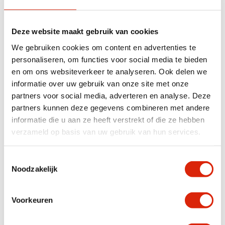
Nog 2 op voorraad
Op voorraad
€
1.195,00
Vanaf
€
595,00
Deze website maakt gebruik van cookies
Vanaf
€
400,00
We gebruiken cookies om content en advertenties te
personaliseren, om functies voor social media te bieden
en om ons websiteverkeer te analyseren. Ook delen we
informatie over uw gebruik van onze site met onze
partners voor social media, adverteren en analyse. Deze
partners kunnen deze gegevens combineren met andere
informatie die u aan ze heeft verstrekt of die ze hebben
verzameld op basis van uw gebruik van hun services.
Hoge smalle rustieke teak
Hangend teak
Toestemmingsselectie
houten badkamer kast
badkamermeubel 180 cm
Noodzakelijk
40x40x200 cm
Nog 4 op voorraad
Nog 1 op voorraad
€
650,00
€
1.050,00
Voorkeuren