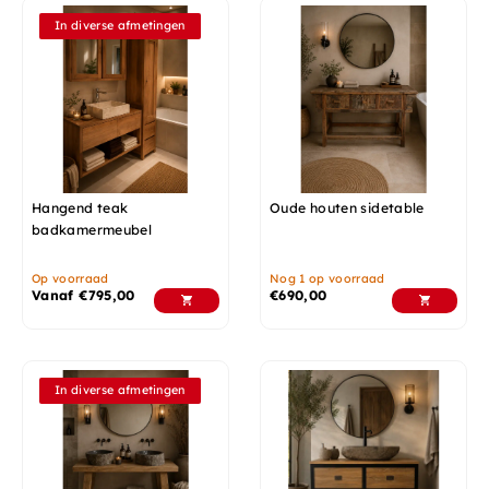
In diverse afmetingen
Hangend teak
Oude houten sidetable
badkamermeubel
Op voorraad
Nog 1 op voorraad
Vanaf
€
795,00
€
690,00
In diverse afmetingen