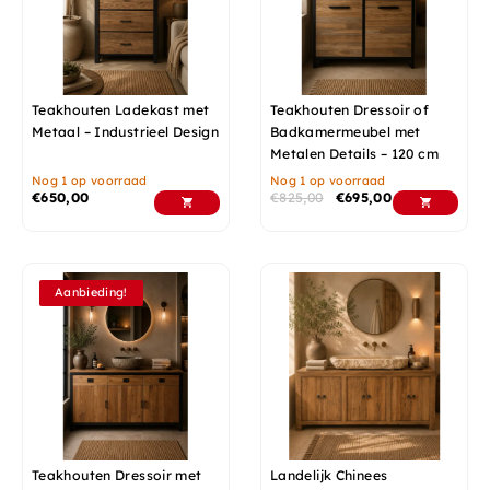
Teakhouten Ladekast met
Teakhouten Dressoir of
Metaal – Industrieel Design
Badkamermeubel met
Metalen Details – 120 cm
Nog 1 op voorraad
Nog 1 op voorraad
€
650,00
€
825,00
€
695,00
Aanbieding!
Teakhouten Dressoir met
Landelijk Chinees