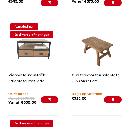
€
695,00
Vanaf
€
375,00
Aanbieding!
In diverse afmetingen
Vierkante industriële
Oud teakhouten salontafel
Salontafel met lade
– 92x56x51 cm
Op voorraad
Nog 1 op voorraad
Vanaf
€
375,00
€
325,00
Vanaf
€
300,00
In diverse afmetingen