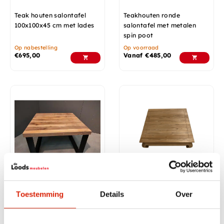
Teak houten salontafel
Teakhouten ronde
100x100x45 cm met lades
salontafel met metalen
spin poot
Op nabestelling
Op voorraad
€
695,00
Vanaf
€
485,00
Vierkante salontafel met
Teakhouten opiumtafel
dik blad
120x120
Toestemming
Details
Over
Nog 1 op voorraad
Nog 1 op voorraad
€
475,00
€
625,00
€
499,99