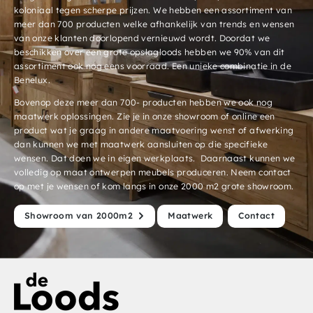
koloniaal tegen scherpe prijzen. We hebben een assortiment van
meer dan 700 producten welke afhankelijk van trends en wensen
van onze klanten doorlopend vernieuwd wordt. Doordat we
beschikken over een grote opslagloods hebben we 90% van dit
assortiment ook nog eens voorraad. Een unieke combinatie in de
Benelux.
Bovenop deze meer dan 700- producten hebben we ook nog
maatwerk oplossingen. Zie je in onze showroom of online een
product wat je graag in andere maatvoering wenst of afwerking
dan kunnen we met maatwerk aansluiten op die specifieke
wensen. Dat doen we in eigen werkplaats. Daarnaast kunnen we
volledig op maat ontwerpen meubels produceren. Neem contact
op met je wensen of kom langs in onze 2000 m2 grote showroom.
Showroom van 2000m2
Maatwerk
Contact