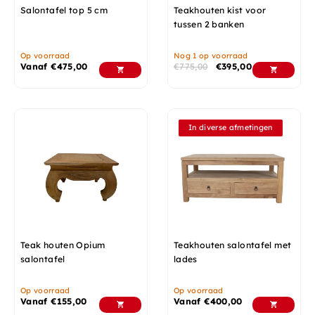
Salontafel top 5 cm
Teakhouten kist voor
tussen 2 banken
Op voorraad
Nog 1 op voorraad
Vanaf
€
475,00
€
775,00
€
395,00
In diverse afmetingen
Teak houten Opium
Teakhouten salontafel met
salontafel
lades
Op voorraad
Op voorraad
Vanaf
€
155,00
Vanaf
€
400,00