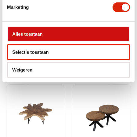
Marketing
Alles toestaan
Salontafel met blokjes
Kleine houten pilaar
Selectie toestaan
Nog 1 op voorraad
Nog 3 op voorraad
€
475,00
€
135,00
Weigeren