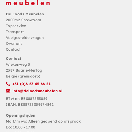
De Loods Meubelen
2000m2 Showroom
Topservice
Transport
Veelgestelde vragen
Over ons
Contact
Contact
Wiekenweg 3
2387 Baarle-Hertog
België (grensdorp)
+31 (0)6 23 45 66 21
info@deloodsmeubelen.nl
BTW nr: BE0887553859
IBAN: BE88733039974841
Openingstijden
Ma t/m wo: Alleen geopend op afspraak
Do: 10.00 - 17.00