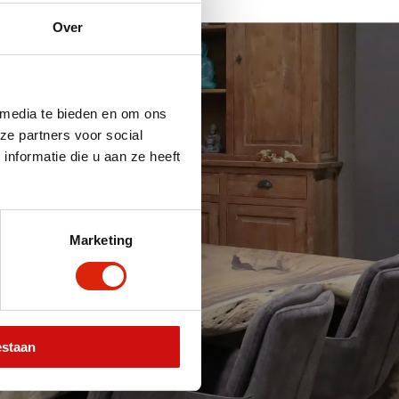
Over
 media te bieden en om ons
ze partners voor social
nformatie die u aan ze heeft
 houten meubelen van
Marketing
ment van meer dan 1000
nd vernieuwd wordt.
assortiment ook nog
estaan