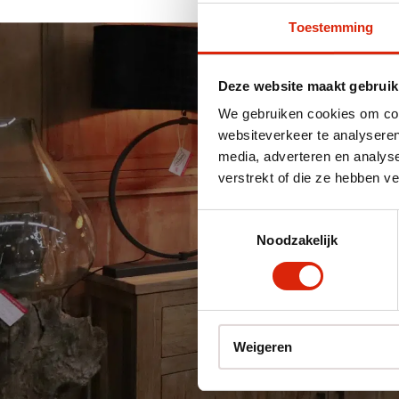
Toestemming
Deze website maakt gebruik
We gebruiken cookies om cont
websiteverkeer te analyseren
media, adverteren en analys
verstrekt of die ze hebben v
Toestemmingsselectie
De Loods Meubelen a
Noodzakelijk
teak, suar, eiken en 
producten dat afha
Doordat we beschik
Weigeren