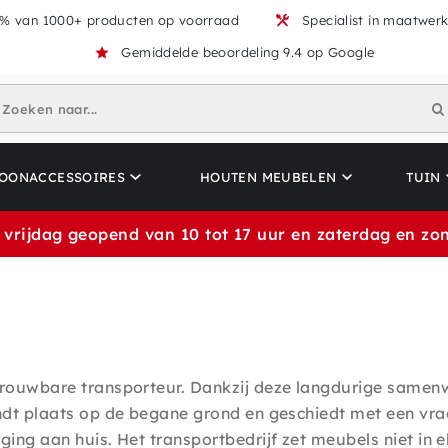
% van 1000+ producten op voorraad
Specialist in maatwer
Gemiddelde beoordeling 9.4 op Google
Zoeken naar...
OONACCESSOIRES
HOUTEN MEUBELEN
TUIN
 vrijdag geopend van 10 tot 17 uur en zaterdag en zon
etrouwbare transporteur. Dankzij deze langdurige samen
indt plaats op de begane grond en geschiedt met een vr
ing aan huis. Het transportbedrijf zet meubels niet in e