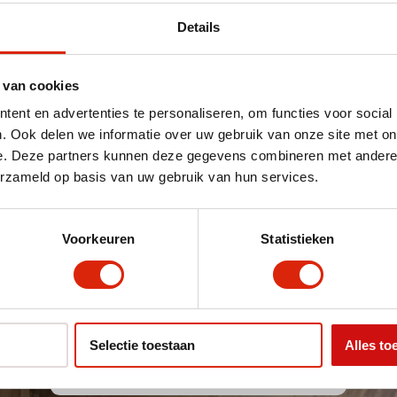
Details
 van cookies
ent en advertenties te personaliseren, om functies voor social
. Ook delen we informatie over uw gebruik van onze site met on
e. Deze partners kunnen deze gegevens combineren met andere i
Showroom van 2000m2
erzameld op basis van uw gebruik van hun services.
dviseert, verkoopt en levert kwalitatief hoogwaardige
Voorkeuren
Statistieken
koloniaal tegen scherpe prijzen. We hebben een assorti
nkelijk van trends en wensen van onze klanten doorlope
ken over een grote opslagloods hebben we 90% van dit 
eens op voorraad. Een unieke combinatie in de Benelux!
Selectie toestaan
Alles to
Bekijk de showroom van 2000m2