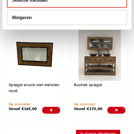
Op voorraad
Op voorraad
Vanaf
€
210,00
Vanaf
€
210,00
Weigeren
Spiegel erosie met metalen
Rustiek spiegel
rand
Op voorraad
Op voorraad
Vanaf
€
165,00
Vanaf
€
170,00
In diverse afmetingen