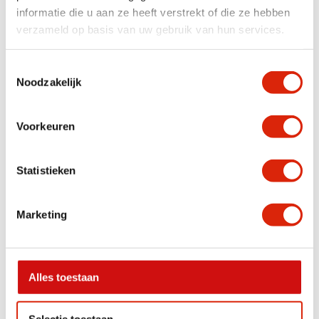
informatie die u aan ze heeft verstrekt of die ze hebben
verzameld op basis van uw gebruik van hun services.
Teakhouten Spiegel
Wortelteakhouten spiegel
Toestemmingsselectie
Noodzakelijk
Op voorraad
Op voorraad
Vanaf
€
160,00
Vanaf
€
160,00
Voorkeuren
Statistieken
Marketing
Alles toestaan
Industriële Spiegel
Industriele spiegel ruw
Selectie toestaan