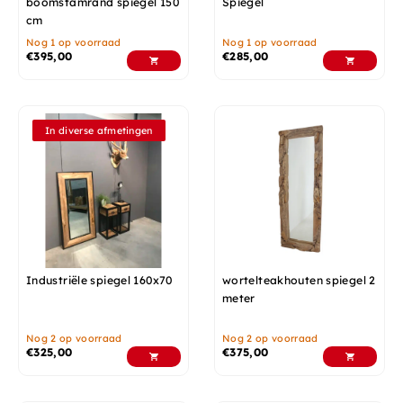
boomstamrand spiegel 150
Spiegel
cm
Nog 1 op voorraad
Nog 1 op voorraad
€
395,00
€
285,00
In diverse afmetingen
Industriële spiegel 160x70
wortelteakhouten spiegel 2
meter
Nog 2 op voorraad
Nog 2 op voorraad
€
325,00
€
375,00