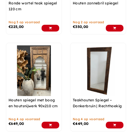
Ronde wortel teak spiegel
Houten zonnebril spiegel
120 cm
Nog 3 op voorraad
Nog 2 op voorraad
€
225,00
€
350,00
Houten spiegel met boog
Teakhouten Spiegel –
en houtsnijwerk 90x210 cm
Donkerbruin | Rechthoekig
Nog 4 op voorraad
Nog 4 op voorraad
€
649,00
€
449,00