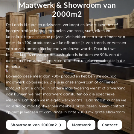
Maatwerk & Showroom van
2000m2
De Loods Meubelen adviseert, verkoopt en levert kwalitatief
hoogwaardige houten meubelen van teak, suar, eiken en
koloniaal tegen scherpe prijzen. We hebben een assortiment van
meer dan 700 producten welke afhankelijk van trends en wensen
van onze klanten doorlopend vernieuwd wordt. Doordat we
beschikken over een grote opslagloods hebben we 90% van dit
assortiment ook nog eens voorraad. Een unieke combinatie in de
Benelux.
Bovenop deze meer dan 700- producten hebben we ook nog
maatwerk oplossingen. Zie je in onze showroom of online een
product wat je graag in andere maatvoering wenst of afwerking
dan kunnen we met maatwerk aansluiten op die specifieke
wensen. Dat doen we in eigen werkplaats. Daarnaast kunnen we
volledig op maat ontwerpen meubels produceren. Neem contact
op met je wensen of kom langs in onze 2000 m2 grote showroom.
Showroom van 2000m2
Maatwerk
Contact