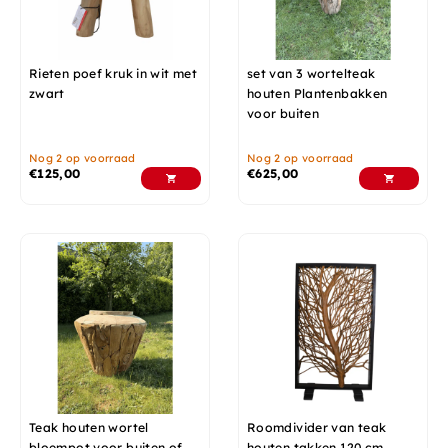
Rieten poef kruk in wit met
set van 3 wortelteak
zwart
houten Plantenbakken
voor buiten
Nog 2 op voorraad
Nog 2 op voorraad
€
125,00
€
625,00
Teak houten wortel
Roomdivider van teak
bloempot voor buiten of
houten takken 120 cm