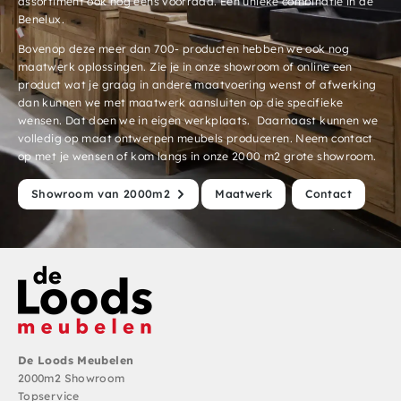
assortiment ook nog eens voorraad. Een unieke combinatie in de
Benelux.
Bovenop deze meer dan 700- producten hebben we ook nog
maatwerk oplossingen. Zie je in onze showroom of online een
product wat je graag in andere maatvoering wenst of afwerking
dan kunnen we met maatwerk aansluiten op die specifieke
wensen. Dat doen we in eigen werkplaats. Daarnaast kunnen we
volledig op maat ontwerpen meubels produceren. Neem contact
op met je wensen of kom langs in onze 2000 m2 grote showroom.
Showroom van 2000m2
Maatwerk
Contact
De Loods Meubelen
2000m2 Showroom
Topservice