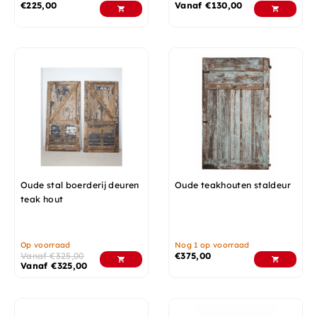
€
225,00
Vanaf
€
130,00
Oude stal boerderij deuren
Oude teakhouten staldeur
teak hout
Op voorraad
Nog 1 op voorraad
Vanaf
€
325,00
€
375,00
Vanaf
€
325,00