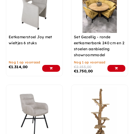
Eetkamerstoel Joy met
Set Gezellig - ronde
wieltjes 6 stuks
eetkamerbank 240 cm en 2
stoelen aanbieding
showroommodel
Nog 1 op voorraad
Nog 1 op voorraad
€
1.314,00
€
2.153,00
€
1.750,00