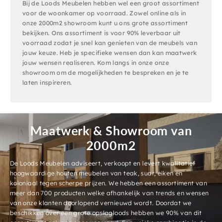
Bij de Loods Meubelen hebben wel een groot assortiment
voor de woonkamer op voorraad. Zowel online als in
onze 2000m2 showroom kunt u ons grote assortiment
bekijken. Ons assortiment is voor 90% leverbaar uit
voorraad zodat je snel kan genieten van de meubels van
jouw keuze. Heb je specifieke wensen dan kan maatwerk
jouw wensen realiseren. Kom langs in onze onze
showroom om de mogelijkheden te bespreken en je te
laten inspireren.
Maatwerk & Showroom van
2000m2
De Loods Meubelen adviseert, verkoopt en levert kwalitatief
hoogwaardige houten meubelen van teak, suar, eiken en
koloniaal tegen scherpe prijzen. We hebben een assortiment van
meer dan 700 producten welke afhankelijk van trends en wensen
van onze klanten doorlopend vernieuwd wordt. Doordat we
beschikken over een grote opslagloods hebben we 90% van dit