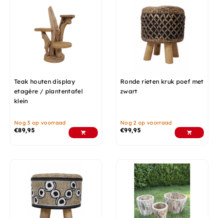
Teak houten display
Ronde rieten kruk poef met
etagère / plantentafel
zwart
klein
Nog 3 op voorraad
Nog 2 op voorraad
€
89,95
€
99,95