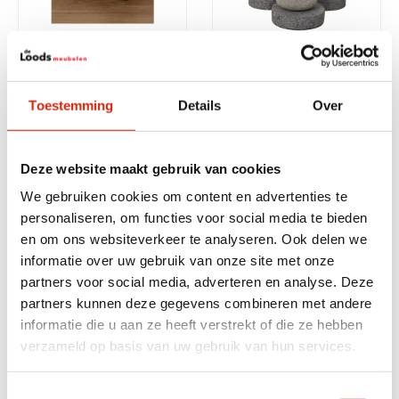
Donker grijze marmeren
Set van 3 stenen
onderzetters met houder
kandelaren
Toestemming
Details
Over
Nog 6 op voorraad
Nog 3 op voorraad
€
27,50
€
65,00
Deze website maakt gebruik van cookies
We gebruiken cookies om content en advertenties te
personaliseren, om functies voor social media te bieden
en om ons websiteverkeer te analyseren. Ook delen we
informatie over uw gebruik van onze site met onze
partners voor social media, adverteren en analyse. Deze
partners kunnen deze gegevens combineren met andere
informatie die u aan ze heeft verstrekt of die ze hebben
verzameld op basis van uw gebruik van hun services.
Teak houten hart
Teak houten krukje
raamdecoratie
rechthoekkig
Toestemmingsselectie