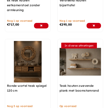
6x teak houten
Versteend houten
eetkamerstoel zonder
bijzettafel
armleuning
Nog 1 op voorraad
Nog 1 op voorraad
€
717,00
€
295,00
In diverse afmetingen
Ronde wortel teak spiegel
Teak houten zwevende
120 cm
plank met boomstamrand
Nog 3 op voorraad
Op voorraad