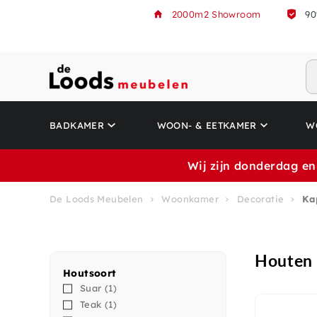
2000m2 Showroom
90
BADKAMER
WOON- & EETKAMER
W
Wij zijn donderdag en
De Loods Meubelen
Woonkamer
Decoratie
Ka
Houten 
Houtsoort
Suar
(1)
Teak
(1)