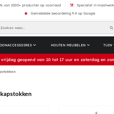
% van 1000+ producten op voorraad
Specialist in maatwer
Gemiddelde beoordeling 9.4 op Google
Zoeken naar...
OONACCESSOIRES
HOUTEN MEUBELEN
TUIN
 vrijdag geopend van 10 tot 17 uur en zaterdag en zon
pstokken
kapstokken