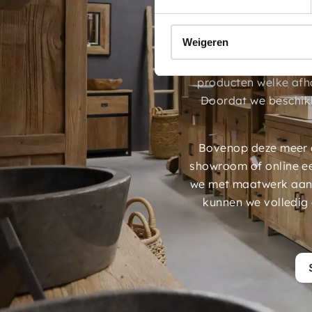
Maa
Weigeren
De Loods Meubelen a
teak, suar, eiken en
producten welke afh
Doordat we beschik
Bovenop deze meer d
showroom of online e
we met maatwerk aans
kunnen we volledig