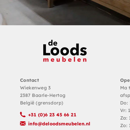
Contact
Ope
Wiekenweg 3
Ma 
2387 Baarle-Hertog
afs
België (grensdorp)
Do: 
Vr: 
+31 (0)6 23 45 66 21
Za: 
info@deloodsmeubelen.nl
Zo: 