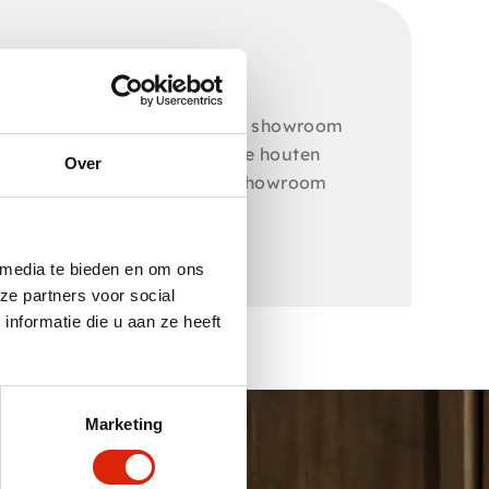
el online als in onze 2000m2 showroom
at je snel kan genieten van de houten
Over
en. Kom langs in onze onze showroom
 media te bieden en om ons
ze partners voor social
nformatie die u aan ze heeft
Marketing