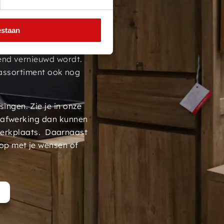
00m2
estaan
 houten meubelen van
ment van meer dan 700
end vernieuwd wordt.
assortiment ook nog
ngen. Zie je in onze
 afwerking dan kunnen
werkplaats. Daarnaast
op met je wensen of
t