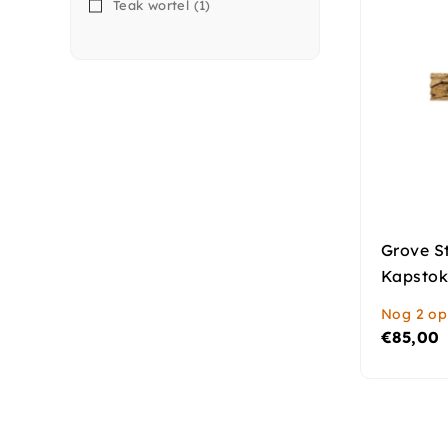
Teak wortel
(1)
Grove S
Kapstok
Nog 2 op
€
85,00