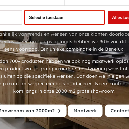
twerk & Showroom van 20
Selectie toestaan
Alles to
dviseert, verkoopt en levert kwalitatief hoogwaardige
 koloniaal tegen scherpe prijzen. We hebben een assorti
ankelijk van trends en wensen van onze klanten doorlop
ken over een grote opslagloods hebben we 90% van dit 
eens voorraad. Een unieke combinatie in de Benelux.
an 700- producten hebben we ook nog maatwerk oplossi
en product wat je graag in andere maatvoering wenst of
luiten op die specifieke wensen. Dat doen we in eigen 
 op maat ontwerpen meubels produceren. Neem contact 
kom langs in onze 2000 m2 grote showroom.
Showroom van 2000m2
Maatwerk
Contac