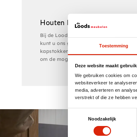
Houten kapstokken
Bij de Loods Meubelen hebben wel een
kunt u ons grote assortiment bekijken.
Toestemming
kapstokken van jouw keuze. Heb je sp
om de mogelijkheden te bespreken en je 
Deze website maakt gebruik
We gebruiken cookies om cont
websiteverkeer te analyseren
media, adverteren en analys
verstrekt of die ze hebben v
Toestemmingsselectie
Noodzakelijk