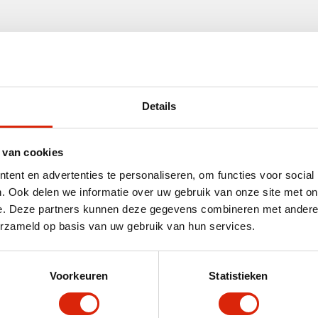
 groot assortiment houten kapstokken op voorraad. Zow
 Ons assortiment is voor 90% leverbaar uit voorraad zod
Details
ecifieke wensen dan kan maatwerk jouw wensen realiser
te laten inspireren.
 van cookies
ent en advertenties te personaliseren, om functies voor social
. Ook delen we informatie over uw gebruik van onze site met on
e. Deze partners kunnen deze gegevens combineren met andere i
erzameld op basis van uw gebruik van hun services.
Voorkeuren
Statistieken