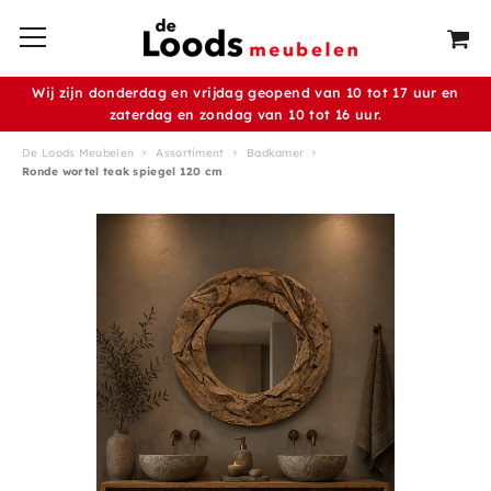
Wij zijn donderdag en vrijdag geopend van 10 tot 17 uur en
zaterdag en zondag van 10 tot 16 uur.
De Loods Meubelen
Assortiment
Badkamer
Ronde wortel teak spiegel 120 cm