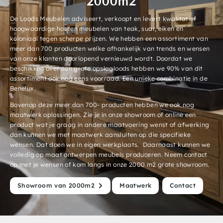
2000m2
De Loods Meubelen adviseert, verkoopt en levert kwalitatief
hoogwaardige houten meubelen van teak, suar, eiken en
koloniaal tegen scherpe prijzen. We hebben een assortiment van
meer dan 700 producten welke afhankelijk van trends en wensen
van onze klanten doorlopend vernieuwd wordt. Doordat we
beschikken over een grote opslagloods hebben we 90% van dit
assortiment ook nog eens voorraad. Een unieke combinatie in de
Benelux.
Bovenop deze meer dan 700- producten hebben we ook nog
maatwerk oplossingen. Zie je in onze showroom of online een
product wat je graag in andere maatvoering wenst of afwerking
dan kunnen we met maatwerk aansluiten op die specifieke
wensen. Dat doen we in eigen werkplaats. Daarnaast kunnen we
volledig op maat ontwerpen meubels produceren. Neem contact
op met je wensen of kom langs in onze 2000 m2 grote showroom.
Showroom van 2000m2
Maatwerk
Contact