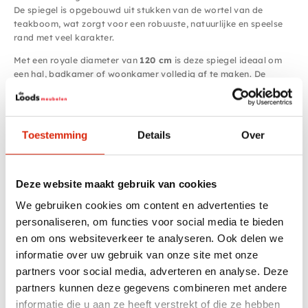
De spiegel is opgebouwd uit stukken van de wortel van de
teakboom, wat zorgt voor een robuuste, natuurlijke en speelse
rand met veel karakter.
Met een royale diameter van
120 cm
is deze spiegel ideaal om
een hal, badkamer of woonkamer volledig af te maken. De
combinatie van het warme teak hout en het organische ontwerp
maakt dit een echt statement piece dat direct sfeer toevoegt
aan elke ruimte.Een unieke spiegel die natuur, ambacht en design
samenbrengt.
Toestemming
Details
Over
Afmetingen:
Diameter: 120 cm
Dikte: 6 cm
Deze website maakt gebruik van cookies
Bezoek onze 2000m2 showroom of bestel dit item online.
We gebruiken cookies om content en advertenties te
Als u vooraf een foto wilt kunt u dit opvragen via whats app
personaliseren, om functies voor social media te bieden
0031-623456621
en om ons websiteverkeer te analyseren. Ook delen we
informatie over uw gebruik van onze site met onze
partners voor social media, adverteren en analyse. Deze
Specificaties
partners kunnen deze gegevens combineren met andere
informatie die u aan ze heeft verstrekt of die ze hebben