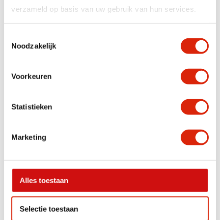
Breedte
101 – 150 cm
verzameld op basis van uw gebruik van hun services.
Houtsoort
Teak, Teak wortel
Toestemmingsselectie
Noodzakelijk
Anderen bekeken ook
Voorkeuren
Statistieken
Marketing
Houten zonnebril spiegel
Ronde Wortel Teak Spiegel
Alles toestaan
Nog 2 op voorraad
Nog 3 op voorraad
€
350,00
€
165,00
Selectie toestaan