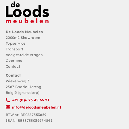
De Loods Meubelen
2000m2 Showroom
Topservice
Transport
Veelgestelde vragen
Over ons
Contact
Contact
Wiekenweg 3
2387 Baarle-Hertog
België (grensdorp)
+31 (0)6 23 45 66 21
info@deloodsmeubelen.nl
BTW nr: BE0887553859
IBAN: BE88733039974841