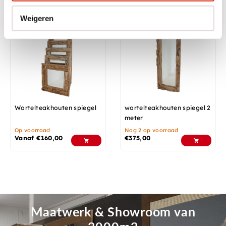
Weigeren
Wortelteakhouten spiegel
wortelteakhouten spiegel 2
meter
Op voorraad
Nog 2 op voorraad
Vanaf
€
160,00
€
375,00
Maatwerk & Showroom van