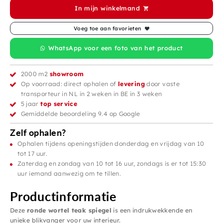
In mijn winkelmand
Voeg toe aan favorieten
WhatsApp voor een foto van het product
2000 m2
showroom
Op voorraad: direct ophalen of
levering
door vaste
transporteur in NL in 2 weken in BE in 3 weken
5 jaar
top service
Gemiddelde beoordeling 9.4 op Google
Zelf ophalen?
Ophalen tijdens openingstijden donderdag en vrijdag van 10
tot 17 uur.
Zaterdag en zondag van 10 tot 16 uur, zondags is er tot 15:30
uur iemand aanwezig om te tillen.
Productinformatie
Deze
ronde wortel teak spiegel
is een indrukwekkende en
unieke blikvanger voor uw interieur.