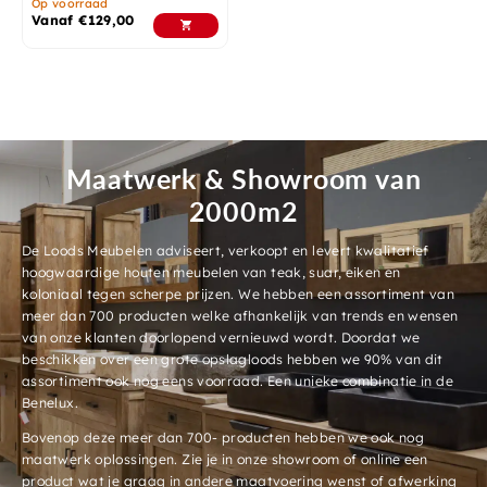
Op voorraad
Vanaf
€
129,00
Maatwerk & Showroom van
2000m2
De Loods Meubelen adviseert, verkoopt en levert kwalitatief
hoogwaardige houten meubelen van teak, suar, eiken en
koloniaal tegen scherpe prijzen. We hebben een assortiment van
meer dan 700 producten welke afhankelijk van trends en wensen
van onze klanten doorlopend vernieuwd wordt. Doordat we
beschikken over een grote opslagloods hebben we 90% van dit
assortiment ook nog eens voorraad. Een unieke combinatie in de
Benelux.
Bovenop deze meer dan 700- producten hebben we ook nog
maatwerk oplossingen. Zie je in onze showroom of online een
product wat je graag in andere maatvoering wenst of afwerking