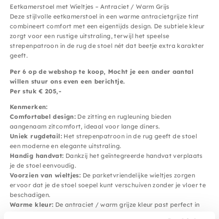
Eetkamerstoel met Wieltjes – Antraciet / Warm Grijs
Deze stijlvolle eetkamerstoel in een warme antracietgrijze tint
combineert comfort met een eigentijds design. De subtiele kleur
zorgt voor een rustige uitstraling, terwijl het speelse
strepenpatroon in de rug de stoel nét dat beetje extra karakter
geeft.
Per 6 op de webshop te koop, Mocht je een ander aantal
willen stuur ons even een berichtje.
Per stuk € 205,-
Kenmerken:
Comfortabel design:
De zitting en rugleuning bieden
aangenaam zitcomfort, ideaal voor lange diners.
Uniek rugdetail:
Het strepenpatroon in de rug geeft de stoel
een moderne en elegante uitstraling.
Handig handvat:
Dankzij het geïntegreerde handvat verplaats
je de stoel eenvoudig.
Voorzien van wieltjes:
De parketvriendelijke wieltjes zorgen
ervoor dat je de stoel soepel kunt verschuiven zonder je vloer te
beschadigen.
Warme kleur:
De antraciet / warm grijze kleur past perfect in
diverse interieurstijlen.