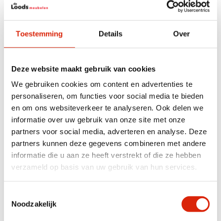
Afmetingen:
Totale afmetingen: 61 x 67 x 88 cm
Zithoogte: 49 cm
Toestemming
Details
Over
Zitdiepte: 48 cm
Een praktische én stijlvolle toevoeging aan je eetkamer, waar
comfort en design moeiteloos samenkomen.
Deze website maakt gebruik van cookies
In de winkel ook in het cognac te bestellen.
We gebruiken cookies om content en advertenties te
personaliseren, om functies voor social media te bieden
en om ons websiteverkeer te analyseren. Ook delen we
Specificaties
informatie over uw gebruik van onze site met onze
partners voor social media, adverteren en analyse. Deze
Breedte
51 – 100 cm
partners kunnen deze gegevens combineren met andere
Kleur
Antraciet grijs, Bruin, Grijs
informatie die u aan ze heeft verstrekt of die ze hebben
verzameld op basis van uw gebruik van hun services.
Anderen bekeken ook
Toestemmingsselectie
Noodzakelijk