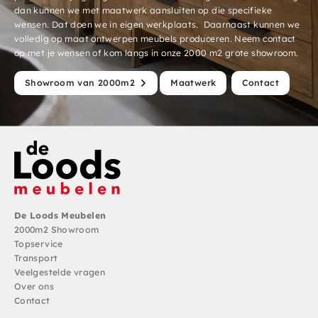
dan kunnen we met maatwerk aansluiten op die specifieke
wensen. Dat doen we in eigen werkplaats. Daarnaast kunnen we
volledig op maat ontwerpen meubels produceren. Neem contact
op met je wensen of kom langs in onze 2000 m2 grote showroom.
Showroom van 2000m2
Maatwerk
Contact
De Loods Meubelen
2000m2 Showroom
Topservice
Transport
Veelgestelde vragen
Over ons
Contact