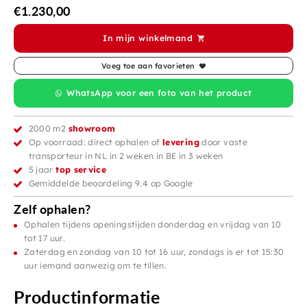
€
1.230,00
In mijn winkelmand
Voeg toe aan favorieten
WhatsApp voor een foto van het product
2000 m2
showroom
Op voorraad: direct ophalen of
levering
door vaste
transporteur in NL in 2 weken in BE in 3 weken
5 jaar
top service
Gemiddelde beoordeling 9.4 op Google
Zelf ophalen?
Ophalen tijdens openingstijden donderdag en vrijdag van 10
tot 17 uur.
Zaterdag en zondag van 10 tot 16 uur, zondags is er tot 15:30
uur iemand aanwezig om te tillen.
Productinformatie