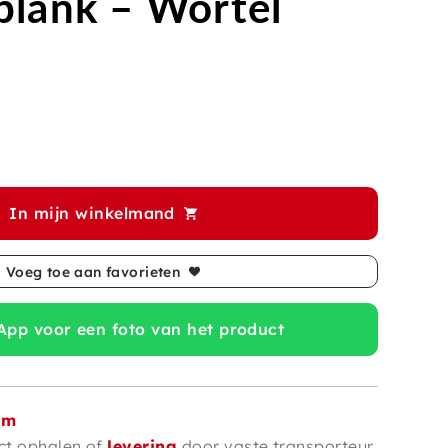
plank – Wortel
In mijn winkelmand
Voeg toe aan favorieten
pp voor een foto van het product
om
ct ophalen of
levering
door vaste transporteur