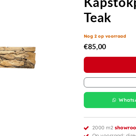
Kapstok
Teak
Nog 2 op voorraad
€
85,00
WhatsA
2000 m2
showro
Op voorraad: dire