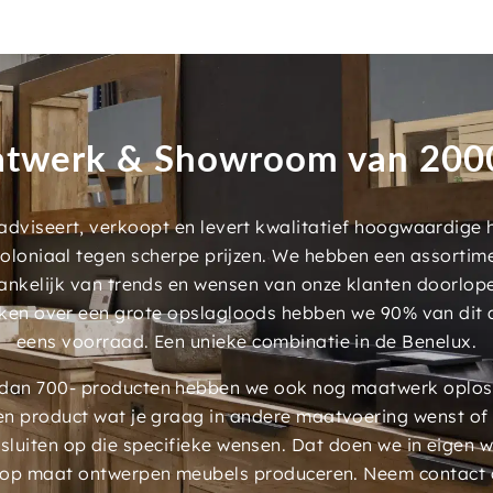
twerk & Showroom van 20
dviseert, verkoopt en levert kwalitatief hoogwaardige
 koloniaal tegen scherpe prijzen. We hebben een assorti
ankelijk van trends en wensen van onze klanten doorlop
ken over een grote opslagloods hebben we 90% van dit 
eens voorraad. Een unieke combinatie in de Benelux.
an 700- producten hebben we ook nog maatwerk oplossi
en product wat je graag in andere maatvoering wenst of
luiten op die specifieke wensen. Dat doen we in eigen 
 op maat ontwerpen meubels produceren. Neem contact 