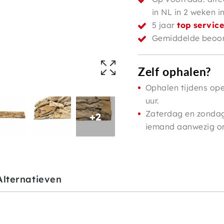
in NL in 2 weken i
5 jaar
top servic
Gemiddelde beoor
Zelf ophalen?
Ophalen tijdens ope
uur.
Zaterdag en zondag 
+2
iemand aanwezig om 
Alternatieven