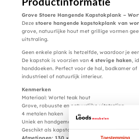
Productinformatie
Grove Stoere Hangende Kapstokplank – Wort
Deze
stoere hangende kapstokplank van wort
grove, natuurlijke hout met grillige vormen ge
uitstraling.
Geen enkele plank is hetzelfde, waardoor je ee
De kapstok is voorzien van
4 stevige haken
, i
handdoeken. Perfect voor de hal, badkamer of 
industrieel of natuurlijk interieur.
Kenmerken
Materiaal: Wortel teak hout
Grove, robuuste en natuurlijke uitstraling
4 metalen haken
Uniek en handgemaakt karakter
Geschikt als kapstok
Afmetingen:
130 × 25 × 5 cm
Toestemming