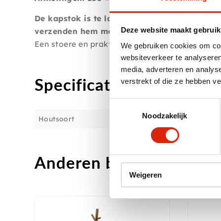
De kapstok is te lang om met de post te ver
Deze website maakt gebruik
verzenden hem met een transport bedrijf.
Een stoere en praktische kapstokplank met veel
We gebruiken cookies om cont
websiteverkeer te analyseren
media, adverteren en analys
Specificaties
verstrekt of die ze hebben v
Toestemmingsselectie
Noodzakelijk
Houtsoort
Anderen bekeken ook
Weigeren