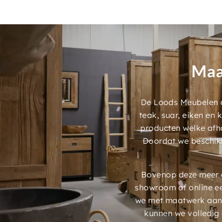
Maa
De Loods Meubelen a
teak, suar, eiken en
producten welke afh
Doordat we beschik
Bovenop deze meer d
showroom of online e
we met maatwerk aans
kunnen we volledig