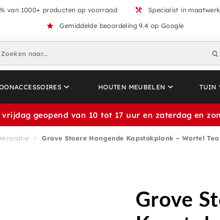
% van 1000+ producten op voorraad
Specialist in maatwer
Gemiddelde beoordeling 9.4 op Google
Zoeken naar...
OONACCESSOIRES
HOUTEN MEUBELEN
TUIN
 vrijdag geopend van 10 tot 17 uur en zaterdag en zon
Decoratie
Grove Stoere Hangende Kapstokplank – Wortel Tea
Grove S