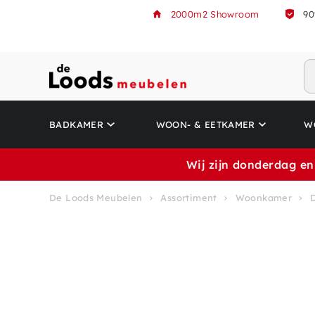
2000m2 Showroom
90
BADKAMER
WOON- & EETKAMER
W
Wij zijn donderdag en
De Loods Meubelen
Assortiment
Woonkamer