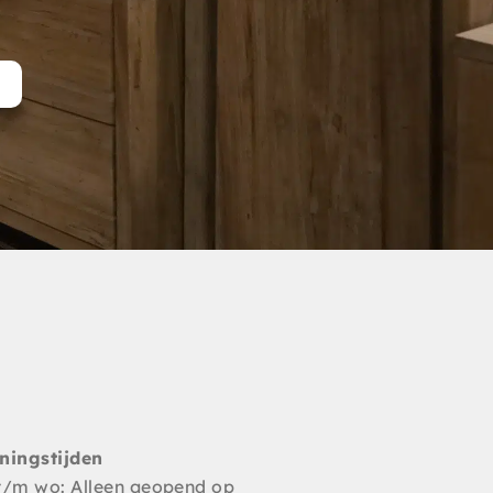
t
ningstijden
t/m wo: Alleen geopend op