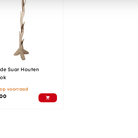
de Suar Houten
tok
 op voorraad
,00