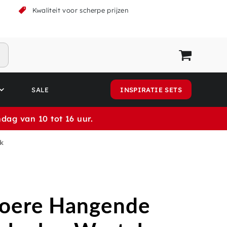
k
Kwaliteit voor scherpe prijzen
SALE
INSPIRATIE SETS
dag van 10 tot 16 uur.
k
toere Hangende