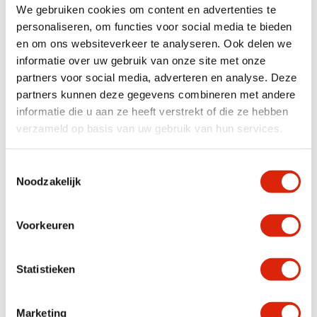
We gebruiken cookies om content en advertenties te
personaliseren, om functies voor social media te bieden
en om ons websiteverkeer te analyseren. Ook delen we
Kleine houten pilaar
Kleine houten pilaar
informatie over uw gebruik van onze site met onze
Nog 3 op voorraad
Nog 3 op voorraad
partners voor social media, adverteren en analyse. Deze
€
135,00
€
135,00
partners kunnen deze gegevens combineren met andere
informatie die u aan ze heeft verstrekt of die ze hebben
verzameld op basis van uw gebruik van hun services.
Toestemmingsselectie
Noodzakelijk
Voorkeuren
Plantentafeltje
Plantentafeltje
Statistieken
Nog 2 op voorraad
Nog 2 op voorraad
€
95,00
€
95,00
Marketing