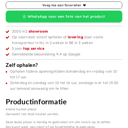
Voeg toe aan favorieten
WhatsApp voor een foto van het product
2000 m2
showroom
Op voorraad: direct ophalen of
levering
door vaste
transporteur in NL in 2 weken in BE in 3 weken
5 jaar
top service
Gemiddelde beoordeling 9.4 op Google
Zelf ophalen?
Ophalen tijdens openingstijden donderdag en vrijdag van 10
tot 17 uur.
Zaterdag en zondag van 10 tot 16 uur, zondags is er tot 15:30
uur iemand aanwezig om te tillen.
Productinformatie
Kleine houten pilaar
Gemaakt van teak houten wortels.
Deze leuke pilaar is handig te gebruiken om iets moois op te zetten.
Een kunst werk, een plant of als bijzettafeltje te gebruiken.