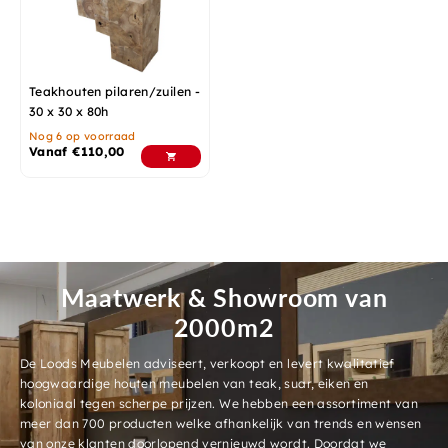
Teakhouten pilaren/zuilen -
30 x 30 x 80h
Nog 6 op voorraad
Vanaf
€
110,00
Maatwerk & Showroom van
2000m2
De Loods Meubelen adviseert, verkoopt en levert kwalitatief
hoogwaardige houten meubelen van teak, suar, eiken en
koloniaal tegen scherpe prijzen. We hebben een assortiment van
meer dan 700 producten welke afhankelijk van trends en wensen
van onze klanten doorlopend vernieuwd wordt. Doordat we