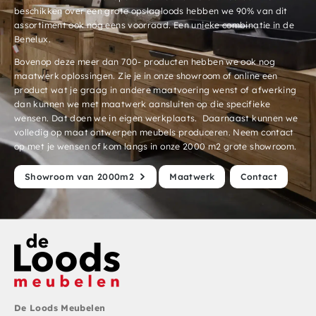
beschikken over een grote opslagloods hebben we 90% van dit
assortiment ook nog eens voorraad. Een unieke combinatie in de
Benelux.
Bovenop deze meer dan 700- producten hebben we ook nog
maatwerk oplossingen. Zie je in onze showroom of online een
product wat je graag in andere maatvoering wenst of afwerking
dan kunnen we met maatwerk aansluiten op die specifieke
wensen. Dat doen we in eigen werkplaats. Daarnaast kunnen we
volledig op maat ontwerpen meubels produceren. Neem contact
op met je wensen of kom langs in onze 2000 m2 grote showroom.
Showroom van 2000m2
Maatwerk
Contact
De Loods Meubelen