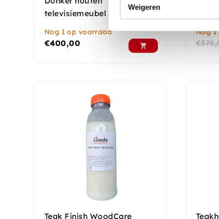
Donker houten
Indus
Weigeren
televisiemeubel
Nog 1 op voorraad
Nog 1
€
400,00
€
375,
Teak Finish WoodCare
Teakh