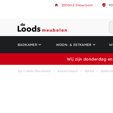
2000m2 Showroom
90
BADKAMER
WOON- & EETKAMER
W
Wij zijn donderdag en
De Loods Meubelen
Assortiment
Tafels
Salonta