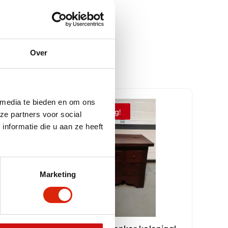
Over
 media te bieden en om ons
Aanbieding!
ze partners voor social
nformatie die u aan ze heeft
Marketing