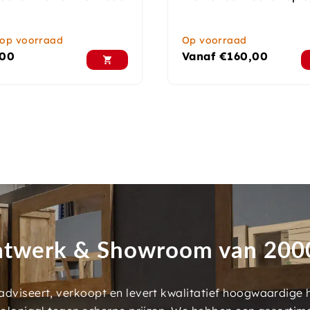
 op voorraad
Op voorraad
,00
Vanaf
€
160,00
twerk & Showroom van 20
dviseert, verkoopt en levert kwalitatief hoogwaardige