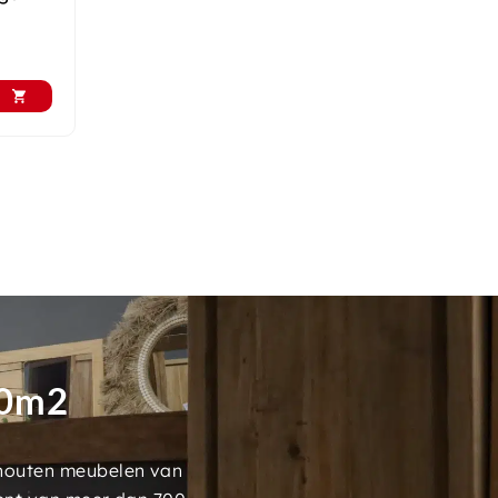
00m2
 houten meubelen van