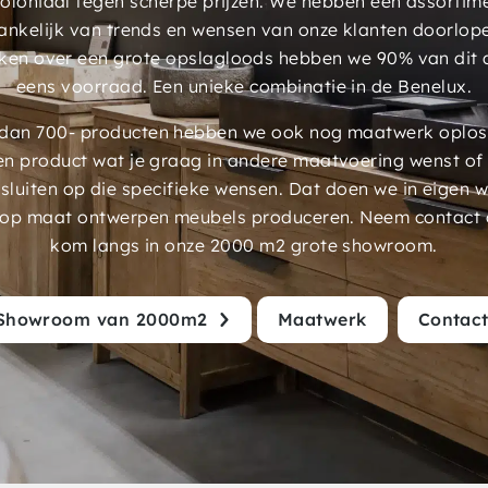
 koloniaal tegen scherpe prijzen. We hebben een assorti
ankelijk van trends en wensen van onze klanten doorlop
ken over een grote opslagloods hebben we 90% van dit 
eens voorraad. Een unieke combinatie in de Benelux.
an 700- producten hebben we ook nog maatwerk oplossi
en product wat je graag in andere maatvoering wenst of
luiten op die specifieke wensen. Dat doen we in eigen 
 op maat ontwerpen meubels produceren. Neem contact 
kom langs in onze 2000 m2 grote showroom.
Showroom van 2000m2
Maatwerk
Contac