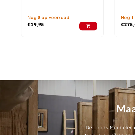
Nog 8 op voorraad
Nog 1
€
19,95
€
275
Maa
De Loods Meubelen a