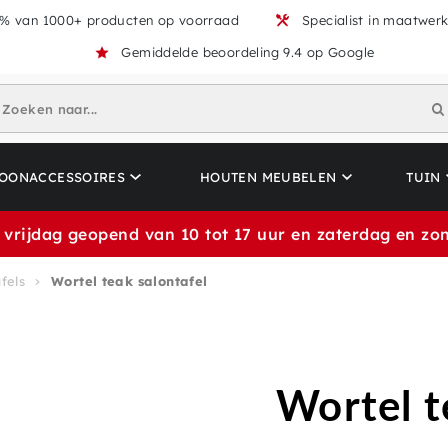
% van 1000+ producten op voorraad
Specialist in maatwer
Gemiddelde beoordeling 9.4 op Google
Zoeken naar...
OONACCESSOIRES
HOUTEN MEUBELEN
TUIN
 vrijdag geopend van 10 tot 17 uur en zaterdag en zon
fels
Wortel teak salontafel
Wortel t