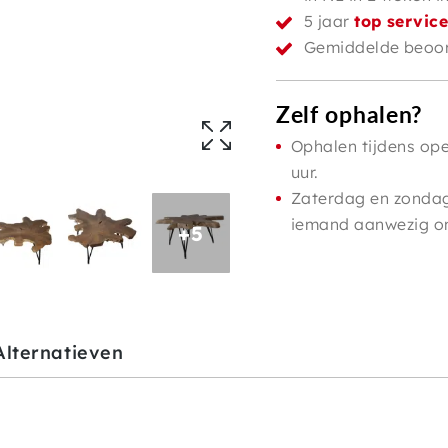
5 jaar
top servic
Gemiddelde beoor
Zelf ophalen?
Ophalen tijdens ope
uur.
Zaterdag en zondag 
iemand aanwezig om 
+5
Alternatieven