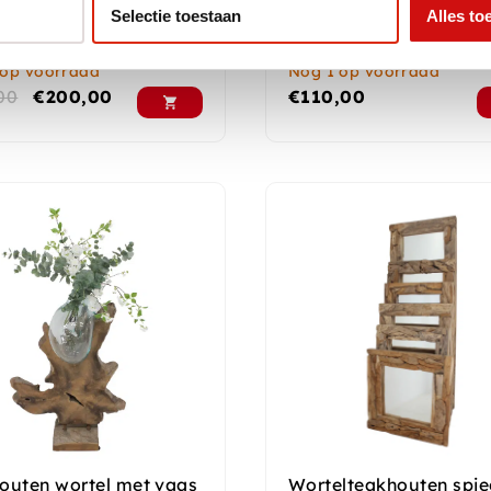
triële salontafel
Retro rond bijzettafeltj
Selectie toestaan
Alles to
 op voorraad
Nog 1 op voorraad
00
€
200,00
€
110,00
outen wortel met vaas
Wortelteakhouten spie