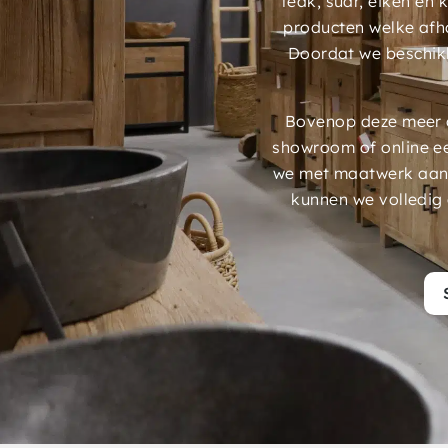
teak, suar, eiken en
producten welke afh
Doordat we beschik
Bovenop deze meer d
showroom of online e
we met maatwerk aans
kunnen we volledig