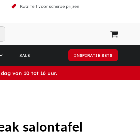
k
Kwaliteit voor scherpe prijzen
SALE
INSPIRATIE SETS
dag van 10 tot 16 uur.
eak salontafel