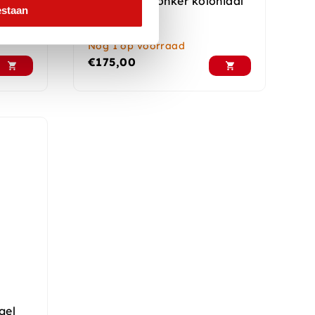
e
Salontafel donker koloniaal
estaan
kistje
Nog 1 op voorraad
€
175,00
gel