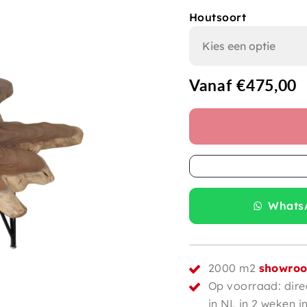
Houtsoort
Vanaf
€
475,00
WhatsA
2000 m2
showro
Op voorraad: dire
in NL in 2 weken i