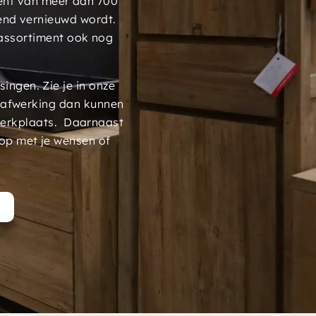
ment van meer dan 700
end vernieuwd wordt.
assortiment ook nog
ngen. Zie je in onze
 afwerking dan kunnen
werkplaats. Daarnaast
op met je wensen of
t