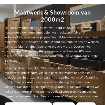
Maatwerk & Showroom van
2000m2
De Loods Meubelen adviseert, verkoopt en levert kwalitatief
hoogwaardige houten meubelen van teak, suar, eiken en
koloniaal tegen scherpe prijzen. We hebben een assortiment van
meer dan 700 producten welke afhankelijk van trends en wensen
van onze klanten doorlopend vernieuwd wordt. Doordat we
beschikken over een grote opslagloods hebben we 90% van dit
assortiment ook nog eens voorraad. Een unieke combinatie in de
Benelux.
Bovenop deze meer dan 700- producten hebben we ook nog
maatwerk oplossingen. Zie je in onze showroom of online een
product wat je graag in andere maatvoering wenst of afwerking
dan kunnen we met maatwerk aansluiten op die specifieke
wensen. Dat doen we in eigen werkplaats. Daarnaast kunnen we
volledig op maat ontwerpen meubels produceren. Neem contact
op met je wensen of kom langs in onze 2000 m2 grote showroom.