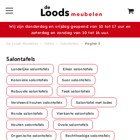
Wij zijn donderdag en vrijdag geopend van 10 tot 17 uur en
zaterdag en zondag van 10 tot 16 uur.
De Loods Meubelen
Tafels
Salontafels
Pagina 3
Salontafels
Landelijke salontafels
Eiken salontafels
Koloniale salontafels
Suar salontafels
Robuuste salontafels
Teak salontafels
Versteend houten salontafels
Salontafel met lades
Ronde salontafels
Vierkante salontafels
Houten salontafels
Ovale salontafels
Organische salontafels
Rechthoekige salontafels