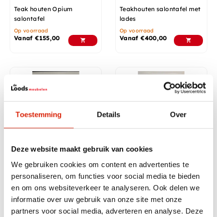
Teak houten Opium
Teakhouten salontafel met
salontafel
lades
Op voorraad
Op voorraad
Vanaf
€
155,00
Vanaf
€
400,00
Aanbieding!
Toestemming
Details
Over
Deze website maakt gebruik van cookies
Laptop tafel industrieel
Salontafel donker
We gebruiken cookies om content en advertenties te
koloniaal kistje
personaliseren, om functies voor social media te bieden
Nog 5 op voorraad
Nog 1 op voorraad
en om ons websiteverkeer te analyseren. Ook delen we
€
155,00
€
175,00
informatie over uw gebruik van onze site met onze
partners voor social media, adverteren en analyse. Deze