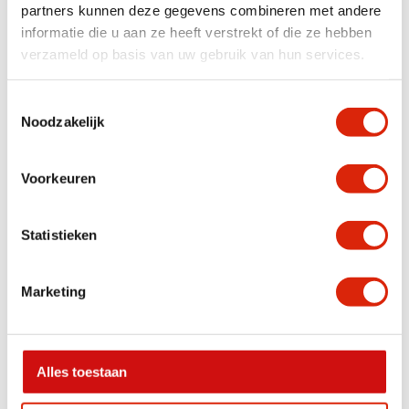
partners kunnen deze gegevens combineren met andere
informatie die u aan ze heeft verstrekt of die ze hebben
verzameld op basis van uw gebruik van hun services.
Toestemmingsselectie
Noodzakelijk
Voorkeuren
Teak kubus salontafel
Sono recta salontafel
Nog 1 op voorraad
Nog 1 op voorraad
Statistieken
€
375,00
€
575,00
Marketing
Aanbieding!
Alles toestaan