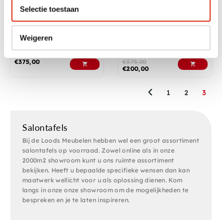
Selectie toestaan
Vierkante grove
Industriële salontafel
Weigeren
teakhouten salontafel
Nog 1 op voorraad
Nog 1 op voorraad
€
375,00
€
375,00
€
200,00
1
2
3
Salontafels
Bij de Loods Meubelen hebben wel een groot assortiment
salontafels op voorraad. Zowel online als in onze
2000m2 showroom kunt u ons ruimte assortiment
bekijken. Heeft u bepaalde specifieke wensen dan kan
maatwerk wellicht voor u als oplossing dienen. Kom
langs in onze onze showroom om de mogelijkheden te
bespreken en je te laten inspireren.