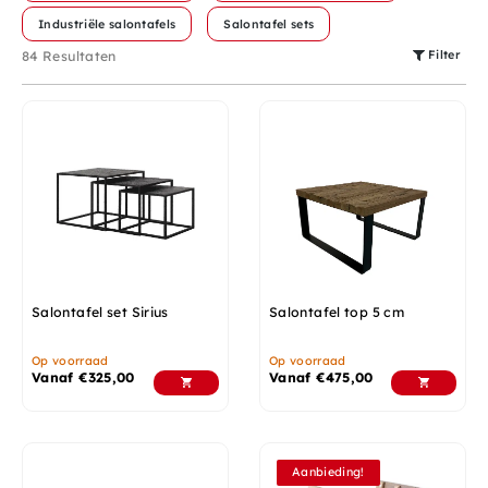
Industriële salontafels
Salontafel sets
Filter
84 Resultaten
Salontafel set Sirius
Salontafel top 5 cm
Op voorraad
Op voorraad
Vanaf
€
325,00
Vanaf
€
475,00
Aanbieding!