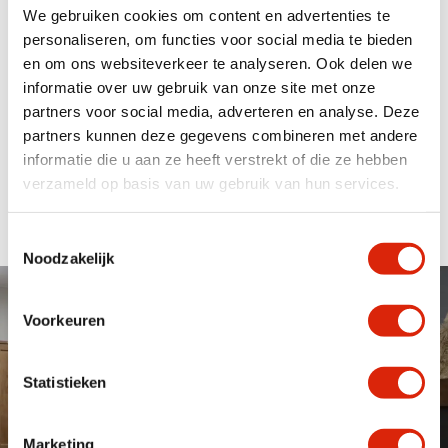
We gebruiken cookies om content en advertenties te
personaliseren, om functies voor social media te bieden
Ovale salontafels
en om ons websiteverkeer te analyseren. Ook delen we
Bij de Loods Meubelen hebben wel een groot assortiment
informatie over uw gebruik van onze site met onze
ovale salontafels op voorraad. Zowel online als in onze
partners voor social media, adverteren en analyse. Deze
2000m2 showroom kunt u ons ruimte assortiment
partners kunnen deze gegevens combineren met andere
bekijken. Heeft u bepaalde specifieke wensen dan kan
informatie die u aan ze heeft verstrekt of die ze hebben
maatwerk wellicht voor u als oplossing dienen. Kom
verzameld op basis van uw gebruik van hun services.
langs in onze onze showroom om de mogelijkheden te
bespreken en je te laten inspireren.
Toestemmingsselectie
Noodzakelijk
Maatwerk & Showroom van
Voorkeuren
2000m2
De Loods Meubelen adviseert, verkoopt en levert kwalitatief
Statistieken
hoogwaardige houten meubelen van teak, suar, eiken en
koloniaal tegen scherpe prijzen. We hebben een assortiment van
meer dan 700 producten welke afhankelijk van trends en wensen
Marketing
van onze klanten doorlopend vernieuwd wordt. Doordat we