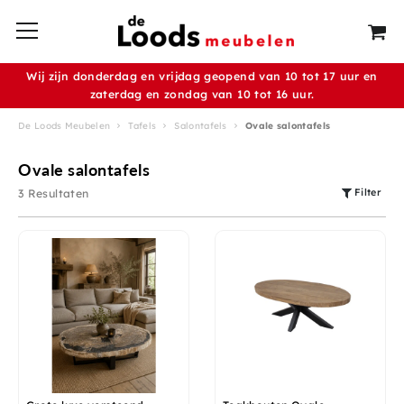
Wij zijn donderdag en vrijdag geopend van 10 tot 17 uur en
zaterdag en zondag van 10 tot 16 uur.
De Loods Meubelen
Tafels
Salontafels
Ovale salontafels
Ovale salontafels
Filter
3 Resultaten