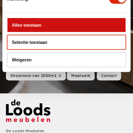
beschikken over een grote opslagloods hebben we 90% van dit
assortiment ook nog eens voorraad. Een unieke combinatie in de
Benelux.
Alles toestaan
Bovenop deze meer dan 700- producten hebben we ook nog
maatwerk oplossingen. Zie je in onze showroom of online een
product wat je graag in andere maatvoering wenst of afwerking
Selectie toestaan
dan kunnen we met maatwerk aansluiten op die specifieke
wensen. Dat doen we in eigen werkplaats. Daarnaast kunnen we
volledig op maat ontwerpen meubels produceren. Neem contact
Weigeren
op met je wensen of kom langs in onze 2000 m2 grote showroom.
Showroom van 2000m2
Maatwerk
Contact
De Loods Meubelen