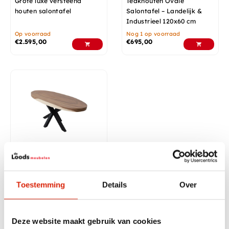
Grote luxe versteend
Teakhouten Ovale
houten salontafel
Salontafel – Landelijk &
Industrieel 120x60 cm
Op voorraad
Nog 1 op voorraad
€
2.595,00
€
695,00
Ovale houten salontafel
met metalen spinpoot
Toestemming
Details
Over
Nog 2 op voorraad
€
325,00
Deze website maakt gebruik van cookies