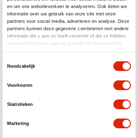
Zitdiepte: 44 cm
en om ons websiteverkeer te analyseren. Ook delen we
Ook te bestellen in de winkel:
grijs, antraciet, toffee en truffel.
informatie over uw gebruik van onze site met onze
Bel ons gerust van tevoren om te reserveren of kom langs in de winkel!
partners voor social media, adverteren en analyse. Deze
partners kunnen deze gegevens combineren met andere
informatie die u aan ze heeft verstrekt of die ze hebben
Specificaties
verzameld op basis van uw gebruik van hun services.
Breedte
< 50 cm
Toestemmingsselectie
Kleur
Antraciet grijs
Noodzakelijk
Product eigenschappen
6x showroommodel eetkamerstoel
diamond antraciet uit de winkel,
Voorbeeld
Voorkeuren
Statistieken
Anderen bekeken ook
Marketing
Aanbieding!