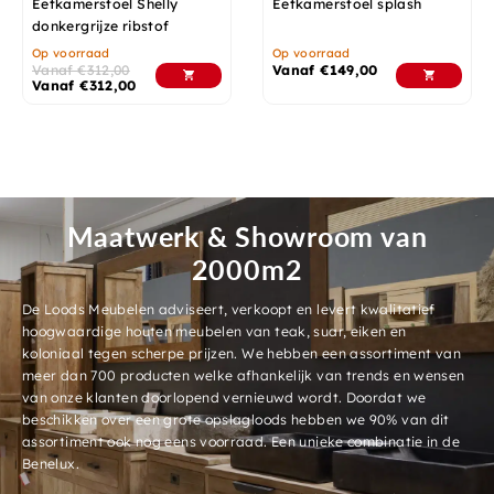
Eetkamerstoel Shelly
Eetkamerstoel splash
donkergrijze ribstof
Op voorraad
Op voorraad
Vanaf
€
312,00
Vanaf
€
149,00
Vanaf
€
312,00
Maatwerk & Showroom van
2000m2
De Loods Meubelen adviseert, verkoopt en levert kwalitatief
hoogwaardige houten meubelen van teak, suar, eiken en
koloniaal tegen scherpe prijzen. We hebben een assortiment van
meer dan 700 producten welke afhankelijk van trends en wensen
van onze klanten doorlopend vernieuwd wordt. Doordat we
beschikken over een grote opslagloods hebben we 90% van dit
assortiment ook nog eens voorraad. Een unieke combinatie in de
Benelux.