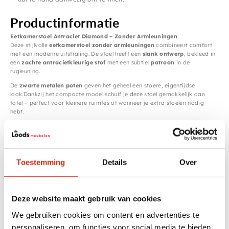
Productinformatie
Eetkamerstoel Antraciet Diamond – Zonder Armleuningen
Deze stijlvolle
eetkamerstoel zonder armleuningen
combineert comfort
met een moderne uitstraling. De stoel heeft een
slank ontwerp
, bekleed in
een
zachte antracietkleurige stof
met een subtiel
patroon
in de
rugleuning.
De
zwarte metalen poten
geven het geheel een stoere, eigentijdse
look.Dankzij het compacte model schuif je deze stoel gemakkelijk aan
tafel – perfect voor kleinere ruimtes of wanneer je extra stoelen nodig
hebt.
Kenmerken:
Kleur: Antraciet
Zonder armleuningen
Zwarte metalen poten
Comfortabele zitting met stiksel
Toestemming
Details
Over
Direct verkrijgbaar: 6 stuks op voorraad in de winkel
Afmetingen:
Breedte: 47 cm
Deze website maakt gebruik van cookies
Diepte: 55 cm
We gebruiken cookies om content en advertenties te
Hoogte: 89 cm
Zithoogte: 49 cm
personaliseren, om functies voor social media te bieden