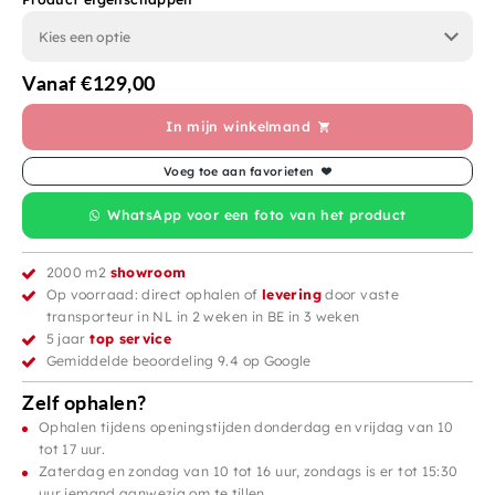
Vanaf
€
129,00
In mijn winkelmand
Voeg toe aan favorieten
WhatsApp voor een foto van het product
2000 m2
showroom
Op voorraad: direct ophalen of
levering
door vaste
transporteur in NL in 2 weken in BE in 3 weken
5 jaar
top service
Gemiddelde beoordeling 9.4 op Google
Zelf ophalen?
Ophalen tijdens openingstijden donderdag en vrijdag van 10
tot 17 uur.
Zaterdag en zondag van 10 tot 16 uur, zondags is er tot 15:30
uur iemand aanwezig om te tillen.