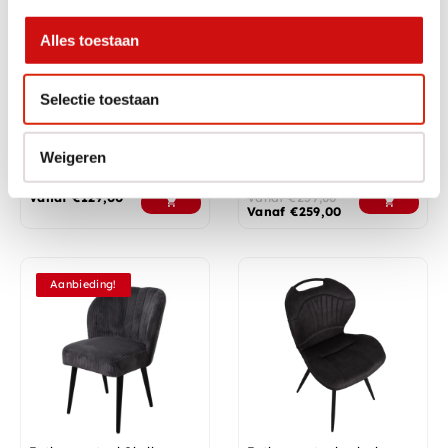
Alles toestaan
Selectie toestaan
Eetkamerstoel Peak
Eetkamerstoel Sandy
Weigeren
Op voorraad
Op voorraad
Vanaf
€
129,00
Vanaf
€
259,00
Vanaf
€
259,00
Aanbieding!