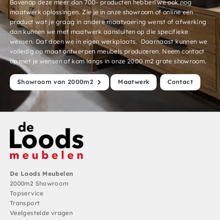
Bovenop deze meer dan 700- producten hebben we ook nog
maatwerk oplossingen. Zie je in onze showroom of online een
product wat je graag in andere maatvoering wenst of afwerking
dan kunnen we met maatwerk aansluiten op die specifieke
wensen. Dat doen we in eigen werkplaats. Daarnaast kunnen we
volledig op maat ontwerpen meubels produceren. Neem contact
op met je wensen of kom langs in onze 2000 m2 grote showroom.
Showroom van 2000m2
Maatwerk
Contact
De Loods Meubelen
2000m2 Showroom
Topservice
Transport
Veelgestelde vragen