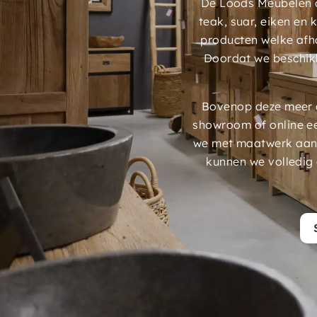
De Loods Meubelen a
teak, suar, eiken en
producten welke afh
Doordat we beschik
Bovenop deze meer d
showroom of online e
we met maatwerk aans
kunnen we volledig