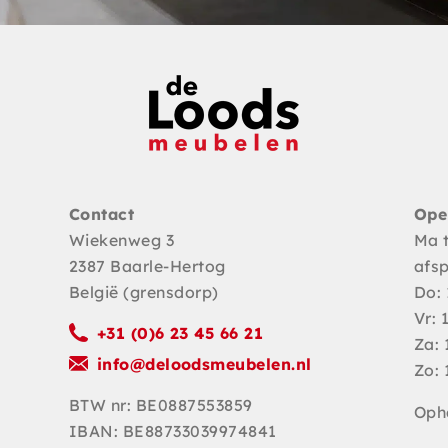
Contact
Ope
Wiekenweg 3
Ma 
2387 Baarle-Hertog
afs
België (grensdorp)
Do: 
Vr: 
+31 (0)6 23 45 66 21
Za: 
info@deloodsmeubelen.nl
Zo: 
BTW nr: BE0887553859
Opha
IBAN: BE88733039974841