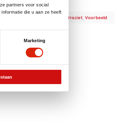
ze partners voor social
nformatie die u aan ze heeft
iet
,
6x eetkamerstoel splash antraciet
,
Voorbeeld
Marketing
estaan