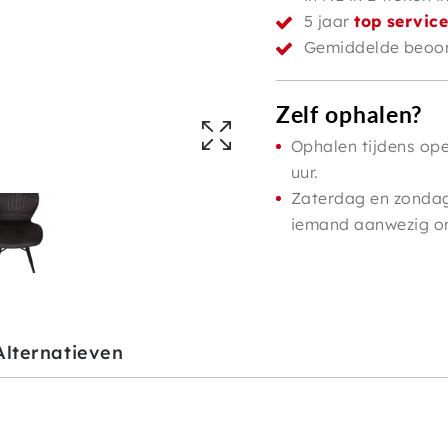
5 jaar
top servic
Gemiddelde beoor
Zelf ophalen?
Ophalen tijdens ope
uur.
Zaterdag en zondag 
iemand aanwezig om 
Alternatieven