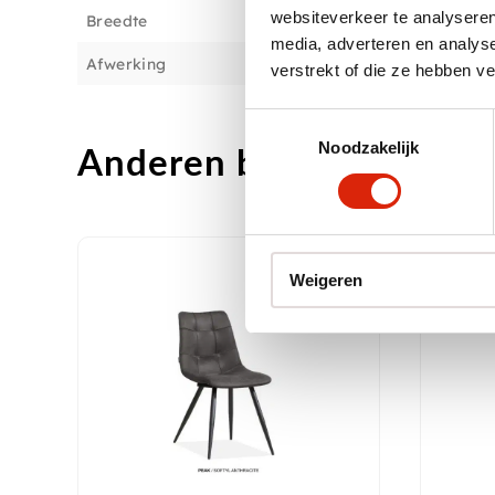
websiteverkeer te analyseren
Breedte
media, adverteren en analys
Afwerking
verstrekt of die ze hebben v
Toestemmingsselectie
Noodzakelijk
Anderen bekeken ook
Weigeren
Aa