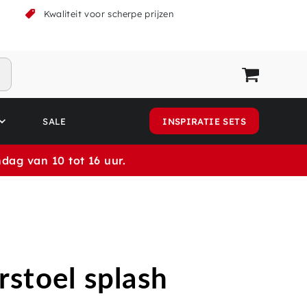
k
Kwaliteit voor scherpe prijzen
SALE
INSPIRATIE SETS
dag van 10 tot 16 uur.
stoel splash