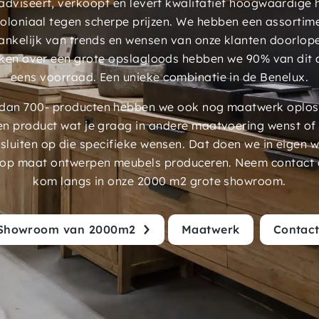
dviseert, verkoopt en levert kwalitatief hoogwaardige
 koloniaal tegen scherpe prijzen. We hebben een assorti
ankelijk van trends en wensen van onze klanten doorlop
ken over een grote opslagloods hebben we 90% van dit 
eens voorraad. Een unieke combinatie in de Benelux.
an 700- producten hebben we ook nog maatwerk oplossi
en product wat je graag in andere maatvoering wenst of
luiten op die specifieke wensen. Dat doen we in eigen 
 op maat ontwerpen meubels produceren. Neem contact 
kom langs in onze 2000 m2 grote showroom.
Showroom van 2000m2
Maatwerk
Contac