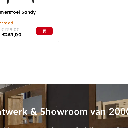
merstoel Sandy
orraad
f
€
259,00
f
€
259,00
twerk & Showroom van 20