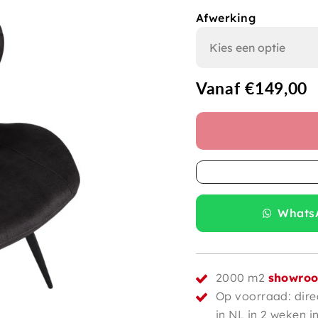
Afwerking
Vanaf
€
149,00
WhatsA
2000 m2
showro
Op voorraad: dire
in NL in 2 weken i