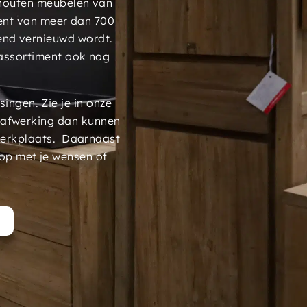
 houten meubelen van
ment van meer dan 700
end vernieuwd wordt.
assortiment ook nog
ngen. Zie je in onze
 afwerking dan kunnen
werkplaats. Daarnaast
op met je wensen of
t