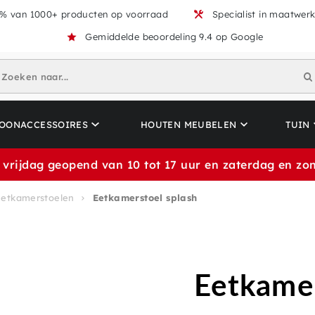
% van 1000+ producten op voorraad
Specialist in maatwer
Gemiddelde beoordeling 9.4 op Google
Zoeken naar...
OONACCESSOIRES
HOUTEN MEUBELEN
TUIN
 vrijdag geopend van 10 tot 17 uur en zaterdag en zon
Eetkamerstoelen
Eetkamerstoel splash
Eetkamer