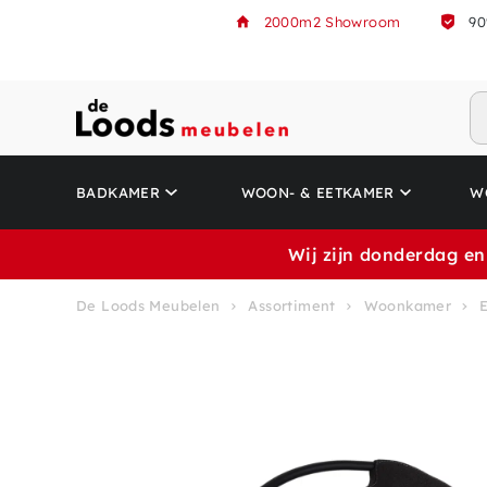
2000m2 Showroom
90
BADKAMER
WOON- & EETKAMER
W
Wij zijn donderdag en
De Loods Meubelen
Assortiment
Woonkamer