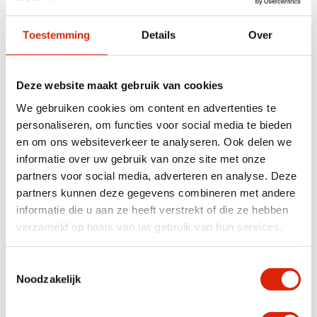
Anderen bekeken ook
Toestemming
Details
Over
Deze website maakt gebruik van cookies
We gebruiken cookies om content en advertenties te
personaliseren, om functies voor social media te bieden
en om ons websiteverkeer te analyseren. Ook delen we
informatie over uw gebruik van onze site met onze
partners voor social media, adverteren en analyse. Deze
60x4x191 eiken plank met
Teakhouten wandrek /
partners kunnen deze gegevens combineren met andere
wangkant
wanddecoratie
informatie die u aan ze heeft verstrekt of die ze hebben
verzameld op basis van uw gebruik van hun services.
Nog 1 op voorraad
Nog 2 op voorraad
€
400,00
€
375,00
Toestemmingsselectie
Noodzakelijk