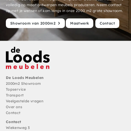
volledig op maat ontwerpen meubels produceren. Neem contact
op met je wensen of kom langs in onze 2000 m2 grote showroom.
Showroom van 2000m2
Maatwerk
Contact
De Loods Meubelen
2000m2 Showroom
Topservice
Transport
Veelgestelde vragen
Over ons
Contact
Contact
Wiekenweg 3