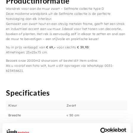
Productinformatie
Wandrek voor aan de muur zwart – Selfmate collectie type D
Deze moderne wandplank uit de Selfmate collectie is de perfecte
toevoeging aan elk interieur.
Gemaakt van zwart hout en een stevig metalen frame, geeft het een strak
en industrieel accent aan uw muur. Ideaal voor het tonen van decoratie,
boeken of planten. Het rek is eenvoudig zelf in elkaar te zetten en snel aan
de muur te bevestigen – een stijlvolle en praktische keuze!
Nu in prijs verlaagd: van
€ 69,-
voor slechts
€ 39,95
!
Afmetingen: 25x25x75 cm.
Bezoek onze 2000m2 showroom of bestel dit item online.
Als u vooraf een foto wilt, kunt u dit opvragen via WhatsApp 0031-
623456621.
Specificaties
Kleur
Zwart
Breedte
< 50 cm