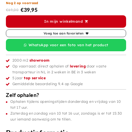
Nog 2 op voorraad
€
39,95
€
69,00
In mijn winkelmand
Voeg toe aan favorieten
WhatsApp voor een foto van het product
2000 m2
showroom
Op voorraad: direct ophalen of
levering
door vaste
transporteur in NL in 2 weken in BE in 3 weken
5 jaar
top service
Gemiddelde beoordeling 9.4 op Google
Zelf ophalen?
Ophalen tijdens openingstijden donderdag en vrijdag van 10
tot 17 uur.
Zaterdag en zondag van 10 tot 16 uur, zondags is er tot 15:30
uur iemand aanwezig om te tillen.