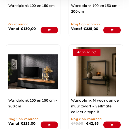
Wandplank 100 en 150 cm
Wandplank 100 en 150 cm -
200 cm
Op voorraad
Nog 1 op voorraad
Vanaf
€
130,00
Vanaf
€
225,00
Aanbieding!
Wandplank 100 en 150 cm -
Wandplank M voor aan de
200 cm
muur zwart – Selfmate
collectie type B
Nog 1 op voorraad
Nog 2 op voorraad
Vanaf
€
225,00
€
70,00
€
42,95