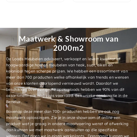
Maatwerk & Showroom van
2000m2
De Loods Meubelen adviseert, verkoopt en levert kwalitatief
hoogwaardige houten meubelen van teak, suar, eiken en
koloniaal tegen scherpe prijzen. We hebben een assortiment van
meer dan 700 producten welke afhankelijk van trends en wensen
van onze klanten doorlopend vernieuwd wordt. Doordat we
beschikken over een grote opslagloods hebben we 90% van dit
assortiment ook nog eens voorraad. Een unieke combinatie in de
Benelux.
Bovenop deze meer dan 700- producten hebben we ook nog
maatwerk oplossingen. Zie je in onze showroom of online een
product wat je graag in andere maatvoering wenst of afwerking
dan kunnen we met maatwerk aansluiten op die specifieke
wensen. Dat doen we in eigen werkplaats. Daarnaast kunnen we