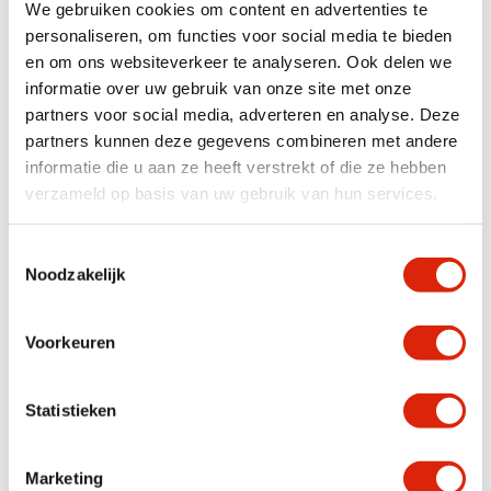
We gebruiken cookies om content en advertenties te
Afmetingen
250 cm
personaliseren, om functies voor social media te bieden
Houtsoort
Teak
en om ons websiteverkeer te analyseren. Ook delen we
informatie over uw gebruik van onze site met onze
partners voor social media, adverteren en analyse. Deze
Anderen bekeken ook
partners kunnen deze gegevens combineren met andere
informatie die u aan ze heeft verstrekt of die ze hebben
verzameld op basis van uw gebruik van hun services.
In diverse afmetingen
Toestemmingsselectie
Noodzakelijk
Voorkeuren
60x4x191 eiken plank met
Badplank teakhout
Statistieken
wangkant
Nog 1 op voorraad
Op nabestelling
€
400,00
€
199,95
Marketing