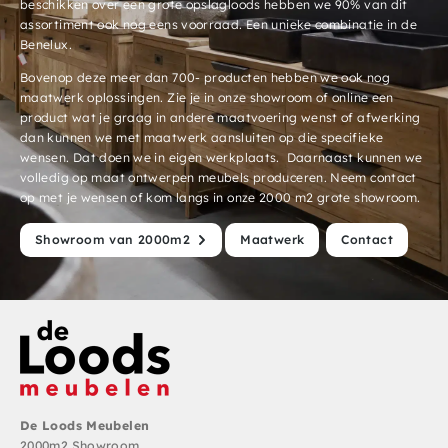
beschikken over een grote opslagloods hebben we 90% van dit
assortiment ook nog eens voorraad. Een unieke combinatie in de
Benelux.
Bovenop deze meer dan 700- producten hebben we ook nog
maatwerk oplossingen. Zie je in onze showroom of online een
product wat je graag in andere maatvoering wenst of afwerking
dan kunnen we met maatwerk aansluiten op die specifieke
wensen. Dat doen we in eigen werkplaats. Daarnaast kunnen we
volledig op maat ontwerpen meubels produceren. Neem contact
op met je wensen of kom langs in onze 2000 m2 grote showroom.
Showroom van 2000m2
Maatwerk
Contact
De Loods Meubelen
2000m2 Showroom