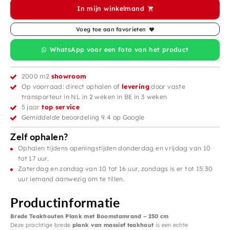
In mijn winkelmand
Voeg toe aan favorieten
WhatsApp voor een foto van het product
2000 m2
showroom
Op voorraad: direct ophalen of
levering
door vaste
transporteur in NL in 2 weken in BE in 3 weken
5 jaar
top service
Gemiddelde beoordeling 9.4 op Google
Zelf ophalen?
Ophalen tijdens openingstijden donderdag en vrijdag van 10
tot 17 uur.
Zaterdag en zondag van 10 tot 16 uur, zondags is er tot 15:30
uur iemand aanwezig om te tillen.
Productinformatie
Brede Teakhouten Plank met Boomstamrand – 250 cm
Deze prachtige brede
plank van massief teakhout
is een echte