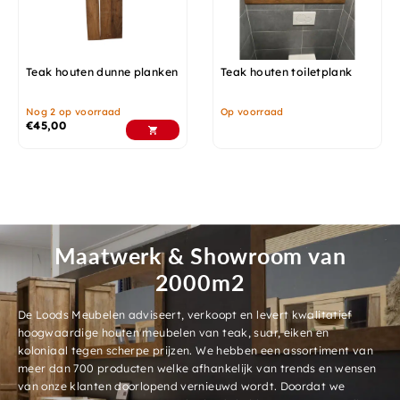
Teak houten dunne planken
Teak houten toiletplank
Nog 2 op voorraad
Op voorraad
€
45,00
Maatwerk & Showroom van
2000m2
De Loods Meubelen adviseert, verkoopt en levert kwalitatief
hoogwaardige houten meubelen van teak, suar, eiken en
koloniaal tegen scherpe prijzen. We hebben een assortiment van
meer dan 700 producten welke afhankelijk van trends en wensen
van onze klanten doorlopend vernieuwd wordt. Doordat we