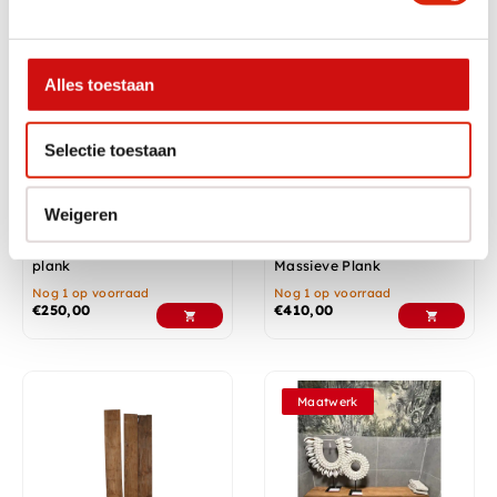
In diverse afmetingen
Alles toestaan
Selectie toestaan
Weigeren
Massief houten ramboetan
Teak Houten Dikke
plank
Massieve Plank
Nog 1 op voorraad
Nog 1 op voorraad
€
250,00
€
410,00
Maatwerk