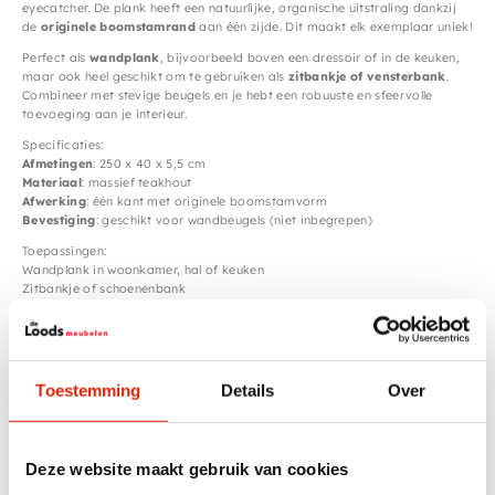
eyecatcher. De plank heeft een natuurlijke, organische uitstraling dankzij
de
originele boomstamrand
aan één zijde. Dit maakt elk exemplaar uniek!
Perfect als
wandplank
, bijvoorbeeld boven een dressoir of in de keuken,
maar ook heel geschikt om te gebruiken als
zitbankje of vensterbank
.
Combineer met stevige beugels en je hebt een robuuste en sfeervolle
toevoeging aan je interieur.
Specificaties:
Afmetingen
: 250 x 40 x 5,5 cm
Materiaal
: massief teakhout
Afwerking
: één kant met originele boomstamvorm
Bevestiging
: geschikt voor wandbeugels (niet inbegrepen)
Toepassingen:
Wandplank in woonkamer, hal of keuken
Zitbankje of schoenenbank
Vensterbank of decoratieve plank
Let op: Omdat het een natuurproduct is, kunnen vorm en kleur iets afwijken
– dat maakt het juist zo uniek!Benieuwd naar de actuele voorraad of wil je
foto’s ontvangen? Stuur ons gerust een berichtje!
Toestemming
Details
Over
Specificaties
Deze website maakt gebruik van cookies