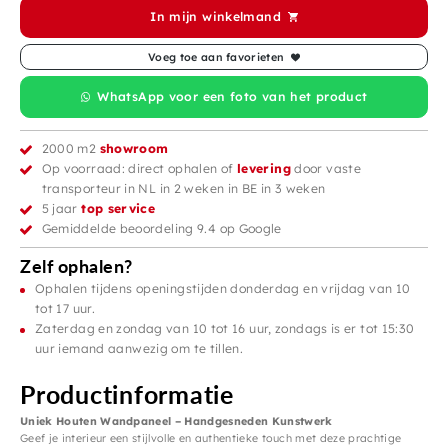
In mijn winkelmand
Voeg toe aan favorieten
WhatsApp voor een foto van het product
2000 m2
showroom
Op voorraad: direct ophalen of
levering
door vaste
transporteur in NL in 2 weken in BE in 3 weken
5 jaar
top service
Gemiddelde beoordeling 9.4 op Google
Zelf ophalen?
Ophalen tijdens openingstijden donderdag en vrijdag van 10
tot 17 uur.
Zaterdag en zondag van 10 tot 16 uur, zondags is er tot 15:30
uur iemand aanwezig om te tillen.
Productinformatie
Uniek Houten Wandpaneel – Handgesneden Kunstwerk
Geef je interieur een stijlvolle en authentieke touch met deze prachtige