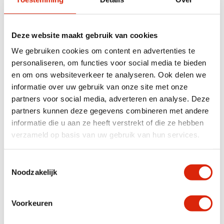
Deze website maakt gebruik van cookies
We gebruiken cookies om content en advertenties te
personaliseren, om functies voor social media te bieden
en om ons websiteverkeer te analyseren. Ook delen we
Uniek Houten Wandpaneel
Houten wanddecoratie
informatie over uw gebruik van onze site met onze
partners voor social media, adverteren en analyse. Deze
partners kunnen deze gegevens combineren met andere
Nog 1 op voorraad
Nog 1 op voorraad
€
450,00
€
195,00
informatie die u aan ze heeft verstrekt of die ze hebben
verzameld op basis van uw gebruik van hun services.
Toestemmingsselectie
Noodzakelijk
Voorkeuren