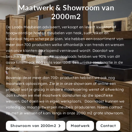
Maatwerk & Showroom van
2000m2
De Loods Meubelen adviseert, verkoopt en levert kwalitatief
hoogwaardige houten meubelen van teak, suar, eiken en
koloniaal tegen scherpe prijzen. We hebben een assortiment van
meer dan 700 producten welke afhankelijk van trends en wensen
van onze klanten doorlopend vernieuwd wordt. Doordat we
beschikken over een grote opslagloods hebben we 90% van dit
assortiment ook nog eens voorraad. Een unieke combinatie in de
Benelux.
Bovenop deze meer dan 700- producten hebben we ook nog
maatwerk oplossingen. Zie je in onze showroom of online een
product wat je graag in andere maatvoering wenst of afwerking
dan kunnen we met maatwerk aansluiten op die specifieke
wensen. Dat doen we in eigen werkplaats. Daarnaast kunnen we
volledig op maat ontwerpen meubels produceren. Neem contact
op met je wensen of kom langs in onze 2000 m2 grote showroom.
Showroom van 2000m2
Maatwerk
Contact