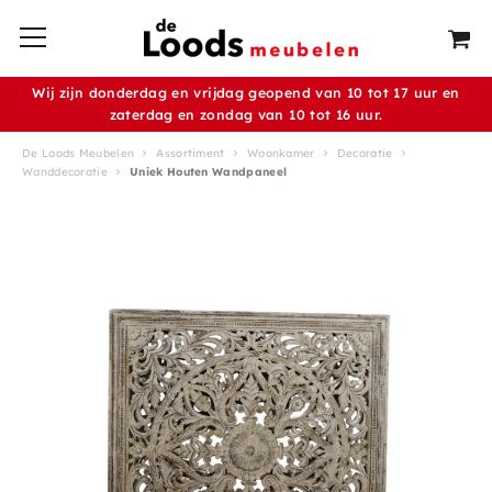
Wij zijn donderdag en vrijdag geopend van 10 tot 17 uur en
zaterdag en zondag van 10 tot 16 uur.
De Loods Meubelen
Assortiment
Woonkamer
Decoratie
Wanddecoratie
Uniek Houten Wandpaneel