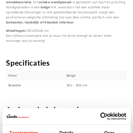
wanddecoratie
. Dit
unieke wandpaneel
is gemaakt van hout en prachtig
handgesneden in een
beige
tint, waardoor het een subtiele maar
opvallende blikvanger is. Het gedetailleerde houtsnijwerk voegt een
exotische en elegante uitstraling toe aan elke ruimte, perfect voor een
bohemian, landelijk of klassiek interieur
.
Afmetingen:
150x150x8 cm
Een tijdloos kunstwerk dat je muur tot leven brengt en direct sfeer
toevoegt aan je woning!
Specificaties
Kleur
Beige
Breedte
101 – 150 cm
Anderen bekeken ook
Toestemming
Details
Over