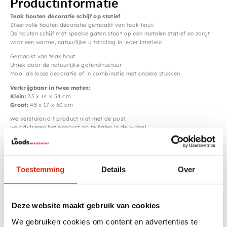
Productinformatie
Teak houten decoratie schijf op statief
Sfeervolle houten decoratie gemaakt van teak hout.
De houten schijf met speelse gaten staat op een metalen statief en zorgt
voor een warme, natuurlijke uitstraling in ieder interieur.
Gemaakt van teak hout
Uniek door de natuurlijke gatenstructuur
Mooi als losse decoratie of in combinatie met andere stukken
Verkrijgbaar in twee maten:
Klein:
35 x 14 x 54 cm
Groot:
45 x 17 x 60 cm
We versturen dit product niet met de post,
we adviseren het product op te halen in de winkel.
Dan kunt u ook zelf de mooiste uit kiezen.
Toestemming
Details
Over
Specificaties
Breedte
< 50 cm
Deze website maakt gebruik van cookies
Houtsoort
Teak
We gebruiken cookies om content en advertenties te