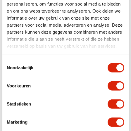
Product eigenschappen
Groot, Klein
personaliseren, om functies voor social media te bieden
en om ons websiteverkeer te analyseren. Ook delen we
informatie over uw gebruik van onze site met onze
Anderen bekeken ook
partners voor social media, adverteren en analyse. Deze
partners kunnen deze gegevens combineren met andere
informatie die u aan ze heeft verstrekt of die ze hebben
verzameld op basis van uw gebruik van hun services.
Toestemmingsselectie
Noodzakelijk
Voorkeuren
Boomstronklamp incl
Grote Houten Bulldog –
lichtbron
Stoer Houtsnijwerk
Statistieken
Nog 1 op voorraad
Nog 1 op voorraad
€
359,95
€
595,00
Marketing