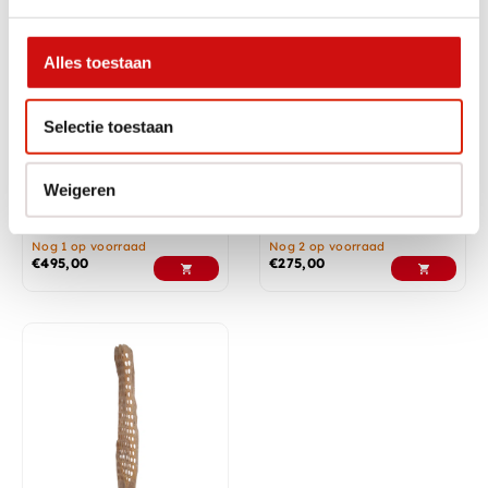
Alles toestaan
Selectie toestaan
Weigeren
Grote versteend houten
Teakhouten stronk
stronk – Kunstwerk
Nog 1 op voorraad
Nog 2 op voorraad
€
495,00
€
275,00