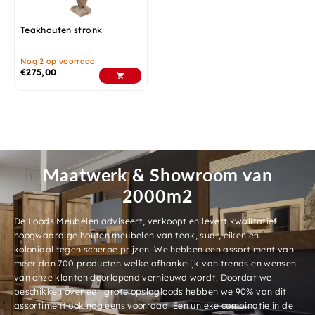
Teakhouten stronk
Nog 2 op voorraad
€
275,00
Maatwerk & Showroom van
2000m2
De Loods Meubelen adviseert, verkoopt en levert kwalitatief
hoogwaardige houten meubelen van teak, suar, eiken en
koloniaal tegen scherpe prijzen. We hebben een assortiment van
meer dan 700 producten welke afhankelijk van trends en wensen
van onze klanten doorlopend vernieuwd wordt. Doordat we
beschikken over een grote opslagloods hebben we 90% van dit
assortiment ook nog eens voorraad. Een unieke combinatie in de