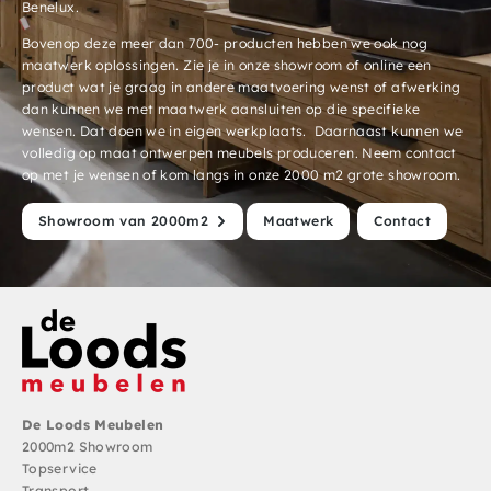
Benelux.
Bovenop deze meer dan 700- producten hebben we ook nog
maatwerk oplossingen. Zie je in onze showroom of online een
product wat je graag in andere maatvoering wenst of afwerking
dan kunnen we met maatwerk aansluiten op die specifieke
wensen. Dat doen we in eigen werkplaats. Daarnaast kunnen we
volledig op maat ontwerpen meubels produceren. Neem contact
op met je wensen of kom langs in onze 2000 m2 grote showroom.
Showroom van 2000m2
Maatwerk
Contact
De Loods Meubelen
2000m2 Showroom
Topservice
Transport