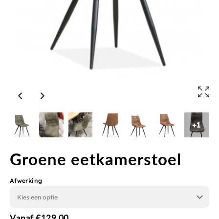
+1
Groene eetkamerstoel
Afwerking
Vanaf
€
129,00