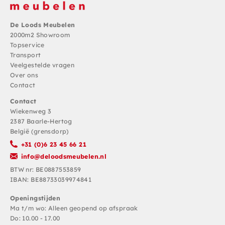
De Loods Meubelen
2000m2 Showroom
Topservice
Transport
Veelgestelde vragen
Over ons
Contact
Contact
Wiekenweg 3
2387 Baarle-Hertog
België (grensdorp)
+31 (0)6 23 45 66 21
info@deloodsmeubelen.nl
BTW nr: BE0887553859
IBAN: BE88733039974841
Openingstijden
Ma t/m wo: Alleen geopend op afspraak
Do: 10.00 - 17.00