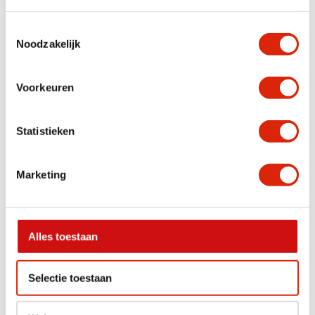
Voorbeeld
Toestemmingsselectie
Noodzakelijk
Anderen bekeken ook
Voorkeuren
Aanbieding!
Statistieken
Marketing
6x eetkamerstoel Bouton
Eetkamerstoel Peak
Alles toestaan
Nog 1 op voorraad
Op voorraad
€
1.314,00
Vanaf
€
129,00
€
270,00
Selectie toestaan