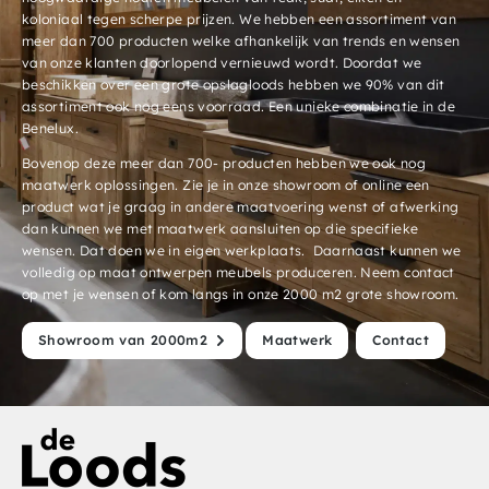
koloniaal tegen scherpe prijzen. We hebben een assortiment van
meer dan 700 producten welke afhankelijk van trends en wensen
van onze klanten doorlopend vernieuwd wordt. Doordat we
beschikken over een grote opslagloods hebben we 90% van dit
assortiment ook nog eens voorraad. Een unieke combinatie in de
Benelux.
Bovenop deze meer dan 700- producten hebben we ook nog
maatwerk oplossingen. Zie je in onze showroom of online een
product wat je graag in andere maatvoering wenst of afwerking
dan kunnen we met maatwerk aansluiten op die specifieke
wensen. Dat doen we in eigen werkplaats. Daarnaast kunnen we
volledig op maat ontwerpen meubels produceren. Neem contact
op met je wensen of kom langs in onze 2000 m2 grote showroom.
Showroom van 2000m2
Maatwerk
Contact