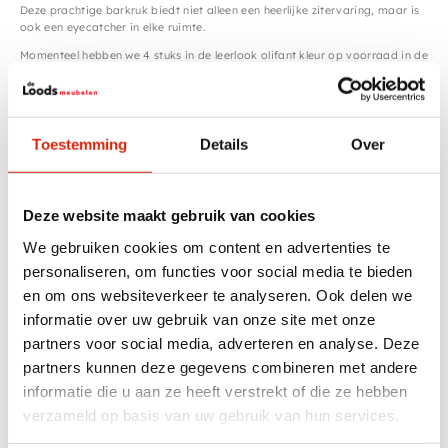
Deze prachtige barkruk biedt niet alleen een heerlijke zitervaring, maar is
ook een eyecatcher in elke ruimte.
Momenteel hebben we 4 stuks in de leerlook olifant kleur op voorraad in de
showroom, die direct beschikbaar zijn om mee te nemen of te bestellen
online. Dit is een beetje een grijs, beige leer look. Naast deze kleur zijn er
nog 5 andere kleuropties beschikbaar, zodat u de perfecte match kunt
vinden voor uw interieur.
Toestemming
Details
Over
Met afmetingen van 62 cm breed, 42 cm diep en een totale hoogte van 118
cm, inclusief een zithoogte van 85 cm en zitdiepte van 44 cm, bieden deze
barkrukken niet alleen comfortabele zitplaatsen, maar ook een stijlvolle
toevoeging aan uw bar of keuken.
Deze website maakt gebruik van cookies
Wacht niet langer en geef uw ruimte een upgrade met de Bar kruk Peter!
We gebruiken cookies om content en advertenties te
Kom langs in onze showroom om ze te bekijken en te bestellen.
personaliseren, om functies voor social media te bieden
en om ons websiteverkeer te analyseren. Ook delen we
Specificaties
informatie over uw gebruik van onze site met onze
partners voor social media, adverteren en analyse. Deze
Product eigenschappen
4x Barkruk Peter in kleur Elephant,
partners kunnen deze gegevens combineren met andere
Voorbeeld
informatie die u aan ze heeft verstrekt of die ze hebben
verzameld op basis van uw gebruik van hun services.