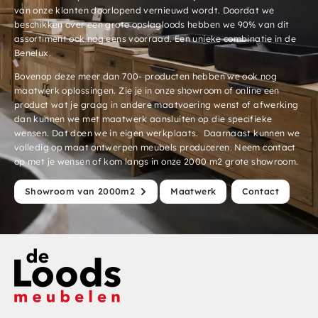
van onze klanten doorlopend vernieuwd wordt. Doordat we
beschikken over een grote opslagloods hebben we 90% van dit
assortiment ook nog eens voorraad. Een unieke combinatie in de
Benelux.
Bovenop deze meer dan 700- producten hebben we ook nog
maatwerk oplossingen. Zie je in onze showroom of online een
product wat je graag in andere maatvoering wenst of afwerking
dan kunnen we met maatwerk aansluiten op die specifieke
wensen. Dat doen we in eigen werkplaats. Daarnaast kunnen we
volledig op maat ontwerpen meubels produceren. Neem contact
op met je wensen of kom langs in onze 2000 m2 grote showroom.
Showroom van 2000m2
Maatwerk
Contact