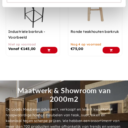
Industriele barkruk -
Ronde teakhouten barkruk
Voorbeeld
Niet op voorraad
Nog 4 op voorraad
Vanaf
€
145,00
€
75,00
Maatwerk & Showroom van
2000m2
De Loods Meubelen adviseert, verkoopt en levert kwalitatief
hoogwaardige houten meubelen van teak, suar, eiken en
koloniaal tegen scherpe prijzen. We hebben een assortiment van
meer dan 700 producten welke afhankelijk van trends en wensen