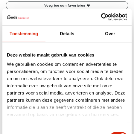
Voeg toe aan favorieten
WhatsApp voor een foto van het product
2000 m2
showroom
Toestemming
Details
Over
Op voorraad: direct ophalen of
levering
door vaste
transporteur in NL in 2 weken in BE in 3 weken
5 jaar
top service
Deze website maakt gebruik van cookies
Gemiddelde beoordeling 9.4 op Google
We gebruiken cookies om content en advertenties te
Zelf ophalen?
personaliseren, om functies voor social media te bieden
Ophalen tijdens openingstijden donderdag en vrijdag van 10
en om ons websiteverkeer te analyseren. Ook delen we
tot 17 uur.
informatie over uw gebruik van onze site met onze
Zaterdag en zondag van 10 tot 16 uur, zondags is er tot 15:30
partners voor social media, adverteren en analyse. Deze
uur iemand aanwezig om te tillen.
partners kunnen deze gegevens combineren met andere
Productinformatie
informatie die u aan ze heeft verstrekt of die ze hebben
verzameld op basis van uw gebruik van hun services.
Witte vaas
Afmetingen:
40 x 9 x 25 cm
Toestemmingsselectie