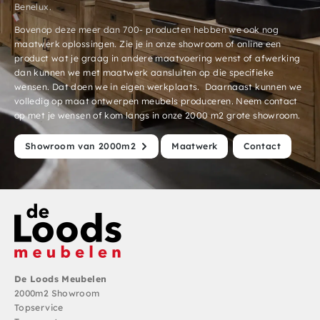
Benelux.
Bovenop deze meer dan 700- producten hebben we ook nog
maatwerk oplossingen. Zie je in onze showroom of online een
product wat je graag in andere maatvoering wenst of afwerking
dan kunnen we met maatwerk aansluiten op die specifieke
wensen. Dat doen we in eigen werkplaats. Daarnaast kunnen we
volledig op maat ontwerpen meubels produceren. Neem contact
op met je wensen of kom langs in onze 2000 m2 grote showroom.
Showroom van 2000m2
Maatwerk
Contact
De Loods Meubelen
2000m2 Showroom
Topservice