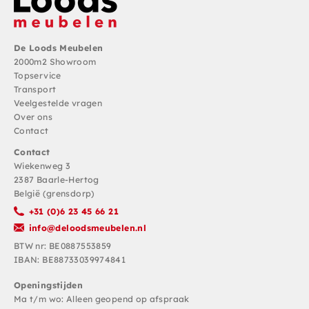
De Loods Meubelen
2000m2 Showroom
Topservice
Transport
Veelgestelde vragen
Over ons
Contact
Contact
Wiekenweg 3
2387 Baarle-Hertog
België (grensdorp)
+31 (0)6 23 45 66 21
info@deloodsmeubelen.nl
BTW nr: BE0887553859
IBAN: BE88733039974841
Openingstijden
Ma t/m wo: Alleen geopend op afspraak