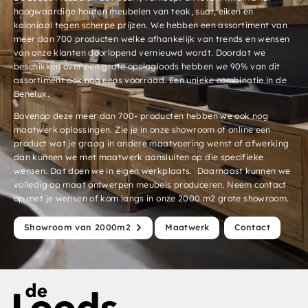
hoogwaardige houten meubelen van teak, suar, eiken en
koloniaal tegen scherpe prijzen. We hebben een assortiment van
meer dan 700 producten welke afhankelijk van trends en wensen
van onze klanten doorlopend vernieuwd wordt. Doordat we
beschikken over een grote opslagloods hebben we 90% van dit
assortiment ook nog eens voorraad. Een unieke combinatie in de
Benelux.
Bovenop deze meer dan 700- producten hebben we ook nog
maatwerk oplossingen. Zie je in onze showroom of online een
product wat je graag in andere maatvoering wenst of afwerking
dan kunnen we met maatwerk aansluiten op die specifieke
wensen. Dat doen we in eigen werkplaats. Daarnaast kunnen we
volledig op maat ontwerpen meubels produceren. Neem contact
op met je wensen of kom langs in onze 2000 m2 grote showroom.
Showroom van 2000m2
Maatwerk
Contact