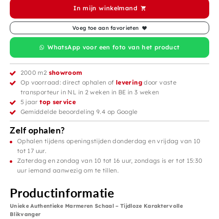
In mijn winkelmand
Voeg toe aan favorieten
WhatsApp voor een foto van het product
2000 m2
showroom
Op voorraad: direct ophalen of
levering
door vaste
transporteur in NL in 2 weken in BE in 3 weken
5 jaar
top service
Gemiddelde beoordeling 9.4 op Google
Zelf ophalen?
Ophalen tijdens openingstijden donderdag en vrijdag van 10
tot 17 uur.
Zaterdag en zondag van 10 tot 16 uur, zondags is er tot 15:30
uur iemand aanwezig om te tillen.
Productinformatie
Unieke Authentieke Marmeren Schaal – Tijdloze Karaktervolle
Blikvanger