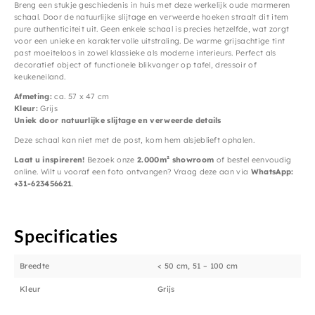
Breng een stukje geschiedenis in huis met deze werkelijk oude marmeren
schaal. Door de natuurlijke slijtage en verweerde hoeken straalt dit item
pure authenticiteit uit. Geen enkele schaal is precies hetzelfde, wat zorgt
voor een unieke en karaktervolle uitstraling. De warme grijsachtige tint
past moeiteloos in zowel klassieke als moderne interieurs. Perfect als
decoratief object of functionele blikvanger op tafel, dressoir of
keukeneiland.
Afmeting:
ca. 57 x 47 cm
Kleur:
Grijs
Uniek door natuurlijke slijtage en verweerde details
Deze schaal kan niet met de post, kom hem alsjeblieft ophalen.
Laat u inspireren!
Bezoek onze
2.000m² showroom
of bestel eenvoudig
online. Wilt u vooraf een foto ontvangen? Vraag deze aan via
WhatsApp:
+31-623456621
.
Specificaties
Breedte
< 50 cm, 51 – 100 cm
Kleur
Grijs