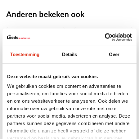
Anderen bekeken ook
Toestemming
Details
Over
Deze website maakt gebruik van cookies
We gebruiken cookies om content en advertenties te
Hapjesschaal van teakhout
Houten decoratie schaal
35cm
met handvat
personaliseren, om functies voor social media te bieden
en om ons websiteverkeer te analyseren. Ook delen we
Nog 1 op voorraad
Nog 1 op voorraad
€
20,00
€
24,95
informatie over uw gebruik van onze site met onze
partners voor social media, adverteren en analyse. Deze
partners kunnen deze gegevens combineren met andere
informatie die u aan ze heeft verstrekt of die ze hebben
verzameld op basis van uw gebruik van hun services.