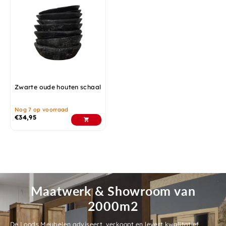
Zwarte oude houten schaal
Nog 7 op voorraad
€
34,95
Maatwerk & Showroom van
2000m2
De Loods Meubelen adviseert, verkoopt en levert kwalitatief