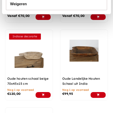
Mooie decoratie schalen
Mooie decoratie schalen -
Weigeren
Teakhouten schaal klein
Op voorraad
Nog 4 op voorraad
Vanaf
€
70,00
Vanaf
€
70,00
Indiase decoratie
Oude houten schaal beige
Oude Landelijke Houten
70x45x15 cm
Schaal uit India
Nog 1 op voorraad
Nog 1 op voorraad
€
120,00
€
99,95