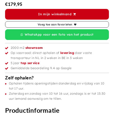
€
179,95
In mijn winkelmand
Voeg toe aan favorieten
WhatsApp voor een foto van het product
2000 m2
showroom
Op voorraad: direct ophalen of
levering
door vaste
transporteur in NL in 2 weken in BE in 3 weken
5 jaar
top service
Gemiddelde beoordeling 9.4 op Google
Zelf ophalen?
Ophalen tijdens openingstijden donderdag en vrijdag van 10
tot 17 uur.
Zaterdag en zondag van 10 tot 16 uur, zondags is er tot 15:30
uur iemand aanwezig om te tillen.
Productinformatie