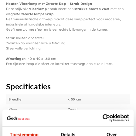
Houten Vloerlamp met Zwarte Kap – Strak Design
Deze stijlvolle
vloerlamp
combineert een
strakke houten voet
met een
elegante
zwarte lampenkap
.
Het minimalistische ontwerp maakt deze lamp perfect voor moderne,
industriële of landelijke interieurs.
Geeft een warme sfeer en is een echte blikvanger in de kamer.
Strak houten onderstel
Zwarte kap voor een luxe uitstraling
Sfeervolle verlichting
Afmetingen:
40 x 40 x 160 cm
Een tijdloze lamp die sfeer en karakter toevoegt aan elke ruimte.
Specificaties
Breedte
< 50 cm
Kleur
Zwart
Anderen bekeken ook
Toestemming
Details
Over