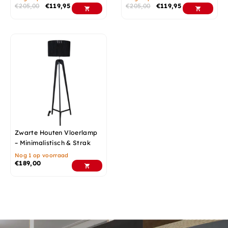
€
205,00
€
119,95
€
205,00
€
119,95
Zwarte Houten Vloerlamp
– Minimalistisch & Strak
Nog 1 op voorraad
€
189,00