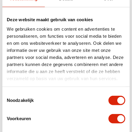
sale
Deze website maakt gebruik van cookies
We gebruiken cookies om content en advertenties te
personaliseren, om functies voor social media te bieden
en om ons websiteverkeer te analyseren. Ook delen we
informatie over uw gebruik van onze site met onze
partners voor social media, adverteren en analyse. Deze
partners kunnen deze gegevens combineren met andere
Gebogen vloerlamp
Hanglamp mesh round
informatie die u aan ze heeft verstrekt of die ze hebben
verzameld op basis van uw gebruik van hun services.
Nog 1 op voorraad
Nog 2 op voorraad
€
395,00
€
295,00
€
175,00
Toestemmingsselectie
Noodzakelijk
Voorkeuren