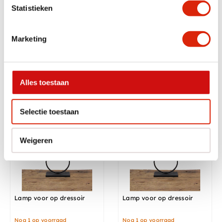
Statistieken
Marketing
Hanglamp mesh round
Javatree
papegaaienboom
Nog 2 op voorraad
Nog 1 op voorraad
€
175,00
€
675,00
€
375,00
Alles toestaan
Selectie toestaan
sale
Weigeren
Lamp voor op dressoir
Lamp voor op dressoir
Nog 1 op voorraad
Nog 1 op voorraad