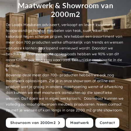
Maatwerk & Showroom van
2000m2
De Loods Meubelen adviseert, verkoopt en levert kwalitatief
hoogwaardige houten meubelen van teak, suar, eiken en
koloniaal tegen scherpe prijzen. We hebben een assortiment van
meer dan 700 producten welke afhankelijk van trends en wensen
van onze klanten doorlopend vernieuwd wordt. Doordat we
beschikken over een grote opslagloods hebben we 90% van dit
assortiment ook nog eens voorraad. Een unieke combinatie in de
Benelux.
Bovenop deze meer dan 700- producten hebben we ook nog
maatwerk oplossingen. Zie je in onze showroom of online een
product wat je graag in andere maatvoering wenst of afwerking
dan kunnen we met maatwerk aansluiten op die specifieke
wensen. Dat doen we in eigen werkplaats. Daarnaast kunnen we
volledig op maat ontwerpen meubels produceren. Neem contact
op met je wensen of kom langs in onze 2000 m2 grote showroom.
Showroom van 2000m2
Maatwerk
Contact