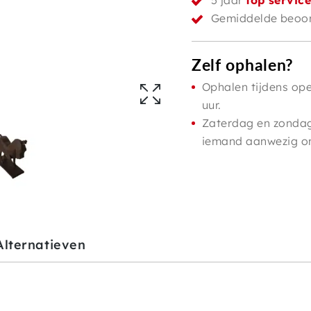
5 jaar
top servic
Gemiddelde beoor
Zelf ophalen?
Ophalen tijdens ope
uur.
Zaterdag en zondag 
iemand aanwezig om 
Alternatieven