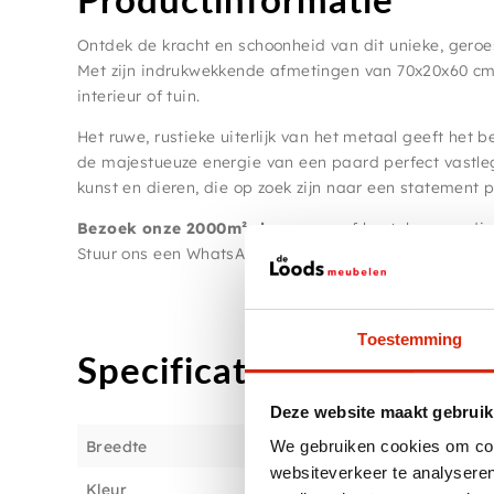
Ontdek de kracht en schoonheid van dit unieke, geroe
Met zijn indrukwekkende afmetingen van 70x20x60 cm i
interieur of tuin.
Het ruwe, rustieke uiterlijk van het metaal geeft het be
de majestueuze energie van een paard perfect vastleg
kunst en dieren, die op zoek zijn naar een statement pie
Bezoek onze 2000m² showroom
of bestel eenvoudig 
Stuur ons een WhatsApp-bericht op
0031-623456621
.
Toestemming
Specificaties
Deze website maakt gebruik
Breedte
We gebruiken cookies om cont
websiteverkeer te analyseren
Kleur