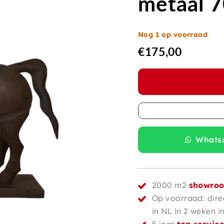
metaal 
Nog 1 op voorraad
€
175,00
WhatsA
2000 m2
showro
Op voorraad: dire
in NL in 2 weken i