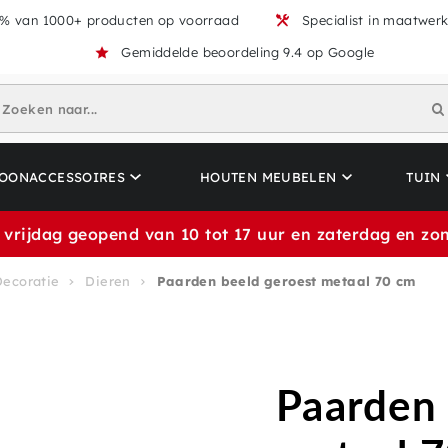
% van 1000+ producten op voorraad
Specialist in maatwer
Gemiddelde beoordeling 9.4 op Google
Zoeken naar...
OONACCESSOIRES
HOUTEN MEUBELEN
TUIN
 vrijdag geopend van 10 tot 17 uur en zaterdag en zon
Decoratie
Dieren
Paarden beeld geroest metaal 70 cm
Paarden 