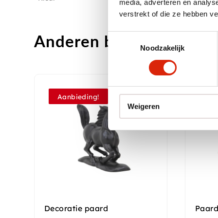
media, adverteren en analys
verstrekt of die ze hebben v
Anderen bekeken ook
Toestemmingsselectie
Noodzakelijk
Aanbieding!
Weigeren
Decoratie paard
Paard