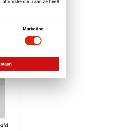
nformatie die u aan ze heeft
Marketing
estaan
oofd