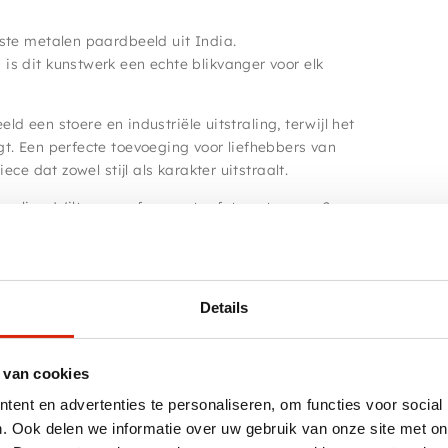
ste metalen paardbeeld uit India.
s dit kunstwerk een echte blikvanger voor elk
eld een stoere en industriële uitstraling, terwijl het
t. Een perfecte toevoeging voor liefhebbers van
ce dat zowel stijl als karakter uitstraalt.
online. Wilt u vooraf een extra foto ontvangen?
Details
 van cookies
51 – 100 cm
ent en advertenties te personaliseren, om functies voor social
. Ook delen we informatie over uw gebruik van onze site met on
Bruin