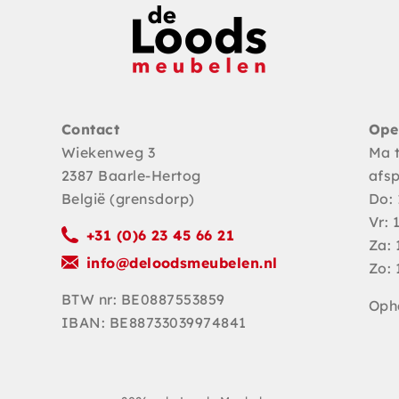
Contact
Ope
Wiekenweg 3
Ma 
2387 Baarle-Hertog
afs
België (grensdorp)
Do: 
Vr: 
+31 (0)6 23 45 66 21
Za: 
info@deloodsmeubelen.nl
Zo: 
BTW nr: BE0887553859
Opha
IBAN: BE88733039974841