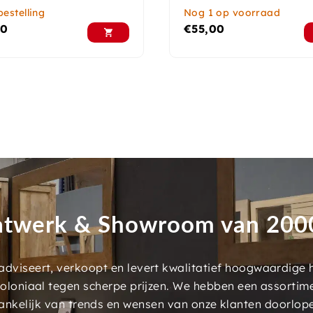
estelling
Nog 1 op voorraad
00
€
55,00
twerk & Showroom van 20
dviseert, verkoopt en levert kwalitatief hoogwaardige
 koloniaal tegen scherpe prijzen. We hebben een assorti
ankelijk van trends en wensen van onze klanten doorlop