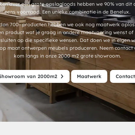
ken over een grote opslagloods hebben we 90% van dit 
eens voorraad. Een unieke combinatie in de Benelux.
an 700- producten hebben we ook nog maatwerk oplossi
en product wat je graag in andere maatvoering wenst of
luiten op die specifieke wensen. Dat doen we in eigen 
 op maat ontwerpen meubels produceren. Neem contact 
kom langs in onze 2000 m2 grote showroom.
Showroom van 2000m2
Maatwerk
Contac