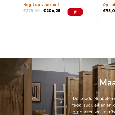
Nog 1 op voorraad
Op nab
€
275,00
€
206,25
€
95,
Maa
De Loods Meubelen a
teak, suar, eiken en
producten welke afh