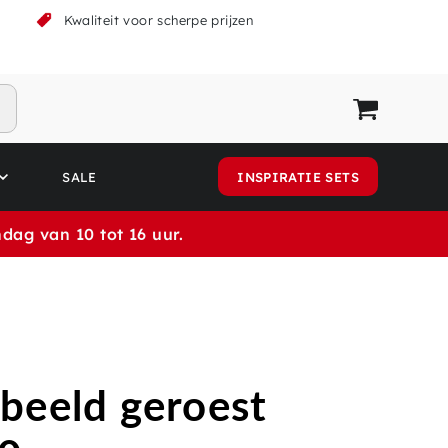
k
Kwaliteit voor scherpe prijzen
SALE
INSPIRATIE SETS
dag van 10 tot 16 uur.
beeld geroest