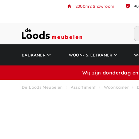
2000m2 Showroom
90
BADKAMER
WOON- & EETKAMER
W
Wij zijn donderdag en
De Loods Meubelen
Assortiment
Woonkamer