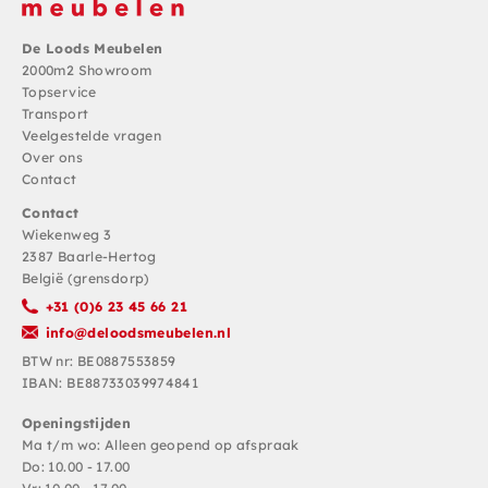
De Loods Meubelen
2000m2 Showroom
Topservice
Transport
Veelgestelde vragen
Over ons
Contact
Contact
Wiekenweg 3
2387 Baarle-Hertog
België (grensdorp)
+31 (0)6 23 45 66 21
info@deloodsmeubelen.nl
BTW nr: BE0887553859
IBAN: BE88733039974841
Openingstijden
Ma t/m wo: Alleen geopend op afspraak
Do: 10.00 - 17.00