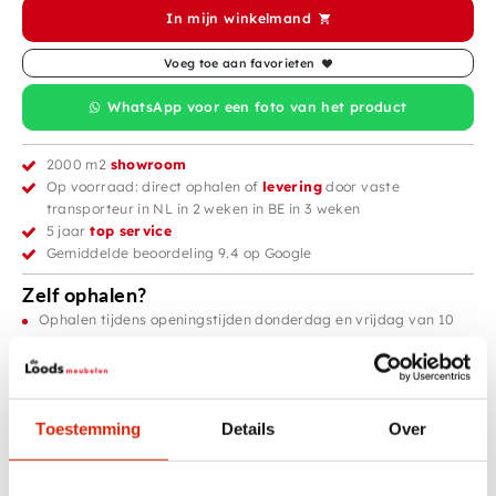
In mijn winkelmand
Voeg toe aan favorieten
WhatsApp voor een foto van het product
2000 m2
showroom
Op voorraad: direct ophalen of
levering
door vaste
transporteur in NL in 2 weken in BE in 3 weken
5 jaar
top service
Gemiddelde beoordeling 9.4 op Google
Zelf ophalen?
Ophalen tijdens openingstijden donderdag en vrijdag van 10
tot 17 uur.
Zaterdag en zondag van 10 tot 16 uur, zondags is er tot 15:30
uur iemand aanwezig om te tillen.
Toestemming
Details
Over
Productinformatie
Grote Houten Bulldog – Stoer Houtsnijwerk
Een indrukwekkend houtsnijwerk van een
grote bulldog
, volledig uit hout