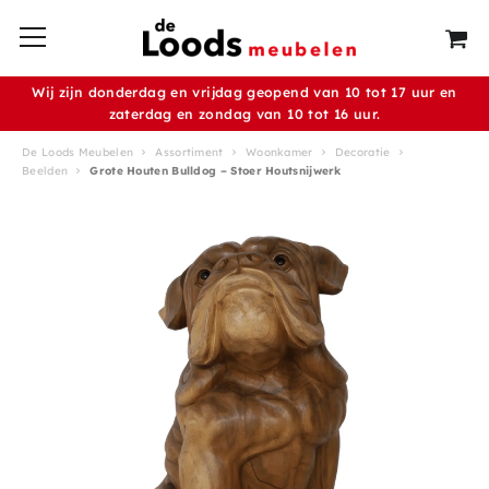
Wij zijn donderdag en vrijdag geopend van 10 tot 17 uur en
zaterdag en zondag van 10 tot 16 uur.
De Loods Meubelen
Assortiment
Woonkamer
Decoratie
Beelden
Grote Houten Bulldog – Stoer Houtsnijwerk