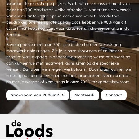
koloniaal tegen scherpe prijzen. We hebben een assortiment van
meer dan 700 producten welke afhankelijk van trends en wensen
van onze klanten doorlopend vernieuwd wordt. Doordat we
beschikken over een grote opslagloods hebben we 90% van dit
assortiment ook nog eens voorraad. Een unieke combinatie in de
Benelux.
Bovenop deze meer dan 700- producten hebben we ook nog
maatwerk oplossingen. Zie je in onze showroom of online een
product wat je graag in andere maatvoering wenst of afwerking
dan kunnen we met maatwerk aansluiten op die specifieke
wensen. Dat doen we in eigen werkplaats. Daarnaast kunnen we
volledig op maat ontwerpen meubels produceren. Neem contact
op met je wensen of kom langs in onze 2000 m2 grote showroom.
Showroom van 2000m2
Maatwerk
Contact