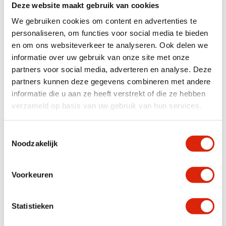
gesneden.
Deze website maakt gebruik van cookies
Deze robuuste hond is een echte
eyecatcher
en brengt karakter in huis of
We gebruiken cookies om content en advertenties te
bij de voordeur.
personaliseren, om functies voor social media te bieden
– Uniek handgemaakt stuk
– Stoer en decoratief
en om ons websiteverkeer te analyseren. Ook delen we
– Mooi in de hal, woonkamer of buiten bij de entree
informatie over uw gebruik van onze site met onze
Afmetingen:
50x50x82 cm
partners voor social media, adverteren en analyse. Deze
Een krachtig beeld dat direct de aandacht trekt!
partners kunnen deze gegevens combineren met andere
informatie die u aan ze heeft verstrekt of die ze hebben
verzameld op basis van uw gebruik van hun services.
Specificaties
Toestemmingsselectie
Houtsoort
Suar
Noodzakelijk
Breedte
< 50 cm, 51 – 100 cm
Voorkeuren
Anderen bekeken ook
Statistieken