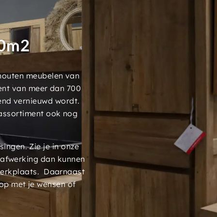
00m2
 houten meubelen van
ment van meer dan 700
end vernieuwd wordt.
assortiment ook nog
ngen. Zie je in onze
 afwerking dan kunnen
werkplaats. Daarnaast
op met je wensen of