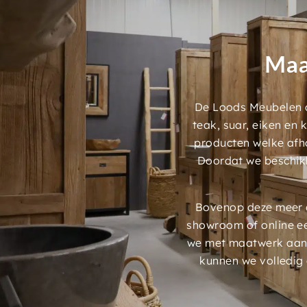
Maa
De Loods Meubelen a
teak, suar, eiken en
producten welke afh
Doordat we beschik
Bovenop deze meer d
showroom of online e
we met maatwerk aans
kunnen we volledig