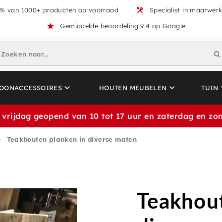
% van 1000+ producten op voorraad
Specialist in maatwer
Gemiddelde beoordeling 9.4 op Google
Zoeken naar...
OONACCESSOIRES
HOUTEN MEUBELEN
TUIN
 vrijdag geopend van 10 tot 17 uur en zaterdag en zon
Teakhouten planken in diverse maten
Teakhout