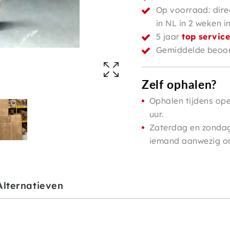
Op voorraad: dire
in NL in 2 weken i
5 jaar
top servic
Gemiddelde beoor
Zelf ophalen?
Ophalen tijdens ope
uur.
Zaterdag en zondag 
iemand aanwezig om 
Alternatieven