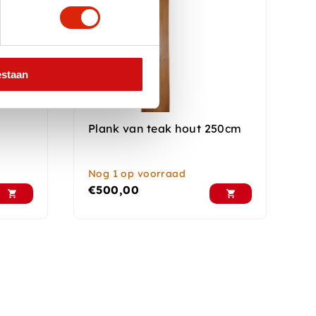
estaan
Plank van teak hout 250cm
Nog 1 op voorraad
€
500,00