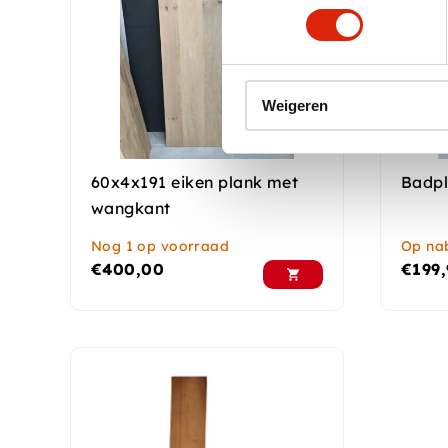
Weigeren
60x4x191 eiken plank met
Badpl
wangkant
Nog 1 op voorraad
Op nab
€
400,00
€
199,