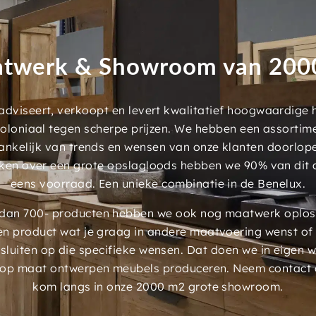
twerk & Showroom van 20
dviseert, verkoopt en levert kwalitatief hoogwaardige
 koloniaal tegen scherpe prijzen. We hebben een assorti
ankelijk van trends en wensen van onze klanten doorlop
ken over een grote opslagloods hebben we 90% van dit 
eens voorraad. Een unieke combinatie in de Benelux.
an 700- producten hebben we ook nog maatwerk oplossi
en product wat je graag in andere maatvoering wenst of
luiten op die specifieke wensen. Dat doen we in eigen 
 op maat ontwerpen meubels produceren. Neem contact 
kom langs in onze 2000 m2 grote showroom.