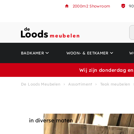
2000m2 Showroom
90
BADKAMER
WOON- & EETKAMER
W
Wij zijn donderdag en
De Loods Meubelen
Assortiment
Teak meubelen
in diverse maten