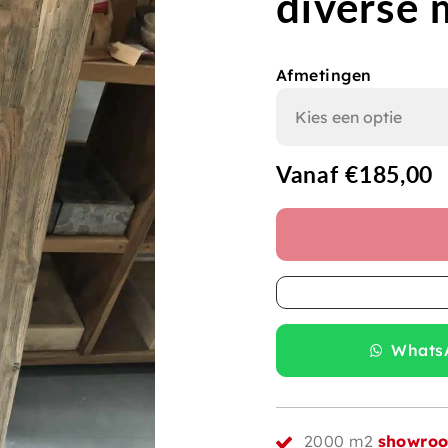
diverse 
Afmetingen
Vanaf
€
185,00
WhatsA
2000 m2
showro