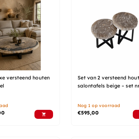
uxe versteend houten
Set van 2 versteend hou
el
salontafels beige – set nr
raad
Nog 1 op voorraad
00
€
595,00