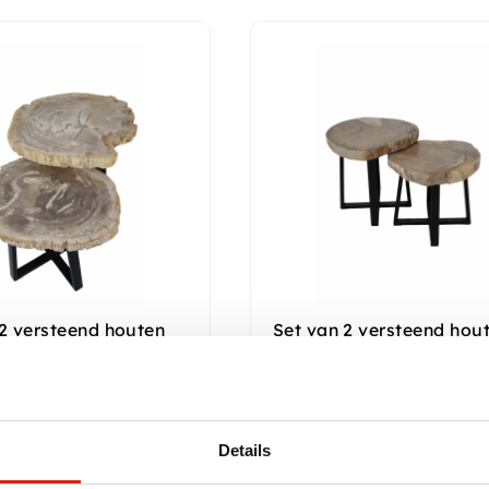
 2 versteend houten
Set van 2 versteend hou
els beige – set nr 7
salontafels beige - set nr
 voorraad
Nog 1 op voorraad
Details
0
€
850,00