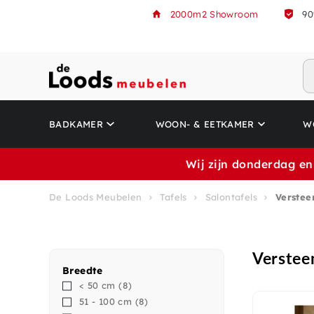
2000m2 Showroom
90
BADKAMER
WOON- & EETKAMER
W
Wij zijn donderdag en
De Loods Meubelen
Tafels
Salontafels
Verstee
Verstee
Breedte
< 50 cm
(8)
51 - 100 cm
(8)