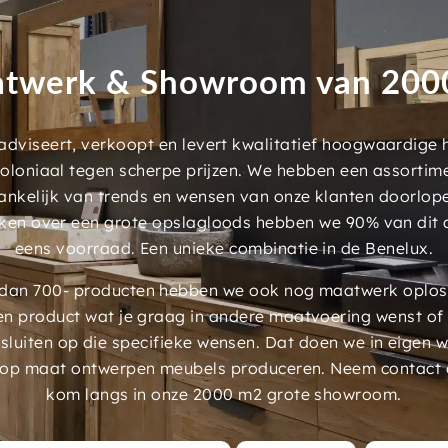
twerk & Showroom van 20
dviseert, verkoopt en levert kwalitatief hoogwaardige
 koloniaal tegen scherpe prijzen. We hebben een assorti
ankelijk van trends en wensen van onze klanten doorlop
ken over een grote opslagloods hebben we 90% van dit 
eens voorraad. Een unieke combinatie in de Benelux.
an 700- producten hebben we ook nog maatwerk oplossi
en product wat je graag in andere maatvoering wenst of
luiten op die specifieke wensen. Dat doen we in eigen 
 op maat ontwerpen meubels produceren. Neem contact 
kom langs in onze 2000 m2 grote showroom.