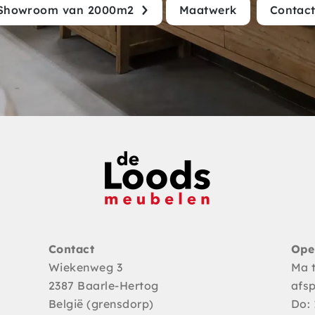
Showroom van 2000m2
Maatwerk
Contac
Contact
Ope
Wiekenweg 3
Ma 
2387 Baarle-Hertog
afs
België (grensdorp)
Do: 