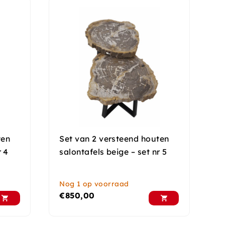
ten
Set van 2 versteend houten
r 4
salontafels beige – set nr 5
Nog 1 op voorraad
€
850,00