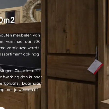
00m2
 houten meubelen van
ment van meer dan 700
end vernieuwd wordt.
assortiment ook nog
ngen. Zie je in onze
 afwerking dan kunnen
werkplaats. Daarnaast
op met je wensen of