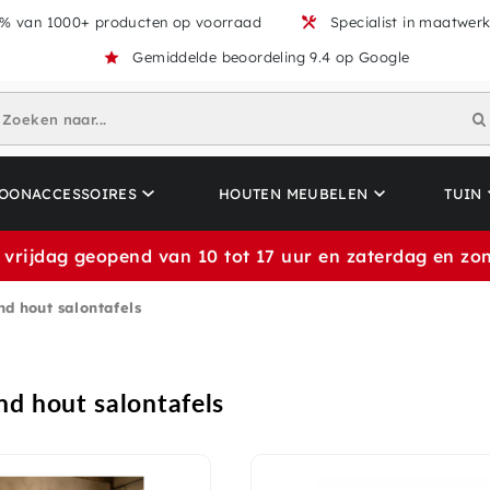
% van 1000+ producten op voorraad
Specialist in maatwer
Gemiddelde beoordeling 9.4 op Google
Zoeken naar...
OONACCESSOIRES
HOUTEN MEUBELEN
TUIN
 vrijdag geopend van 10 tot 17 uur en zaterdag en zon
nd hout salontafels
nd hout salontafels