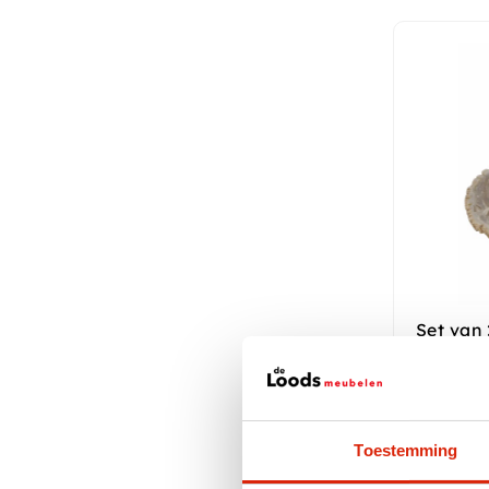
Set van
salontaf
Nog 1 op
Toestemming
€
850,0