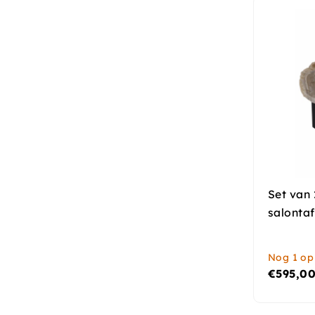
Set van
salontaf
Nog 1 op
€
595,0