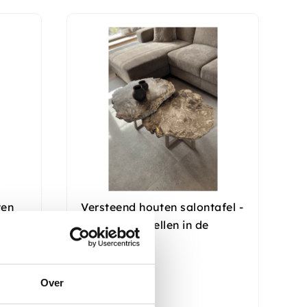
ten
Versteend houten salontafel -
 6
zelf samen stellen in de
winkel
Op voorraad
Over