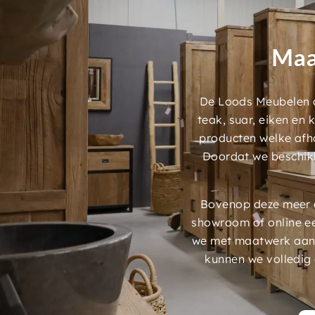
Maa
De Loods Meubelen a
teak, suar, eiken en
producten welke afh
Doordat we beschik
Bovenop deze meer d
showroom of online e
we met maatwerk aans
kunnen we volledig