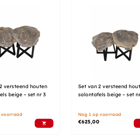
 2 versteend houten
Set van 2 versteend hou
els beige – set nr 3
salontafels beige – set n
 voorraad
Nog 1 op voorraad
0
€
625,00