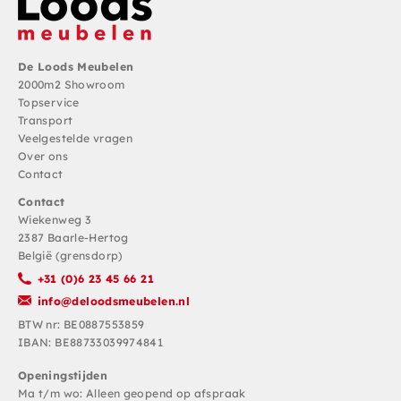
De Loods Meubelen
2000m2 Showroom
Topservice
Transport
Veelgestelde vragen
Over ons
Contact
Contact
Wiekenweg 3
2387 Baarle-Hertog
België (grensdorp)
+31 (0)6 23 45 66 21
info@deloodsmeubelen.nl
BTW nr: BE0887553859
IBAN: BE88733039974841
Openingstijden
Ma t/m wo: Alleen geopend op afspraak