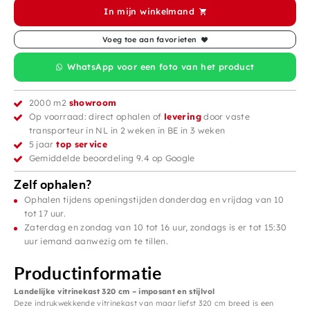
In mijn winkelmand
Voeg toe aan favorieten
WhatsApp voor een foto van het product
2000 m2
showroom
Op voorraad: direct ophalen of
levering
door vaste
transporteur in NL in 2 weken in BE in 3 weken
5 jaar
top service
Gemiddelde beoordeling 9.4 op Google
Zelf ophalen?
Ophalen tijdens openingstijden donderdag en vrijdag van 10
tot 17 uur.
Zaterdag en zondag van 10 tot 16 uur, zondags is er tot 15:30
uur iemand aanwezig om te tillen.
Productinformatie
Landelijke vitrinekast 320 cm – imposant en stijlvol
Deze indrukwekkende vitrinekast van maar liefst 320 cm breed is een