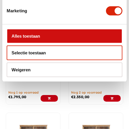
Marketing
Alles toestaan
Selectie toestaan
Landelijke vitrinekast 150
Teak vitrinekast 220
Weigeren
cm
landelijke stijl
Nog 1 op voorraad
Nog 2 op voorraad
€
1.795,00
€
2.350,00