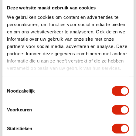
Breedte
251 – 300 cm, > 300 cm
Deze website maakt gebruik van cookies
We gebruiken cookies om content en advertenties te
personaliseren, om functies voor social media te bieden
Anderen bekeken ook
en om ons websiteverkeer te analyseren. Ook delen we
informatie over uw gebruik van onze site met onze
partners voor social media, adverteren en analyse. Deze
partners kunnen deze gegevens combineren met andere
informatie die u aan ze heeft verstrekt of die ze hebben
verzameld op basis van uw gebruik van hun services.
Toestemmingsselectie
Noodzakelijk
Landelijke rustieke
Landelijke teak houten
grutterskast vitrinekast
boerderij stijl vitrinekast
Voorkeuren
160 cm
met metalen deuren 240
cm
Nog 1 op voorraad
Nog 1 op voorraad
Statistieken
€
1.495,00
€
2.695,00