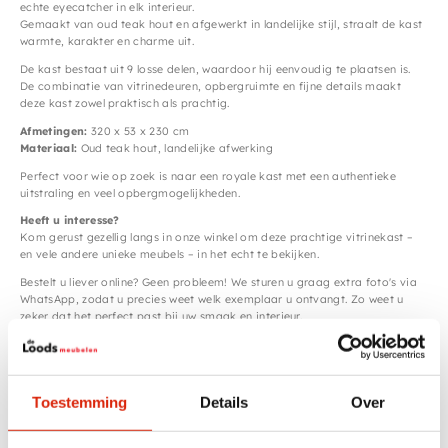
echte eyecatcher in elk interieur.
Gemaakt van oud teak hout en afgewerkt in landelijke stijl, straalt de kast
warmte, karakter en charme uit.
De kast bestaat uit 9 losse delen, waardoor hij eenvoudig te plaatsen is.
De combinatie van vitrinedeuren, opbergruimte en fijne details maakt
deze kast zowel praktisch als prachtig.
Afmetingen:
320 x 53 x 230 cm
Materiaal:
Oud teak hout, landelijke afwerking
Perfect voor wie op zoek is naar een royale kast met een authentieke
uitstraling en veel opbergmogelijkheden.
Heeft u interesse?
Kom gerust gezellig langs in onze winkel om deze prachtige vitrinekast –
en vele andere unieke meubels – in het echt te bekijken.
Bestelt u liever online? Geen probleem! We sturen u graag extra foto's via
WhatsApp, zodat u precies weet welk exemplaar u ontvangt. Zo weet u
zeker dat het perfect past bij uw smaak en interieur.
Specificaties
Toestemming
Details
Over
Houtsoort
Teak