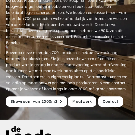
De Loods Meubelen adviseert, verkoopt en levert kwalitatief
hoogwaardige houten meubelen van teak, suar, eiken en
koloniaal tegen scherpe prijzen. We hebben een assortiment van
meer dan 700 producten welke afhankelijk van trends en wensen
van onze klanten doorlopend vernieuwd wordt. Doordat we
beschikken over een grote opslagloods hebben we 90% van dit
assortiment ook nog eens voorraad. Een unieke combinatie in de
Benelux.
Bovenop deze meer dan 700- producten hebben we ook nog
maatwerk oplossingen. Zie je in onze showroom of online een
product wat je graag in andere maatvoering wenst of afwerking
dan kunnen we met maatwerk aansluiten op die specifieke
wensen. Dat doen we in eigen werkplaats. Daarnaast kunnen we
volledig op maat ontwerpen meubels produceren. Neem contact
op met je wensen of kom langs in onze 2000 m2 grote showroom.
Showroom van 2000m2
Maatwerk
Contact