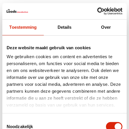
Anderen bekeken ook
Toestemming
Details
Over
Deze website maakt gebruik van cookies
We gebruiken cookies om content en advertenties te
personaliseren, om functies voor social media te bieden
en om ons websiteverkeer te analyseren. Ook delen we
Kleine landelijke massief
Landelijke vitrinekast 150
informatie over uw gebruik van onze site met onze
teak vitrinekast 120 cm
cm
partners voor social media, adverteren en analyse. Deze
partners kunnen deze gegevens combineren met andere
informatie die u aan ze heeft verstrekt of die ze hebben
Nog 2 op voorraad
Nog 1 op voorraad
verzameld op basis van uw gebruik van hun services.
€
1.295,00
€
1.795,00
Toestemmingsselectie
Noodzakelijk