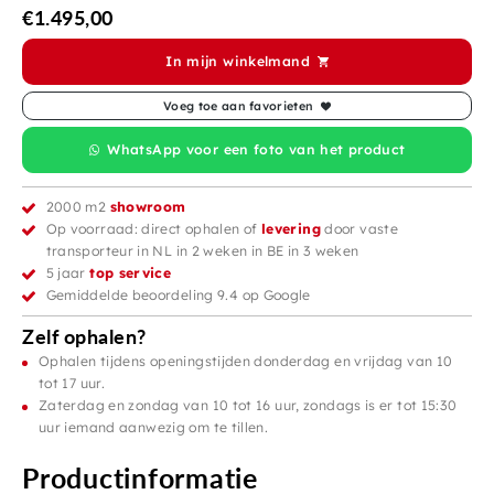
€
1.495,00
In mijn winkelmand
Voeg toe aan favorieten
WhatsApp voor een foto van het product
2000 m2
showroom
Op voorraad: direct ophalen of
levering
door vaste
transporteur in NL in 2 weken in BE in 3 weken
5 jaar
top service
Gemiddelde beoordeling 9.4 op Google
Zelf ophalen?
Ophalen tijdens openingstijden donderdag en vrijdag van 10
tot 17 uur.
Zaterdag en zondag van 10 tot 16 uur, zondags is er tot 15:30
uur iemand aanwezig om te tillen.
Productinformatie