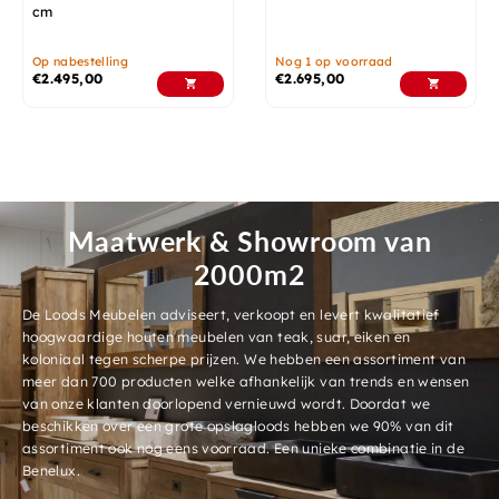
cm
Op nabestelling
Nog 1 op voorraad
€
2.495,00
€
2.695,00
Maatwerk & Showroom van
2000m2
De Loods Meubelen adviseert, verkoopt en levert kwalitatief
hoogwaardige houten meubelen van teak, suar, eiken en
koloniaal tegen scherpe prijzen. We hebben een assortiment van
meer dan 700 producten welke afhankelijk van trends en wensen
van onze klanten doorlopend vernieuwd wordt. Doordat we
beschikken over een grote opslagloods hebben we 90% van dit
assortiment ook nog eens voorraad. Een unieke combinatie in de
Benelux.