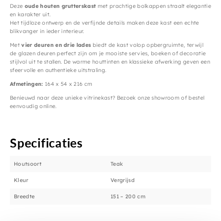
Deze
oude houten grutterskast
met prachtige bolkappen straalt elegantie
en karakter uit.
Het tijdloze ontwerp en de verfijnde details maken deze kast een echte
blikvanger in ieder interieur.
Met
vier deuren en drie lades
biedt de kast volop opbergruimte, terwijl
de glazen deuren perfect zijn om je mooiste servies, boeken of decoratie
stijlvol uit te stallen. De warme houttinten en klassieke afwerking geven een
sfeervolle en authentieke uitstraling.
Afmetingen:
164 x 54 x 216 cm
Benieuwd naar deze unieke vitrinekast? Bezoek onze showroom of bestel
eenvoudig online.
Specificaties
Houtsoort
Teak
Kleur
Vergrijsd
Breedte
151 – 200 cm