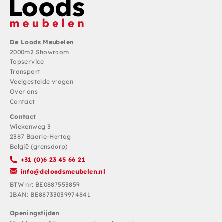
De Loods Meubelen
2000m2 Showroom
Topservice
Transport
Veelgestelde vragen
Over ons
Contact
Contact
Wiekenweg 3
2387 Baarle-Hertog
België (grensdorp)
+31 (0)6 23 45 66 21
info@deloodsmeubelen.nl
BTW nr: BE0887553859
IBAN: BE88733039974841
Openingstijden