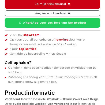
In mijn winkelmand
Voeg toe aan favorieten
WhatsApp voor een foto van het product
2000 m2
showroom
Op voorraad: direct ophalen of
levering
door vaste
transporteur in NL in 2 weken in BE in 3 weken
5 jaar
top service
Gemiddelde beoordeling 9.4 op Google
Zelf ophalen?
Ophalen tijdens openingstijden donderdag en vrijdag van 10
tot 17 uur.
Zaterdag en zondag van 10 tot 16 uur, zondags is er tot 15:30
uur iemand aanwezig om te tillen.
Productinformatie
Versteend Houten Fossiele Wasbak – Ovaal Zwart met Beige
Deze
ovale fossiele wasbak van versteend hout
is een uniek