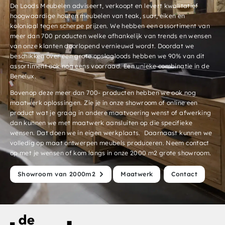
De Loods Meubelen adviseert, verkoopt en levert kwalitatief
hoogwaardige houten meubelen van teak, suar, eiken en
koloniaal tegen scherpe prijzen. We hebben een assortiment van
meer dan 700 producten welke afhankelijk van trends en wensen
van onze klanten doorlopend vernieuwd wordt. Doordat we
beschikken over een grote opslagloods hebben we 90% van dit
assortiment ook nog eens voorraad. Een unieke combinatie in de
Benelux.
Bovenop deze meer dan 700- producten hebben we ook nog
maatwerk oplossingen. Zie je in onze showroom of online een
product wat je graag in andere maatvoering wenst of afwerking
dan kunnen we met maatwerk aansluiten op die specifieke
wensen. Dat doen we in eigen werkplaats. Daarnaast kunnen we
volledig op maat ontwerpen meubels produceren. Neem contact
op met je wensen of kom langs in onze 2000 m2 grote showroom.
Showroom van 2000m2
Maatwerk
Contact