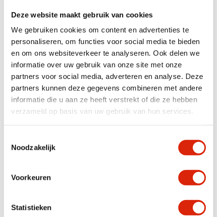
Deze website maakt gebruik van cookies
Specificaties
We gebruiken cookies om content en advertenties te
Houtsoort
Versteend hout
personaliseren, om functies voor social media te bieden
en om ons websiteverkeer te analyseren. Ook delen we
Breedte
51 – 100 cm
informatie over uw gebruik van onze site met onze
Kleur
Zwart, Beige, Fossiel
partners voor social media, adverteren en analyse. Deze
partners kunnen deze gegevens combineren met andere
informatie die u aan ze heeft verstrekt of die ze hebben
Anderen bekeken ook
verzameld op basis van uw gebruik van hun services.
Toestemmingsselectie
Noodzakelijk
Voorkeuren
Statistieken