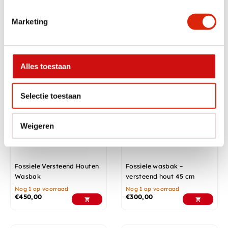
Versteend Houten Fossiele
Fossiele Versteend Houten
Wasbak – Ovaal
Wasbak
Marketing
Nog 1 op voorraad
Nog 1 op voorraad
€
375,00
€
450,00
Alles toestaan
Selectie toestaan
Weigeren
Fossiele Versteend Houten
Fossiele wasbak –
Wasbak
versteend hout 45 cm
Nog 1 op voorraad
Nog 1 op voorraad
€
450,00
€
300,00