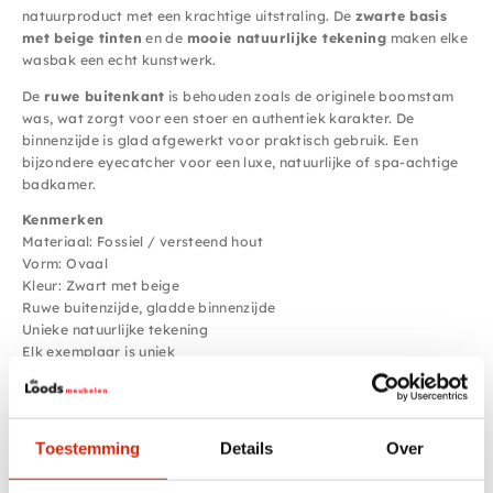
natuurproduct met een krachtige uitstraling. De
zwarte basis
met beige tinten
en de
mooie natuurlijke tekening
maken elke
wasbak een echt kunstwerk.
De
ruwe buitenkant
is behouden zoals de originele boomstam
was, wat zorgt voor een stoer en authentiek karakter. De
binnenzijde is glad afgewerkt voor praktisch gebruik. Een
bijzondere eyecatcher voor een luxe, natuurlijke of spa-achtige
badkamer.
Kenmerken
Materiaal: Fossiel / versteend hout
Vorm: Ovaal
Kleur: Zwart met beige
Ruwe buitenzijde, gladde binnenzijde
Unieke natuurlijke tekening
Elk exemplaar is uniek
Afmetingen: 65x31x15
cm
Een exclusieve wasbak waarin natuur, karakter en luxe
Toestemming
Details
Over
samenkomen.