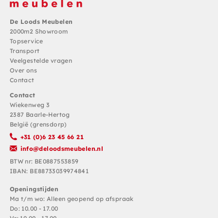
De Loods Meubelen
2000m2 Showroom
Topservice
Transport
Veelgestelde vragen
Over ons
Contact
Contact
Wiekenweg 3
2387 Baarle-Hertog
België (grensdorp)
+31 (0)6 23 45 66 21
info@deloodsmeubelen.nl
BTW nr: BE0887553859
IBAN: BE88733039974841
Openingstijden
Ma t/m wo: Alleen geopend op afspraak
Do: 10.00 - 17.00