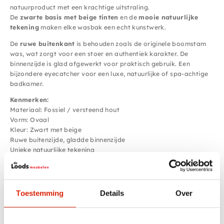
natuurproduct met een krachtige uitstraling.
De
zwarte basis met beige tinten
en de
mooie natuurlijke
tekening
maken elke wasbak een echt kunstwerk.
De
ruwe buitenkant
is behouden zoals de originele boomstam
was, wat zorgt voor een stoer en authentiek karakter. De
binnenzijde is glad afgewerkt voor praktisch gebruik. Een
bijzondere eyecatcher voor een luxe, natuurlijke of spa-achtige
badkamer.
Kenmerken:
Materiaal: Fossiel / versteend hout
Vorm: Ovaal
Kleur: Zwart met beige
Ruwe buitenzijde, gladde binnenzijde
Unieke natuurlijke tekening
Elk exemplaar is uniek
Afmetingen:
67 × 31 × 15 cm
Een exclusieve wasbak waarin natuur, karakter en luxe
Toestemming
Details
Over
samenkomen.