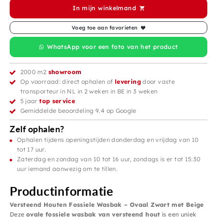
In mijn winkelmand
Voeg toe aan favorieten
WhatsApp voor een foto van het product
2000 m2
showroom
Op voorraad: direct ophalen of
levering
door vaste
transporteur in NL in 2 weken in BE in 3 weken
5 jaar
top service
Gemiddelde beoordeling 9.4 op Google
Zelf ophalen?
Ophalen tijdens openingstijden donderdag en vrijdag van 10
tot 17 uur.
Zaterdag en zondag van 10 tot 16 uur, zondags is er tot 15:30
uur iemand aanwezig om te tillen.
Productinformatie
Versteend Houten Fossiele Wasbak – Ovaal Zwart met Beige
Deze
ovale fossiele wasbak van versteend hout
is een uniek