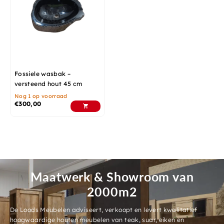
Fossiele wasbak –
versteend hout 45 cm
Nog 1 op voorraad
€
300,00
Maatwerk & Showroom van
2000m2
De Loods Meubelen adviseert, verkoopt en levert kwalitatief
hoogwaardige houten meubelen van teak, suar, eiken en