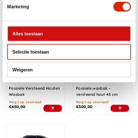
Marketing
Nog 1 op voorraad
Nog 1 op voorraad
€
375,00
€
450,00
Alles toestaan
Selectie toestaan
Weigeren
Fossiele Versteend Houten
Fossiele wasbak –
Wasbak
versteend hout 45 cm
Nog 1 op voorraad
Nog 1 op voorraad
€
450,00
€
300,00