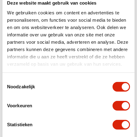
Deze website maakt gebruik van cookies
Specificaties
We gebruiken cookies om content en advertenties te
personaliseren, om functies voor social media te bieden
Houtsoort
Versteend hout
en om ons websiteverkeer te analyseren. Ook delen we
Kleur
Zwart, Beige, Fossiel
informatie over uw gebruik van onze site met onze
partners voor social media, adverteren en analyse. Deze
partners kunnen deze gegevens combineren met andere
Anderen bekeken ook
informatie die u aan ze heeft verstrekt of die ze hebben
verzameld op basis van uw gebruik van hun services.
Toestemmingsselectie
Noodzakelijk
Voorkeuren
Statistieken
Versteend Houten Fossiele
Fossiele Versteend Houten
Wasbak
Wasbak