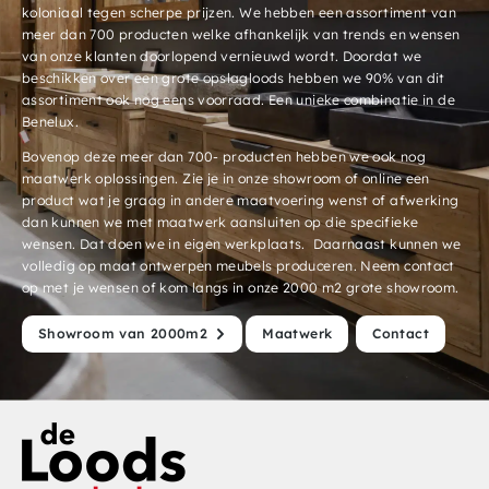
koloniaal tegen scherpe prijzen. We hebben een assortiment van
meer dan 700 producten welke afhankelijk van trends en wensen
van onze klanten doorlopend vernieuwd wordt. Doordat we
beschikken over een grote opslagloods hebben we 90% van dit
assortiment ook nog eens voorraad. Een unieke combinatie in de
Benelux.
Bovenop deze meer dan 700- producten hebben we ook nog
maatwerk oplossingen. Zie je in onze showroom of online een
product wat je graag in andere maatvoering wenst of afwerking
dan kunnen we met maatwerk aansluiten op die specifieke
wensen. Dat doen we in eigen werkplaats. Daarnaast kunnen we
volledig op maat ontwerpen meubels produceren. Neem contact
op met je wensen of kom langs in onze 2000 m2 grote showroom.
Showroom van 2000m2
Maatwerk
Contact