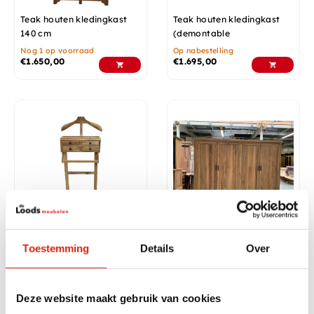
Teak houten kledingkast
Teak houten kledingkast
140 cm
(demontable
Nog 1 op voorraad
Op nabestelling
€
1.650,00
€
1.695,00
Teak houten dressboy
Demontabele teakhouten
Toestemming
Details
Over
kledingkast 280 lang
Op nabestelling
Nog 1 op voorraad
€
145,00
€
2.999,00
Deze website maakt gebruik van cookies