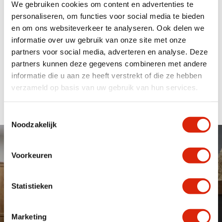
We gebruiken cookies om content en advertenties te
personaliseren, om functies voor social media te bieden
Landelijke kledingkasten
en om ons websiteverkeer te analyseren. Ook delen we
Bij de Loods Meubelen hebben wel een groot assortiment
informatie over uw gebruik van onze site met onze
landelijke kledingkasten op voorraad. Zowel online als in
partners voor social media, adverteren en analyse. Deze
onze 2000m2 showroom kunt u ons ruimte assortiment
partners kunnen deze gegevens combineren met andere
bekijken. Heeft u bepaalde specifieke wensen dan kan
maatwerk wellicht voor u als oplossing dienen. Kom
informatie die u aan ze heeft verstrekt of die ze hebben
langs in onze onze showroom om de mogelijkheden te
verzameld op basis van uw gebruik van hun services.
bespreken en je te laten inspireren.
Toestemmingsselectie
Noodzakelijk
Maatwerk & Showroom van
2000m2
Voorkeuren
De Loods Meubelen adviseert, verkoopt en levert kwalitatief
hoogwaardige houten meubelen van teak, suar, eiken en
Statistieken
koloniaal tegen scherpe prijzen. We hebben een assortiment van
meer dan 700 producten welke afhankelijk van trends en wensen
van onze klanten doorlopend vernieuwd wordt. Doordat we
Marketing