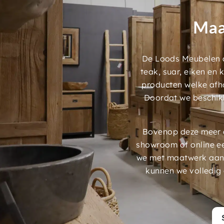
Maa
De Loods Meubelen a
teak, suar, eiken en
producten welke afh
Doordat we beschik
Bovenop deze meer d
showroom of online e
we met maatwerk aans
kunnen we volledig