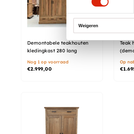
Weigeren
Demontabele teakhouten
Teak 
kledingkast 280 lang
(demo
Nog 1 op voorraad
Op nab
€
2.999,00
€
1.69