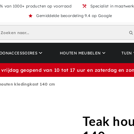
% van 1000+ producten op voorraad
Specialist in maatwer
Gemiddelde beoordeling 9.4 op Google
Zoeken naar...
OONACCESSOIRES
HOUTEN MEUBELEN
TUIN
 vrijdag geopend van 10 tot 17 uur en zaterdag en zon
houten kledingkast 140 cm
Teak hou