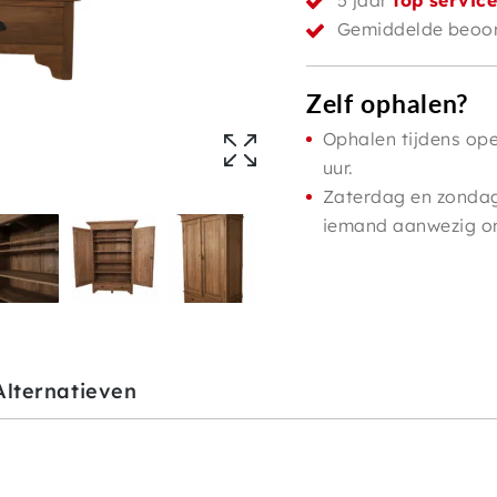
5 jaar
top servic
Gemiddelde beoor
Zelf ophalen?
Ophalen tijdens ope
uur.
Zaterdag en zondag 
iemand aanwezig om 
Alternatieven