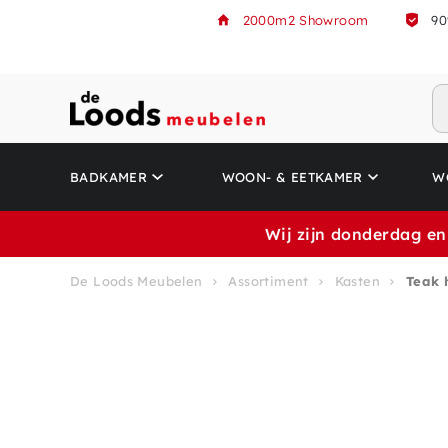
2000m2 Showroom
90
BADKAMER
WOON- & EETKAMER
W
Wij zijn donderdag en
De Loods Meubelen
Assortiment
Kasten
Teak 