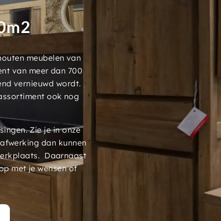
00m2
 houten meubelen van
ment van meer dan 700
end vernieuwd wordt.
assortiment ook nog
ngen. Zie je in onze
 afwerking dan kunnen
werkplaats. Daarnaast
op met je wensen of
t