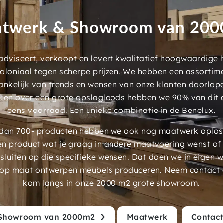
twerk & Showroom van 20
dviseert, verkoopt en levert kwalitatief hoogwaardige
 koloniaal tegen scherpe prijzen. We hebben een assorti
ankelijk van trends en wensen van onze klanten doorlop
ken over een grote opslagloods hebben we 90% van dit 
eens voorraad. Een unieke combinatie in de Benelux.
an 700- producten hebben we ook nog maatwerk oplossi
en product wat je graag in andere maatvoering wenst of
luiten op die specifieke wensen. Dat doen we in eigen 
 op maat ontwerpen meubels produceren. Neem contact 
kom langs in onze 2000 m2 grote showroom.
Showroom van 2000m2
Maatwerk
Contac