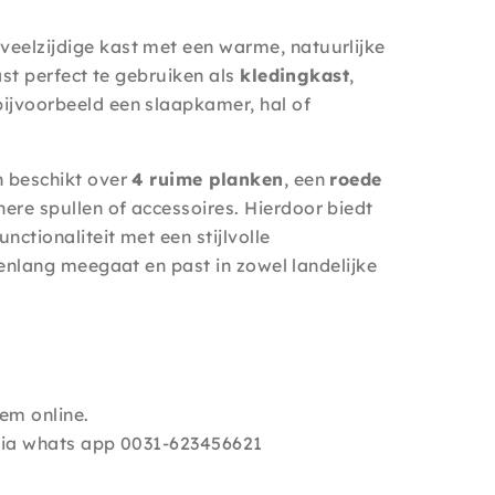
 veelzijdige kast met een warme, natuurlijke
kast perfect te gebruiken als
kledingkast
,
bijvoorbeeld een slaapkamer, hal of
n beschikt over
4 ruime planken
, een
roede
nere spullen of accessoires. Hierdoor biedt
nctionaliteit met een stijlvolle
arenlang meegaat en past in zowel landelijke
em online.
 via whats app 0031-623456621