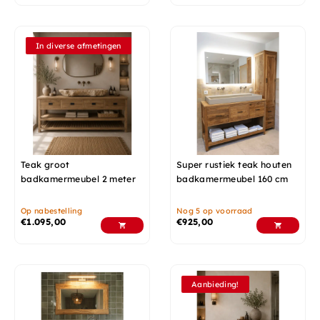
In diverse afmetingen
Teak groot
Super rustiek teak houten
badkamermeubel 2 meter
badkamermeubel 160 cm
Op nabestelling
Nog 5 op voorraad
€
1.095,00
€
925,00
Aanbieding!