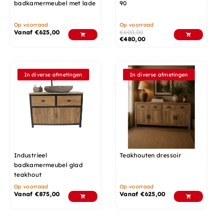
badkamermeubel met lade
90
Op voorraad
Op voorraad
Vanaf
€
625,00
€
600,00
€
480,00
In diverse afmetingen
In diverse afmetingen
Industrieel
Teakhouten dressoir
badkamermeubel glad
teakhout
Op voorraad
Op voorraad
Vanaf
€
875,00
Vanaf
€
625,00