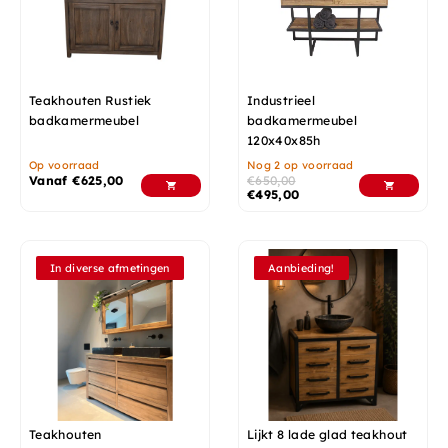
Teakhouten Rustiek
Industrieel
badkamermeubel
badkamermeubel
120x40x85h
Op voorraad
Nog 2 op voorraad
Vanaf
€
625,00
€
650,00
€
495,00
In diverse afmetingen
Aanbieding!
Teakhouten
Lijkt 8 lade glad teakhout