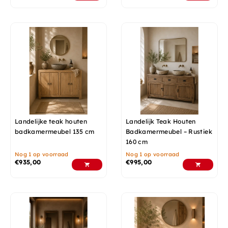
Landelijke teak houten
Landelijk Teak Houten
badkamermeubel 135 cm
Badkamermeubel – Rustiek
160 cm
Nog 1 op voorraad
Nog 1 op voorraad
€
935,00
€
995,00