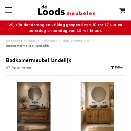
Wij zijn donderdag en vrijdag geopend van 10 tot 17 uur en
zaterdag en zondag van 10 tot 16 uur.
De Loods Meubelen
Badkamer
Badkamermeubels
Badkamermeubel landelijk
Badkamermeubel landelijk
Filter
47 Resultaten