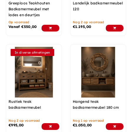
Greeploos Teakhouten
Landelijk badkamermeubel
Badkamermeubel met
120
lades en deurtjes
Op voorraad
Nog 2 op voorraad
Vanaf
€
550,00
€
1.195,00
In diverse afmetingen
Rustiek teak
Hangend teak
badkamermeubel
badkamermeubel 180 cm
Nog 2 op voorraad
Nog 1 op voorraad
€
995,00
€
1.050,00