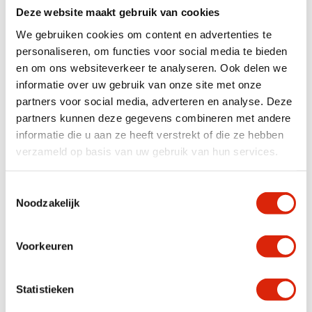
Deze website maakt gebruik van cookies
We gebruiken cookies om content en advertenties te
In diverse afmetingen
personaliseren, om functies voor social media te bieden
en om ons websiteverkeer te analyseren. Ook delen we
informatie over uw gebruik van onze site met onze
partners voor social media, adverteren en analyse. Deze
partners kunnen deze gegevens combineren met andere
informatie die u aan ze heeft verstrekt of die ze hebben
verzameld op basis van uw gebruik van hun services.
Oude houten sidetable
Teakhouten Wandtafel/
badkamermeubel 120
Toestemmingsselectie
Nog 1 op voorraad
Op voorraad
Noodzakelijk
€
690,00
Vanaf
€
725,00
Voorkeuren
Statistieken