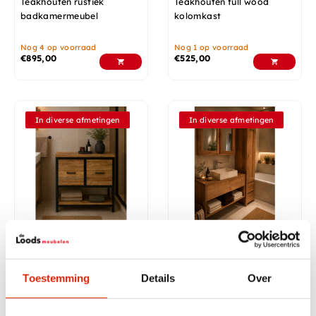
Teakhouten rustiek
Teakhouten full wood
badkamermeubel
kolomkast
Nog 4 op voorraad
Nog 1 op voorraad
€
895,00
€
525,00
In diverse afmetingen
In diverse afmetingen
Klein robuust industrieel
Hangend teak
badkamermeubel
badkamermeubel
Toestemming
Details
Over
Nog 3 op voorraad
Op voorraad
€
425,00
Vanaf
€
795,00