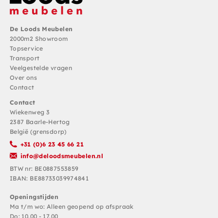
De Loods Meubelen
2000m2 Showroom
Topservice
Transport
Veelgestelde vragen
Over ons
Contact
Contact
Wiekenweg 3
2387 Baarle-Hertog
België (grensdorp)
+31 (0)6 23 45 66 21
info@deloodsmeubelen.nl
BTW nr: BE0887553859
IBAN: BE88733039974841
Openingstijden
Ma t/m wo: Alleen geopend op afspraak
Do: 10.00 - 17.00