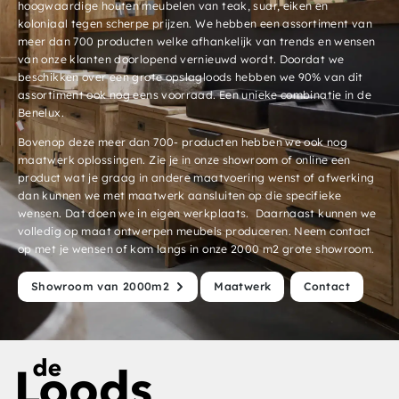
hoogwaardige houten meubelen van teak, suar, eiken en
koloniaal tegen scherpe prijzen. We hebben een assortiment van
meer dan 700 producten welke afhankelijk van trends en wensen
van onze klanten doorlopend vernieuwd wordt. Doordat we
beschikken over een grote opslagloods hebben we 90% van dit
assortiment ook nog eens voorraad. Een unieke combinatie in de
Benelux.
Bovenop deze meer dan 700- producten hebben we ook nog
maatwerk oplossingen. Zie je in onze showroom of online een
product wat je graag in andere maatvoering wenst of afwerking
dan kunnen we met maatwerk aansluiten op die specifieke
wensen. Dat doen we in eigen werkplaats. Daarnaast kunnen we
volledig op maat ontwerpen meubels produceren. Neem contact
op met je wensen of kom langs in onze 2000 m2 grote showroom.
Showroom van 2000m2
Maatwerk
Contact