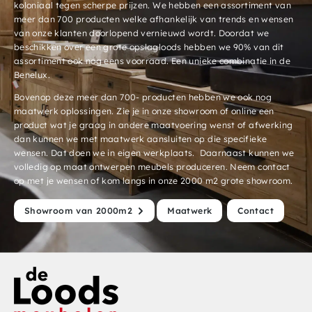
koloniaal tegen scherpe prijzen. We hebben een assortiment van
meer dan 700 producten welke afhankelijk van trends en wensen
van onze klanten doorlopend vernieuwd wordt. Doordat we
beschikken over een grote opslagloods hebben we 90% van dit
assortiment ook nog eens voorraad. Een unieke combinatie in de
Benelux.
Bovenop deze meer dan 700- producten hebben we ook nog
maatwerk oplossingen. Zie je in onze showroom of online een
product wat je graag in andere maatvoering wenst of afwerking
dan kunnen we met maatwerk aansluiten op die specifieke
wensen. Dat doen we in eigen werkplaats. Daarnaast kunnen we
volledig op maat ontwerpen meubels produceren. Neem contact
op met je wensen of kom langs in onze 2000 m2 grote showroom.
Showroom van 2000m2
Maatwerk
Contact