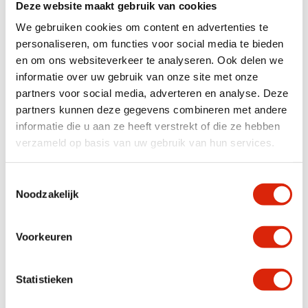
Deze website maakt gebruik van cookies
We gebruiken cookies om content en advertenties te
Industrieel klein dressoir
Spiegel gemaakt van grof
personaliseren, om functies voor social media te bieden
teak 160cm
en om ons websiteverkeer te analyseren. Ook delen we
Niet op voorraad
Nog 4 op voorraad
€
675,00
€
275,00
informatie over uw gebruik van onze site met onze
partners voor social media, adverteren en analyse. Deze
partners kunnen deze gegevens combineren met andere
informatie die u aan ze heeft verstrekt of die ze hebben
verzameld op basis van uw gebruik van hun services.
Toestemmingsselectie
Noodzakelijk
Voorkeuren
Recycled teakhouten
Rustiek teakhouten
spiegels
spiegels diverse maten
Op voorraad
Op voorraad
Statistieken
Vanaf
€
170,00
Vanaf
€
170,00