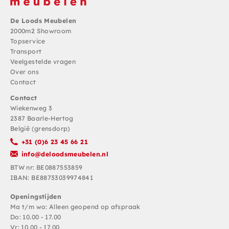
De Loods Meubelen
2000m2 Showroom
Topservice
Transport
Veelgestelde vragen
Over ons
Contact
Contact
Wiekenweg 3
2387 Baarle-Hertog
België (grensdorp)
+31 (0)6 23 45 66 21
info@deloodsmeubelen.nl
BTW nr: BE0887553859
IBAN: BE88733039974841
Openingstijden
Ma t/m wo: Alleen geopend op afspraak
Do: 10.00 - 17.00
Vr: 10.00 - 17.00