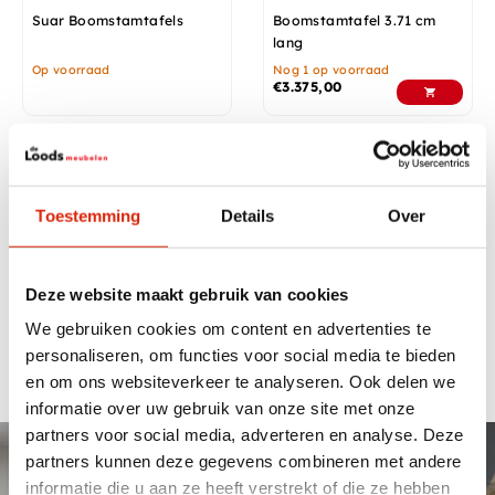
Suar Boomstamtafels
Boomstamtafel 3.71 cm
lang
Op voorraad
Nog 1 op voorraad
€
3.375,00
Boomstamtafels vanaf 3 meter
Toestemming
Details
Over
Bij de Loods Meubelen hebben wij boomstamtafels vanaf
3 meter op voorraad. Zowel online als in onze 2000m2
showroom kunt u ons ruimte assortiment bekijken. Heeft
u bepaalde specifieke wensen dan kan maatwerk
Deze website maakt gebruik van cookies
wellicht voor u als oplossing dienen. Kom langs in onze
We gebruiken cookies om content en advertenties te
onze showroom om de mogelijkheden te bespreken en je
personaliseren, om functies voor social media te bieden
te laten inspireren.
en om ons websiteverkeer te analyseren. Ook delen we
informatie over uw gebruik van onze site met onze
partners voor social media, adverteren en analyse. Deze
Maatwerk & Showroom van
partners kunnen deze gegevens combineren met andere
2000m2
informatie die u aan ze heeft verstrekt of die ze hebben