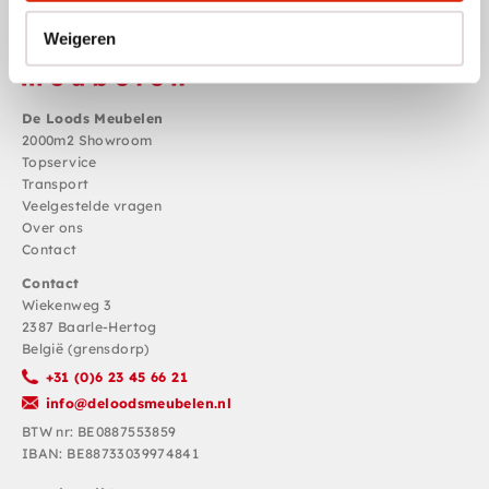
Weigeren
De Loods Meubelen
2000m2 Showroom
Topservice
Transport
Veelgestelde vragen
Over ons
Contact
Contact
Wiekenweg 3
2387 Baarle-Hertog
België (grensdorp)
+31 (0)6 23 45 66 21
info@deloodsmeubelen.nl
BTW nr: BE0887553859
IBAN: BE88733039974841