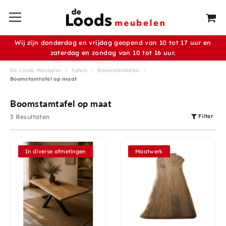
Wij zijn donderdag en vrijdag geopend van 10 tot 17 uur en
zaterdag en zondag van 10 tot 16 uur.
De Loods Meubelen
Tafels
Boomstamtafels
Boomstamtafel op maat
Boomstamtafel op maat
Filter
3 Resultaten
In diverse afmetingen
Maatwerk