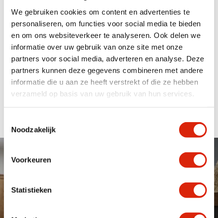
We gebruiken cookies om content en advertenties te
personaliseren, om functies voor social media te bieden
en om ons websiteverkeer te analyseren. Ook delen we
Boomstamtafel op maat
informatie over uw gebruik van onze site met onze
Bij de Loods Meubelen hebben wij de onderdelen om een
partners voor social media, adverteren en analyse. Deze
boomstamtafel op maat te maken op voorraad. Zowel
online als in onze 2000m2 showroom kunt u ons ruimte
partners kunnen deze gegevens combineren met andere
assortiment bekijken. Heeft u bepaalde specifieke
informatie die u aan ze heeft verstrekt of die ze hebben
wensen dan kan maatwerk wellicht voor u als oplossing
verzameld op basis van uw gebruik van hun services.
dienen. Kom langs in onze onze showroom om de
mogelijkheden te bespreken en je te laten inspireren.
Toestemmingsselectie
Noodzakelijk
Maatwerk & Showroom van
Voorkeuren
2000m2
De Loods Meubelen adviseert, verkoopt en levert kwalitatief
Statistieken
hoogwaardige houten meubelen van teak, suar, eiken en
koloniaal tegen scherpe prijzen. We hebben een assortiment van
meer dan 700 producten welke afhankelijk van trends en wensen