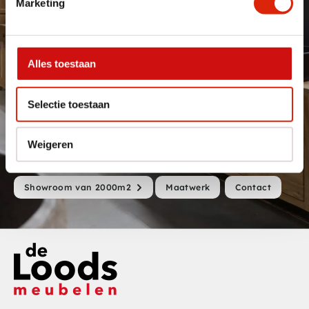
Marketing
van onze klanten doorlopend vernieuwd wordt. Doordat we
beschikken over een grote opslagloods hebben we 90% van dit
assortiment ook nog eens voorraad. Een unieke combinatie in de
Benelux.
Alles toestaan
Bovenop deze meer dan 700- producten hebben we ook nog
maatwerk oplossingen. Zie je in onze showroom of online een
product wat je graag in andere maatvoering wenst of afwerking
Selectie toestaan
dan kunnen we met maatwerk aansluiten op die specifieke
wensen. Dat doen we in eigen werkplaats. Daarnaast kunnen we
Weigeren
volledig op maat ontwerpen meubels produceren. Neem contact
op met je wensen of kom langs in onze 2000 m2 grote showroom.
Showroom van 2000m2
Maatwerk
Contact