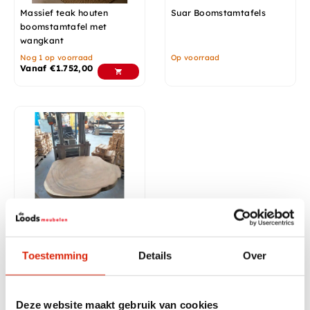
Massief teak houten
Suar Boomstamtafels
boomstamtafel met
wangkant
Nog 1 op voorraad
Op voorraad
Vanaf
€
1.752,00
Boomstamtafelblad van
suar hout
Toestemming
Details
Over
Nog 1 op voorraad
€
875,00
Deze website maakt gebruik van cookies