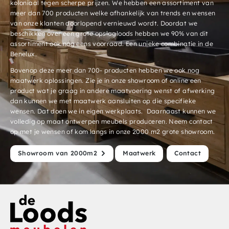
koloniaal tegen scherpe prijzen. We hebben een assortiment van
meer dan 700 producten welke afhankelijk van trends en wensen
van onze klanten doorlopend vernieuwd wordt. Doordat we
beschikken over een grote opslagloods hebben we 90% van dit
assortiment ook nog eens voorraad. Een unieke combinatie in de
Benelux.
Bovenop deze meer dan 700- producten hebben we ook nog
maatwerk oplossingen. Zie je in onze showroom of online een
product wat je graag in andere maatvoering wenst of afwerking
dan kunnen we met maatwerk aansluiten op die specifieke
wensen. Dat doen we in eigen werkplaats. Daarnaast kunnen we
volledig op maat ontwerpen meubels produceren. Neem contact
op met je wensen of kom langs in onze 2000 m2 grote showroom.
Showroom van 2000m2
Maatwerk
Contact