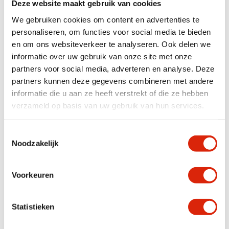
Deze website maakt gebruik van cookies
engel beeldje.
Gemaakt van steen
We gebruiken cookies om content en advertenties te
– Mooie
antraciet-grijze kleur
personaliseren, om functies voor social media te bieden
–
Massief en duurzaam
en om ons websiteverkeer te analyseren. Ook delen we
Afmetingen:
25 x 25 x 35 cm
informatie over uw gebruik van onze site met onze
Perfect om neer te zetten tussen de bloemen, bij een vijver of als bijzonder
partners voor social media, adverteren en analyse. Deze
detail in een stille hoek van de tuin.
partners kunnen deze gegevens combineren met andere
informatie die u aan ze heeft verstrekt of die ze hebben
verzameld op basis van uw gebruik van hun services.
Specificaties
Kleur
Antraciet grijs
Toestemmingsselectie
Noodzakelijk
Breedte
< 50 cm
Voorkeuren
Anderen bekeken ook
Statistieken