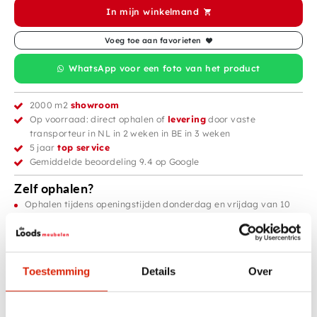
In mijn winkelmand
Voeg toe aan favorieten
WhatsApp voor een foto van het product
2000 m2
showroom
Op voorraad: direct ophalen of
levering
door vaste
transporteur in NL in 2 weken in BE in 3 weken
5 jaar
top service
Gemiddelde beoordeling 9.4 op Google
Zelf ophalen?
Ophalen tijdens openingstijden donderdag en vrijdag van 10
tot 17 uur.
Zaterdag en zondag van 10 tot 16 uur, zondags is er tot 15:30
uur iemand aanwezig om te tillen.
Toestemming
Details
Over
Productinformatie
Engel Beeldje voor in de Tuin
Breng een rustgevende en charmante sfeer in je tuin met dit massieve