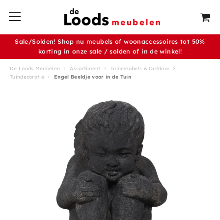
Sale/Solden! Shop nu meubels of woonaccessoires tot 50%
korting in onze sale / solden of in de winkel!
De Loods Meubelen
Assortiment
Tuinmeubels & Outdoor
Tuindecoratie
Engel Beeldje voor in de Tuin