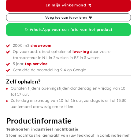
In mijn winkelmand
Voeg toe aan favorieten
WhatsApp voor een foto van het product
2000 m2
showroom
Op voorraad: direct ophalen of
levering
door vaste
transporteur in NL in 2 weken in BE in 3 weken
5 jaar
top service
Gemiddelde beoordeling 9.4 op Google
Zelf ophalen?
Ophalen tijdens openingstijden donderdag en vrijdag van 10
tot 17 uur.
Zaterdag en zondag van 10 tot 16 uur, zondags is er tot 15:30
uur iemand aanwezig om te tillen.
Productinformatie
Teakhouten industrieel nachtkastje
Stoer nachtkastje, gemaakt van ruw teakhout in combinatie met