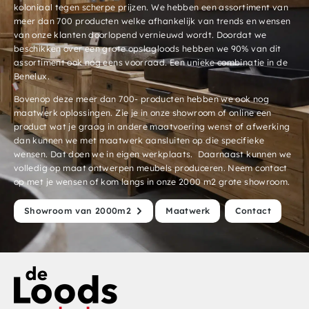
koloniaal tegen scherpe prijzen. We hebben een assortiment van
meer dan 700 producten welke afhankelijk van trends en wensen
van onze klanten doorlopend vernieuwd wordt. Doordat we
beschikken over een grote opslagloods hebben we 90% van dit
assortiment ook nog eens voorraad. Een unieke combinatie in de
Benelux.
Bovenop deze meer dan 700- producten hebben we ook nog
maatwerk oplossingen. Zie je in onze showroom of online een
product wat je graag in andere maatvoering wenst of afwerking
dan kunnen we met maatwerk aansluiten op die specifieke
wensen. Dat doen we in eigen werkplaats. Daarnaast kunnen we
volledig op maat ontwerpen meubels produceren. Neem contact
op met je wensen of kom langs in onze 2000 m2 grote showroom.
Showroom van 2000m2
Maatwerk
Contact