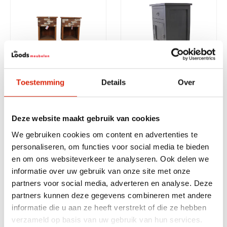
2 Retro botenhouten
2 Zwarte houten
Toestemming
Details
Over
nachtkastjes
nachtkastje
Deze website maakt gebruik van cookies
Nog 1 op voorraad
Nog 4 op voorraad
€
550,00
€
390,00
We gebruiken cookies om content en advertenties te
personaliseren, om functies voor social media te bieden
en om ons websiteverkeer te analyseren. Ook delen we
informatie over uw gebruik van onze site met onze
partners voor social media, adverteren en analyse. Deze
partners kunnen deze gegevens combineren met andere
informatie die u aan ze heeft verstrekt of die ze hebben
verzameld op basis van uw gebruik van hun services.