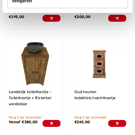
Weigeren
Nog 2 op voorraad
Nog 1 op voorraad
€
195,00
€
200,00
Landelijk toiletkastje -
Oud houten
Toiletkastje + Rivierkei
ladeblok/nachtkastje
wasbakje
Nog 2 op voorraad
Nog 1 op voorraad
Vanaf
€
380,00
€
265,00