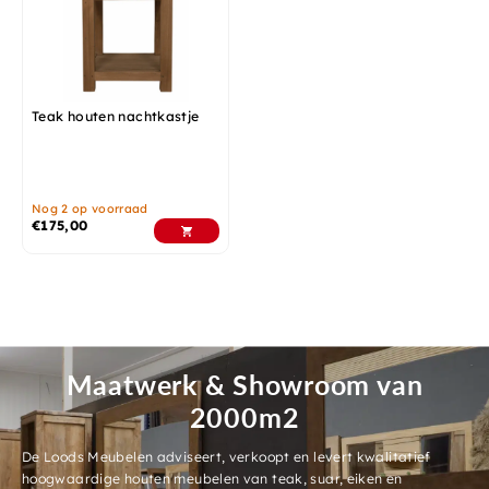
Teak houten nachtkastje
Nog 2 op voorraad
€
175,00
Maatwerk & Showroom van
2000m2
De Loods Meubelen adviseert, verkoopt en levert kwalitatief
hoogwaardige houten meubelen van teak, suar, eiken en