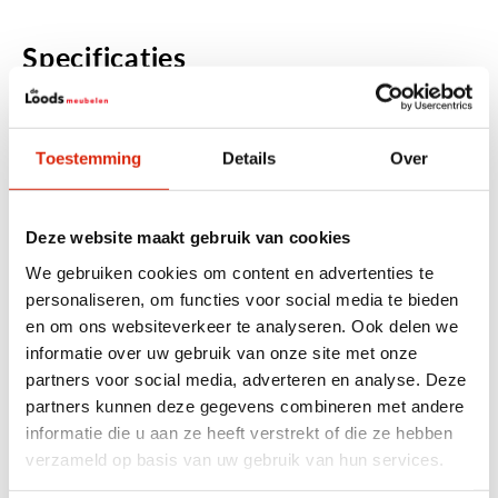
Specificaties
Houtsoort
Versteend hout
Breedte
< 50 cm, 51 – 100 cm
Toestemming
Details
Over
Anderen bekeken ook
Deze website maakt gebruik van cookies
We gebruiken cookies om content en advertenties te
personaliseren, om functies voor social media te bieden
en om ons websiteverkeer te analyseren. Ook delen we
informatie over uw gebruik van onze site met onze
partners voor social media, adverteren en analyse. Deze
partners kunnen deze gegevens combineren met andere
informatie die u aan ze heeft verstrekt of die ze hebben
verzameld op basis van uw gebruik van hun services.
Set van 2 versteend houten
Set van 2 versteend houten