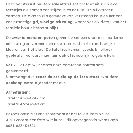
Deze
versteend houten salontafel set
bestaat uit
2 unieke
tafeltjes
die samen een stijlvolle en natuurlijke blikvanger
vormen. De bladen zijn gemaakt van versteend hout en hebben
een prachtige
grijs-beige tekening
, waardoor elk detail van het
fossiele hout zichtbaar blijft.
De
zwarte metalen poten
geven de set een stoere en moderne
uitstraling en vormen een mooi contrast met de natuurlijke
kleuren van het blad. De tafeltjes kunnen speels bij elkaar
geplaatst worden, maar zijn ook afzonderlijk te gebruiken.
Set 2
– let op: wij hebben onze versteend houten sets
genummerd.
U ontvangt dus
exact de set die op de foto staat
, wat deze
aankoop extra bijzonder maakt.
Afmetingen:
Tafel 1: 46x44x47 cm
Tafel 2: 46x44x40 cm
Bezoek onze 2000m2 showroom of bestel dit item online.
Als u vooraf een foto wilt kunt u dit opvragen via whats app
0031-623456621