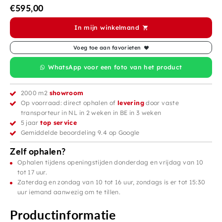
€
595,00
In mijn winkelmand
Voeg toe aan favorieten
WhatsApp voor een foto van het product
2000 m2
showroom
Op voorraad: direct ophalen of
levering
door vaste
transporteur in NL in 2 weken in BE in 3 weken
5 jaar
top service
Gemiddelde beoordeling 9.4 op Google
Zelf ophalen?
Ophalen tijdens openingstijden donderdag en vrijdag van 10
tot 17 uur.
Zaterdag en zondag van 10 tot 16 uur, zondags is er tot 15:30
uur iemand aanwezig om te tillen.
Productinformatie