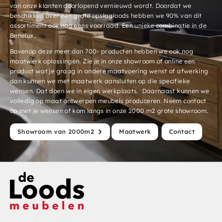
van onze klanten doorlopend vernieuwd wordt. Doordat we
beschikken over een grote opslagloods hebben we 90% van dit
assortiment ook nog eens voorraad. Een unieke combinatie in de
Benelux.
Bovenop deze meer dan 700- producten hebben we ook nog
maatwerk oplossingen. Zie je in onze showroom of online een
product wat je graag in andere maatvoering wenst of afwerking
dan kunnen we met maatwerk aansluiten op die specifieke
wensen. Dat doen we in eigen werkplaats. Daarnaast kunnen we
volledig op maat ontwerpen meubels produceren. Neem contact
op met je wensen of kom langs in onze 2000 m2 grote showroom.
Showroom van 2000m2
Maatwerk
Contact