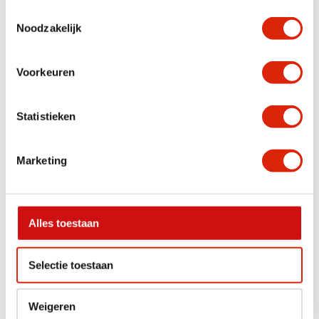
salontafels beige - set nr 6
salontafels beige – set nr 3
Toestemmingsselectie
Noodzakelijk
Nog 1 op voorraad
Nog 1 op voorraad
€
850,00
€
595,00
Voorkeuren
Statistieken
Marketing
Alles toestaan
Set van 2 versteend houten
Set van 2 versteend houten
salontafels beige – set nr 4
salontafels beige – set nr 5
Selectie toestaan
Nog 1 op voorraad
Nog 1 op voorraad
€
625,00
€
850,00
Weigeren