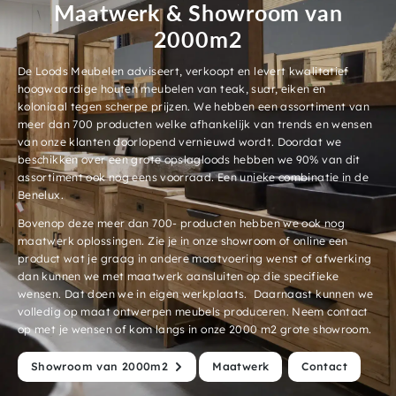
Maatwerk & Showroom van
2000m2
De Loods Meubelen adviseert, verkoopt en levert kwalitatief
hoogwaardige houten meubelen van teak, suar, eiken en
koloniaal tegen scherpe prijzen. We hebben een assortiment van
meer dan 700 producten welke afhankelijk van trends en wensen
van onze klanten doorlopend vernieuwd wordt. Doordat we
beschikken over een grote opslagloods hebben we 90% van dit
assortiment ook nog eens voorraad. Een unieke combinatie in de
Benelux.
Bovenop deze meer dan 700- producten hebben we ook nog
maatwerk oplossingen. Zie je in onze showroom of online een
product wat je graag in andere maatvoering wenst of afwerking
dan kunnen we met maatwerk aansluiten op die specifieke
wensen. Dat doen we in eigen werkplaats. Daarnaast kunnen we
volledig op maat ontwerpen meubels produceren. Neem contact
op met je wensen of kom langs in onze 2000 m2 grote showroom.
Showroom van 2000m2
Maatwerk
Contact