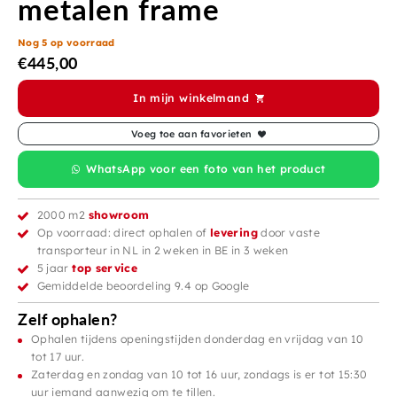
metalen frame
Nog 5 op voorraad
€
445,00
In mijn winkelmand
Voeg toe aan favorieten
WhatsApp voor een foto van het product
2000 m2
showroom
Op voorraad: direct ophalen of
levering
door vaste
transporteur in NL in 2 weken in BE in 3 weken
5 jaar
top service
Gemiddelde beoordeling 9.4 op Google
Zelf ophalen?
Ophalen tijdens openingstijden donderdag en vrijdag van 10
tot 17 uur.
Zaterdag en zondag van 10 tot 16 uur, zondags is er tot 15:30
uur iemand aanwezig om te tillen.