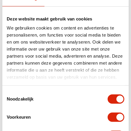
Afmetingen: 120 x 70 x 50 cm
Materiaal: Oud spoordelen hout & metaal
Kleur: Natuurlijke houttinten met geroest metaal
Deze website maakt gebruik van cookies
We gebruiken cookies om content en advertenties te
Specificaties
personaliseren, om functies voor social media te bieden
en om ons websiteverkeer te analyseren. Ook delen we
informatie over uw gebruik van onze site met onze
Houtsoort
Mango, Teak
partners voor social media, adverteren en analyse. Deze
Breedte
101 – 150 cm
partners kunnen deze gegevens combineren met andere
informatie die u aan ze heeft verstrekt of die ze hebben
verzameld op basis van uw gebruik van hun services.
Anderen bekeken ook
Toestemmingsselectie
Noodzakelijk
Aanbieding!
In diverse afmetingen
Voorkeuren