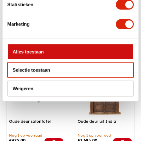
Statistieken
Industriële salontafel
Industriële Salontafel van
Marketing
ruw Teak hout en Metaal
Nog 1 op voorraad
Op voorraad
€
375,00
Vanaf
€
375,00
€
200,00
Alles toestaan
Maatwerk
Selectie toestaan
Weigeren
Oude deur salontafel
Oude deur uit India
Nog 1 op voorraad
Nog 1 op voorraad
€
425,00
€
1.695,00