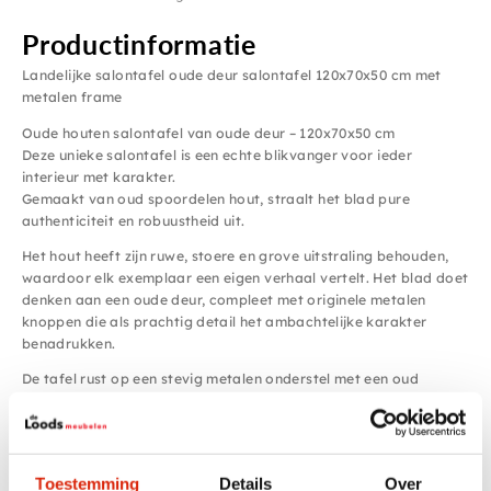
Productinformatie
Landelijke salontafel oude deur salontafel 120x70x50 cm met
metalen frame
Oude houten salontafel van oude deur – 120x70x50 cm
Deze unieke salontafel is een echte blikvanger voor ieder
interieur met karakter.
Gemaakt van oud spoordelen hout, straalt het blad pure
authenticiteit en robuustheid uit.
Het hout heeft zijn ruwe, stoere en grove uitstraling behouden,
waardoor elk exemplaar een eigen verhaal vertelt. Het blad doet
denken aan een oude deur, compleet met originele metalen
knoppen die als prachtig detail het ambachtelijke karakter
benadrukken.
De tafel rust op een stevig metalen onderstel met een oud
geroeste afwerking, wat perfect aansluit bij het landelijke en
industriële ontwerp. Of je nu houdt van landelijk, industrieel of
doorleefd stoer, deze salontafel voegt warmte, karakter en een
uniek stukje historie toe aan je woonkamer.
Toestemming
Details
Over