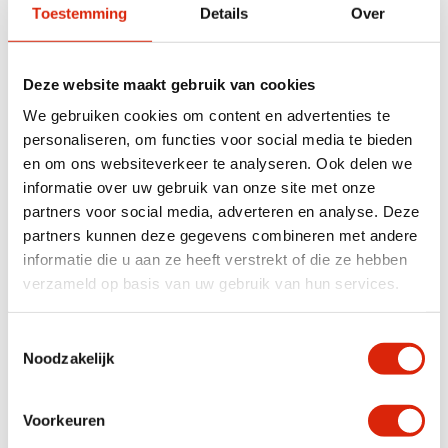
Toestemming
Details
Over
Specificaties
Deze website maakt gebruik van cookies
We gebruiken cookies om content en advertenties te
Afmetingen
64 × 41 × 117 cm
personaliseren, om functies voor social media te bieden
en om ons websiteverkeer te analyseren. Ook delen we
informatie over uw gebruik van onze site met onze
Anderen bekeken ook
partners voor social media, adverteren en analyse. Deze
partners kunnen deze gegevens combineren met andere
informatie die u aan ze heeft verstrekt of die ze hebben
Aanbieding!
verzameld op basis van uw gebruik van hun services.
Toestemmingsselectie
Noodzakelijk
Voorkeuren
2 Retro botenhouten
Botenhouten opbergkast