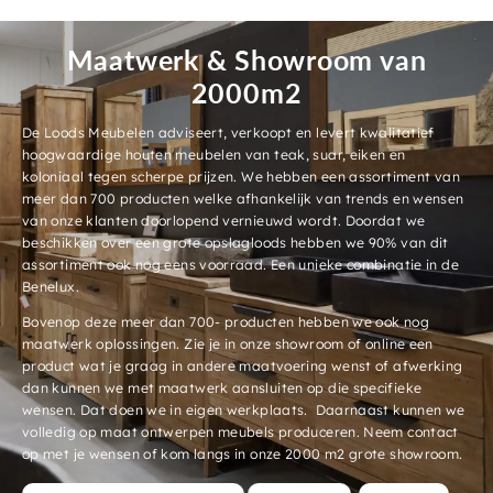
Maatwerk & Showroom van
2000m2
De Loods Meubelen adviseert, verkoopt en levert kwalitatief
hoogwaardige houten meubelen van teak, suar, eiken en
koloniaal tegen scherpe prijzen. We hebben een assortiment van
meer dan 700 producten welke afhankelijk van trends en wensen
van onze klanten doorlopend vernieuwd wordt. Doordat we
beschikken over een grote opslagloods hebben we 90% van dit
assortiment ook nog eens voorraad. Een unieke combinatie in de
Benelux.
Bovenop deze meer dan 700- producten hebben we ook nog
maatwerk oplossingen. Zie je in onze showroom of online een
product wat je graag in andere maatvoering wenst of afwerking
dan kunnen we met maatwerk aansluiten op die specifieke
wensen. Dat doen we in eigen werkplaats. Daarnaast kunnen we
volledig op maat ontwerpen meubels produceren. Neem contact
op met je wensen of kom langs in onze 2000 m2 grote showroom.