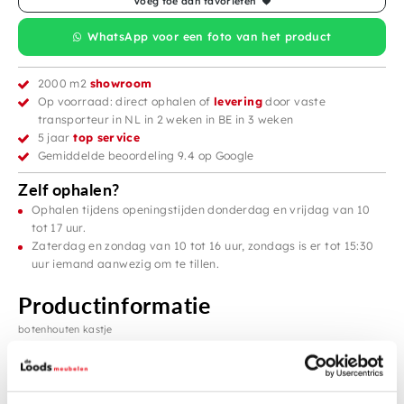
Voeg toe aan favorieten
WhatsApp voor een foto van het product
2000 m2
showroom
Op voorraad: direct ophalen of
levering
door vaste
transporteur in NL in 2 weken in BE in 3 weken
5 jaar
top service
Gemiddelde beoordeling 9.4 op Google
Zelf ophalen?
Ophalen tijdens openingstijden donderdag en vrijdag van 10
tot 17 uur.
Zaterdag en zondag van 10 tot 16 uur, zondags is er tot 15:30
uur iemand aanwezig om te tillen.
Productinformatie
botenhouten kastje
gewoon leuk
maat+ /- 64x41x117h