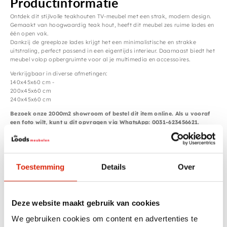
Productinformatie
Ontdek dit stijlvolle teakhouten TV-meubel met een strak, modern design.
Gemaakt van hoogwaardig teak hout, heeft dit meubel zes ruime lades en
één open vak.
Dankzij de greeploze lades krijgt het een minimalistische en strakke
uitstraling, perfect passend in een eigentijds interieur. Daarnaast biedt het
meubel volop opbergruimte voor al je multimedia en accessoires.
Verkrijgbaar in diverse afmetingen:
140x45x60 cm -
200x45x60 cm
240x45x60 cm
Bezoek onze 2000m2 showroom of bestel dit item online. Als u vooraf
een foto wilt, kunt u dit opvragen via WhatsApp: 0031-623456621.
Specificaties
Toestemming
Details
Over
Afmetingen
140 x 45 x 60 cm, 200 x 45 x 60
cm, 240 x 45 x 60 cm
Deze website maakt gebruik van cookies
Breedte
151 – 200 cm, 201 – 250 cm
We gebruiken cookies om content en advertenties te
Houtsoort
Teak