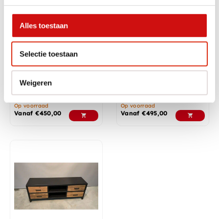
In diverse afmetingen
Alles toestaan
Selectie toestaan
Weigeren
Industrieel tv meubel teak
Retro tv meubel
hout
Op voorraad
Op voorraad
Vanaf
€
450,00
Vanaf
€
495,00