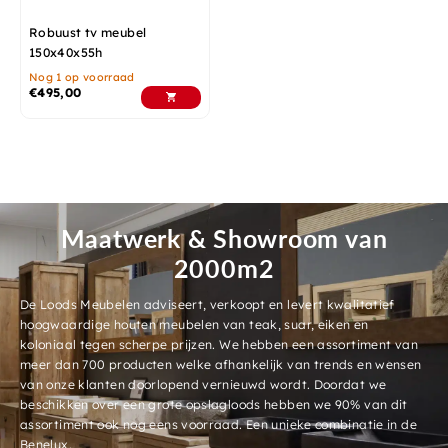
Robuust tv meubel
150x40x55h
Nog 1 op voorraad
€
495,00
Maatwerk & Showroom van
2000m2
De Loods Meubelen adviseert, verkoopt en levert kwalitatief
hoogwaardige houten meubelen van teak, suar, eiken en
koloniaal tegen scherpe prijzen. We hebben een assortiment van
meer dan 700 producten welke afhankelijk van trends en wensen
van onze klanten doorlopend vernieuwd wordt. Doordat we
beschikken over een grote opslagloods hebben we 90% van dit
assortiment ook nog eens voorraad. Een unieke combinatie in de
Benelux.