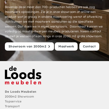
Bovenop deze meer dan 700- producten hebben we ook nog
maatwerk oplossingen. Zie je in onze showroom of online een
product wat je graag in andere maatvoering wenst of afwerking
dan kunnen we met maatwerk aansluiten op die specifieke
wensen. Dat doen we in eigen werkplaats. Daarnaast kunnen we
volledig op maat ontwerpen meubels produceren. Neem contact
op met je wensen of kom langs in onze 2000 m2 grote showroom.
Showroom van 2000m2
Maatwerk
Contact
De Loods Meubelen
2000m2 Showroom
Topservice
Transport