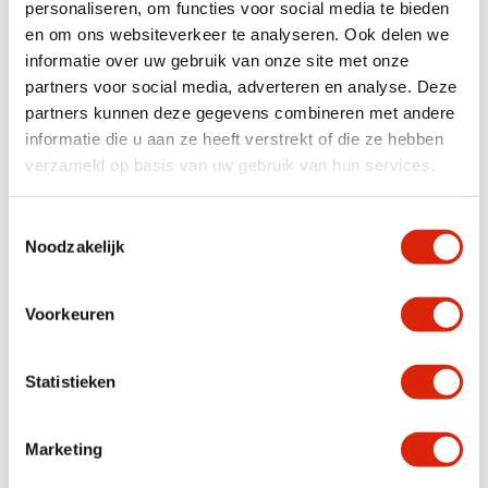
personaliseren, om functies voor social media te bieden
en om ons websiteverkeer te analyseren. Ook delen we
informatie over uw gebruik van onze site met onze
Anderen bekeken ook
partners voor social media, adverteren en analyse. Deze
partners kunnen deze gegevens combineren met andere
informatie die u aan ze heeft verstrekt of die ze hebben
Aanbieding!
verzameld op basis van uw gebruik van hun services.
Toestemmingsselectie
Noodzakelijk
Voorkeuren
Antraciet grijs met wit klein
Hangend tv meubel 180
tv meubel
Statistieken
Nog 1 op voorraad
Nog 1 op voorraad
€
350,00
€
1.050,00
Marketing