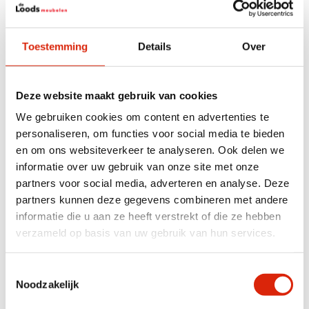
Breedte
101 – 150 cm
Houtsoort
Teak
Toestemming
Details
Over
Anderen bekeken ook
Deze website maakt gebruik van cookies
We gebruiken cookies om content en advertenties te
Aanbieding!
personaliseren, om functies voor social media te bieden
en om ons websiteverkeer te analyseren. Ook delen we
informatie over uw gebruik van onze site met onze
partners voor social media, adverteren en analyse. Deze
partners kunnen deze gegevens combineren met andere
informatie die u aan ze heeft verstrekt of die ze hebben
verzameld op basis van uw gebruik van hun services.
Deens ovale eettafel eiken
Deens ovale teak houten
180 x 100 cm
eettafel 220cm
Toestemmingsselectie
Nog 1 op voorraad
Op nabestelling
Noodzakelijk
€
1.630,00
€
1.500,00
€
1.250,00