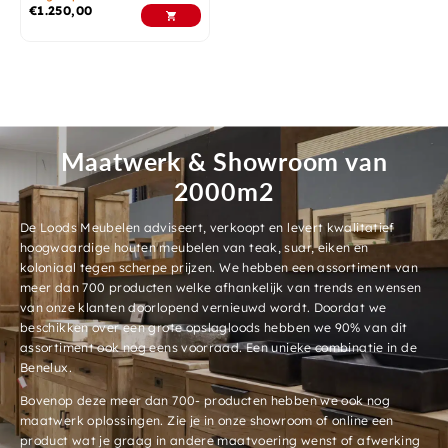
€
1.250,00
Maatwerk & Showroom van
2000m2
De Loods Meubelen adviseert, verkoopt en levert kwalitatief
hoogwaardige houten meubelen van teak, suar, eiken en
koloniaal tegen scherpe prijzen. We hebben een assortiment van
meer dan 700 producten welke afhankelijk van trends en wensen
van onze klanten doorlopend vernieuwd wordt. Doordat we
beschikken over een grote opslagloods hebben we 90% van dit
assortiment ook nog eens voorraad. Een unieke combinatie in de
Benelux.
Bovenop deze meer dan 700- producten hebben we ook nog
maatwerk oplossingen. Zie je in onze showroom of online een
product wat je graag in andere maatvoering wenst of afwerking