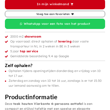
In mijn winkelmand
Voeg toe aan favorieten
WhatsApp voor een foto van het product
2000 m2
showroom
Op voorraad: direct ophalen of
levering
door vaste
transporteur in NL in 2 weken in BE in 3 weken
5 jaar
top service
Gemiddelde beoordeling 9.4 op Google
Zelf ophalen?
Ophalen tijdens openingstijden donderdag en vrijdag van 10
tot 17 uur.
Zaterdag en zondag van 10 tot 16 uur, zondags is er tot 15:30
uur iemand aanwezig om te tillen.
Productinformatie
Deze
teak houten Vierkante 4-persoons eettafel
is een
compact en stijlvol tafeltje met een speelse en elegante