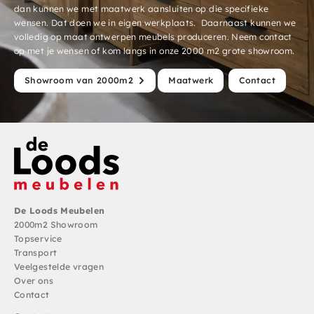
dan kunnen we met maatwerk aansluiten op die specifieke
wensen. Dat doen we in eigen werkplaats. Daarnaast kunnen we
volledig op maat ontwerpen meubels produceren. Neem contact
op met je wensen of kom langs in onze 2000 m2 grote showroom.
Showroom van 2000m2
Maatwerk
Contact
De Loods Meubelen
2000m2 Showroom
Topservice
Transport
Veelgestelde vragen
Over ons
Contact