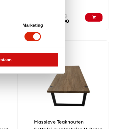
Op voorraad
Vanaf
€
695,00
Vanaf
€
595,00
Marketing
estaan
Massieve Teakhouten