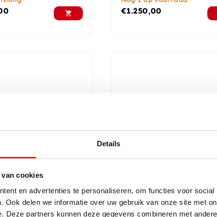
00
€
1.250,00
Details
 van cookies
assieve Teak Houten
Teak houten ovale eettaf
ent en advertenties te personaliseren, om functies voor social
 160 cm met Witte
220 cm
. Ook delen we informatie over uw gebruik van onze site met on
ot
e. Deze partners kunnen deze gegevens combineren met andere i