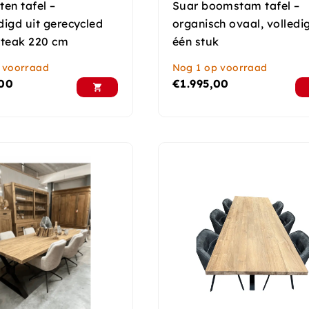
en tafel –
Suar boomstam tafel –
igd uit gerecycled
organisch ovaal, volledig
 teak 220 cm
één stuk
 voorraad
Nog 1 op voorraad
,00
€
1.995,00