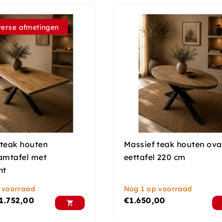
verse afmetingen
 teak houten
Massief teak houten ova
mtafel met
eettafel 220 cm
nt
 voorraad
Nog 1 op voorraad
1.752,00
€
1.650,00