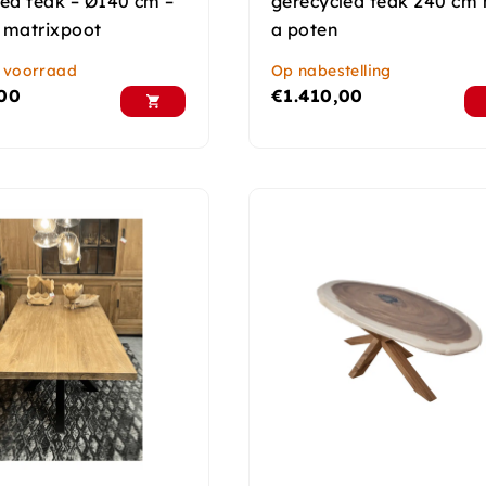
led teak – Ø140 cm –
gerecycled teak 240 cm
 matrixpoot
a poten
 voorraad
Op nabestelling
,00
€
1.410,00