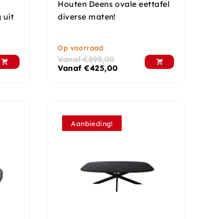
Houten Deens ovale eettafel
 uit
diverse maten!
Op voorraad
Vanaf
€
895,00
Vanaf
€
425,00
Aanbieding!