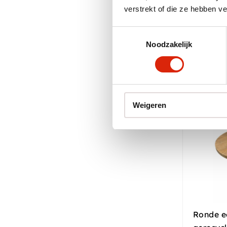
verstrekt of die ze hebben v
Nog 1 op
€
1.400
Toestemmingsselectie
Noodzakelijk
Weigeren
Ronde e