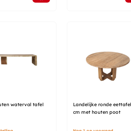
ten waterval tafel
Landelijke ronde eettafe
cm met houten poot
elling
Nog 1 op voorraad