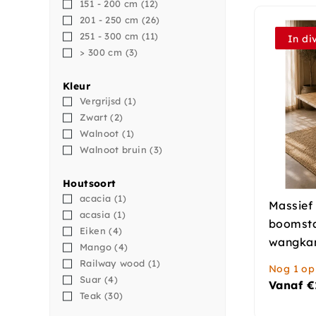
151 - 200 cm
(12)
201 - 250 cm
(26)
251 - 300 cm
(11)
In di
> 300 cm
(3)
Kleur
Vergrijsd
(1)
Zwart
(2)
Walnoot
(1)
Walnoot bruin
(3)
Houtsoort
acacia
(1)
Massief
acasia
(1)
boomsta
Eiken
(4)
wangka
Mango
(4)
Railway wood
(1)
Nog 1 op
Suar
(4)
Vanaf
€
Teak
(30)