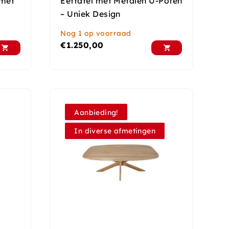
 met
Eettafel met Metalen U-Poten
– Uniek Design
Nog 1 op voorraad
€
1.250,00
Aanbieding!
In diverse afmetingen