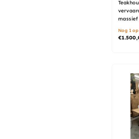
Teakhout
vervaard
massief
Nog 1 op
€
1.500