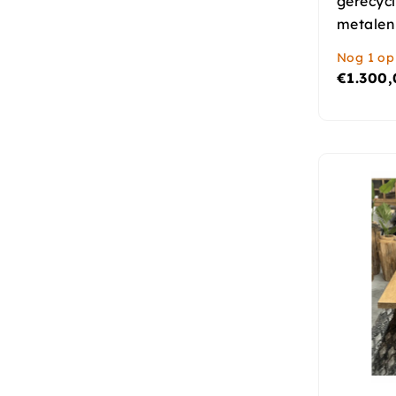
gerecyc
metalen
Nog 1 op
€
1.300