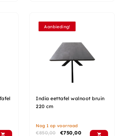
Aanbieding!
Tafel
India eettafel walnoot bruin
220 cm
Nog 1 op voorraad
€
850,00
€
750,00