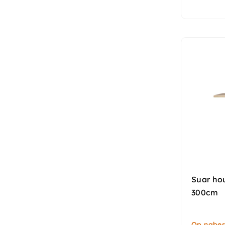
Suar hou
300cm
Op nabest