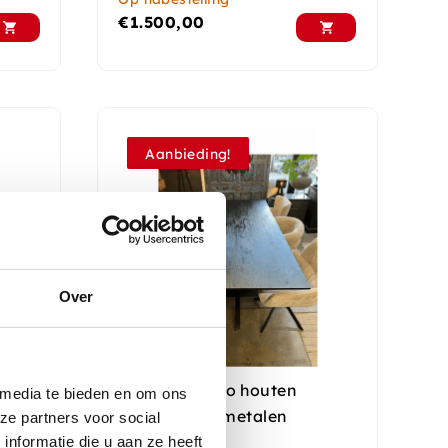
€
1.500,00
Aanbieding!
Over
el
Zwarte mango houten
 media te bieden en om ons
eettafel met metalen
ze partners voor social
matrixpoot
nformatie die u aan ze heeft