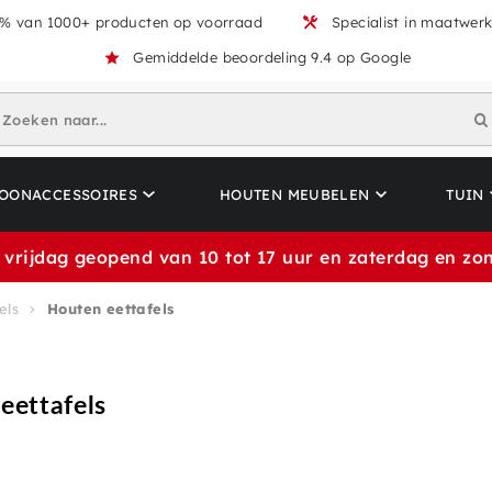
% van 1000+ producten op voorraad
Specialist in maatwer
Gemiddelde beoordeling 9.4 op Google
Zoeken naar...
OONACCESSOIRES
HOUTEN MEUBELEN
TUIN
 vrijdag geopend van 10 tot 17 uur en zaterdag en zon
els
Houten eettafels
eettafels