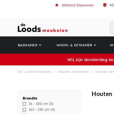
2000m2 Showroom
90
BADKAMER
WOON- & EETKAMER
W
Wij zijn donderdag en
De Loods Meubelen
Houten meubelen
Houten taf
Houten 
Breedte
51 - 100 cm
(3)
101 - 150 cm
(9)