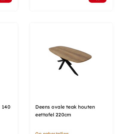
l 140
Deens ovale teak houten
eettafel 220cm
Op nabestelling