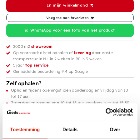
In mijn winkelmand
Voeg toe aan favorieten
WhatsApp voor een foto van het product
2000 m2
showroom
Op voorraad: direct ophalen of
levering
door vaste
transporteur in NL in 2 weken in BE in 3 weken
5 jaar
top service
Gemiddelde beoordeling 9.4 op Google
Zelf ophalen?
Ophalen tijdens openingstijden donderdag en vrijdag van 10
tot 17 uur.
Zaterdag en zondag van 10 tot 16 uur, zondags is er tot 15:30
uur iemand aanwezig om te tillen.
Productinformatie
Toestemming
Details
Over
Boomstam Salontafel met Metalen Poten – Unieke Eyecatcher voor uw
Interieur