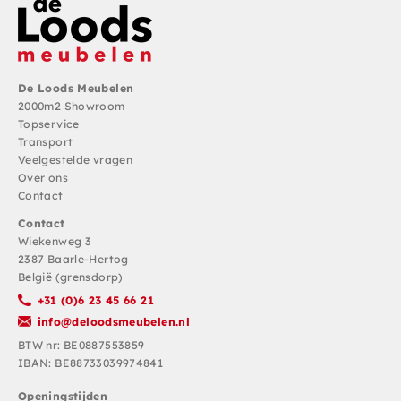
De Loods Meubelen
2000m2 Showroom
Topservice
Transport
Veelgestelde vragen
Over ons
Contact
Contact
Wiekenweg 3
2387 Baarle-Hertog
België (grensdorp)
+31 (0)6 23 45 66 21
info@deloodsmeubelen.nl
BTW nr: BE0887553859
IBAN: BE88733039974841
Openingstijden