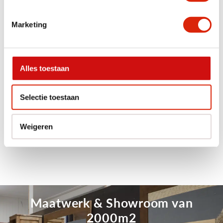
Marketing
Alles toestaan
Selectie toestaan
Boomstal schijf wortel teak
Ronde salontafel set
schijf
Nog 1 op voorraad
Nog 1 op voorraad
Weigeren
€
275,00
€
375,00
Maatwerk & Showroom van
2000m2