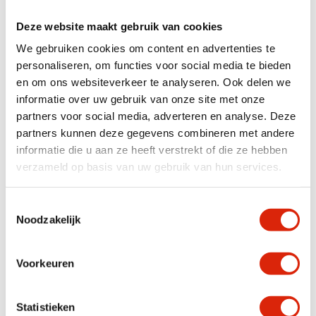
Deze schitterende salontafel is vervaardigd uit een massief plak van de
suar boom, waardoor het tafelblad de natuurlijke jaarringen en prachtige
Deze website maakt gebruik van cookies
details van het hout laat zien. Elk exemplaar is uniek! Het tafelblad is al
behandeld voor extra bescherming, en de zwarte metalen spinpoot zorgt
We gebruiken cookies om content en advertenties te
voor een stoer en eigentijds contrast.
personaliseren, om functies voor social media te bieden
Afmetingen:
135x87x48 cm
en om ons websiteverkeer te analyseren. Ook delen we
Geef uw woonkamer een natuurlijk en robuust accent met deze prachtige
informatie over uw gebruik van onze site met onze
boomstam salontafel.Bezoek onze 2000m2 showroom of bestel dit item
partners voor social media, adverteren en analyse. Deze
online. Wilt u vooraf een foto ontvangen? Vraag het op via WhatsApp op
0031-623456621.
partners kunnen deze gegevens combineren met andere
informatie die u aan ze heeft verstrekt of die ze hebben
verzameld op basis van uw gebruik van hun services.
Specificaties
Toestemmingsselectie
Breedte
101 – 150 cm
Noodzakelijk
Houtsoort
Suar
Voorkeuren
Anderen bekeken ook
Statistieken