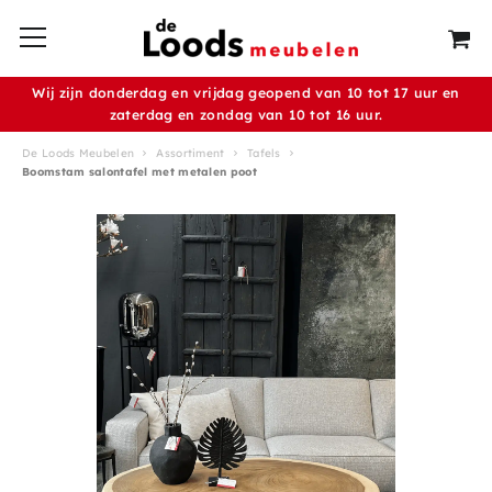
Wij zijn donderdag en vrijdag geopend van 10 tot 17 uur en
zaterdag en zondag van 10 tot 16 uur.
De Loods Meubelen
Assortiment
Tafels
Boomstam salontafel met metalen poot