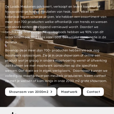
De Loods Meubelen adviseert, verkoopt en levert kwalitatief
hoogwaardige houten meubelen van teak, suar, eiken en
koloniaal tegen scherpe prijzen. We hebben een assortiment van
meer dan 700 producten welke afhankelijk van trends en wensen
van onze klanten doorlopend vernieuwd wordt. Doordat we
beschikken over een grote opslagloods hebben we 90% van dit
assortiment ook nog eens voorraad. Een unieke combinatie in de
Benelux.
Bovenop deze meer dan 700- producten hebben we ook nog
maatwerk oplossingen. Zie je in onze showroom of online een
product wat je graag in andere maatvoering wenst of afwerking
dan kunnen we met maatwerk aansluiten op die specifieke
wensen. Dat doen we in eigen werkplaats. Daarnaast kunnen we
volledig op maat ontwerpen meubels produceren. Neem contact
op met je wensen of kom langs in onze 2000 m2 grote showroom.
Showroom van 2000m2
Maatwerk
Contact